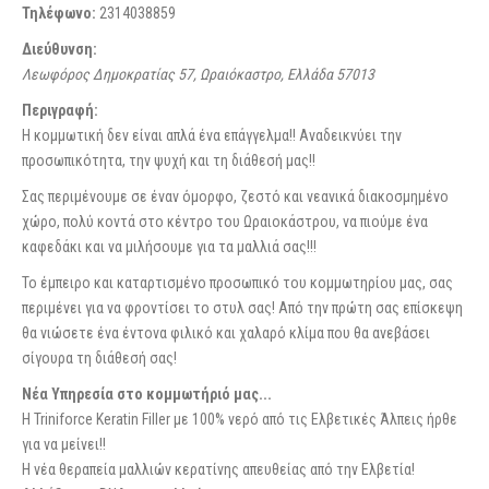
Τηλέφωνο:
2314038859
Διεύθυνση:
Λεωφόρος Δημοκρατίας 57, Ωραιόκαστρο, Ελλάδα
57013
Περιγραφή:
Η κομμωτική δεν είναι απλά ένα επάγγελμα!! Αναδεικνύει την
προσωπικότητα, την ψυχή και τη διάθεσή μας!!
Σας περιμένουμε σε έναν όμορφο, ζεστό και νεανικά διακοσμημένο
χώρο, πολύ κοντά στο κέντρο του Ωραιοκάστρου, να πιούμε ένα
καφεδάκι και να μιλήσουμε για τα μαλλιά σας!!!
Το έμπειρο και καταρτισμένο προσωπικό του κομμωτηρίου μας, σας
περιμένει για να φροντίσει το στυλ σας! Από την πρώτη σας επίσκεψη
θα νιώσετε ένα έντονα φιλικό και χαλαρό κλίμα που θα ανεβάσει
σίγουρα τη διάθεσή σας!
Νέα Υπηρεσία στο κομμωτήριό μας...
H Triniforce Keratin Filler με 100% νερό από τις Ελβετικές Άλπεις ήρθε
για να μείνει!!
Η νέα θεραπεία μαλλιών κερατίνης απευθείας από την Ελβετία!