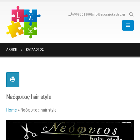
6999501100
|
info@esoraiokastro.gr
ΑΡΧΙΚΉ
ΚΑΤΆΛΟΓΟΣ
Nεόφυτος hair style
Home
»
Nεόφυτος hair style