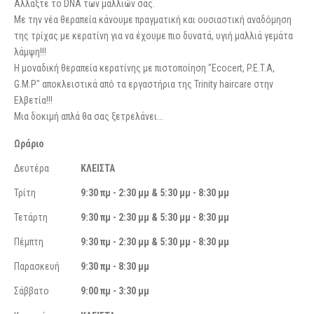
Αλλάξτε το DNA των μαλλιών σας.
Με την νέα θεραπεία κάνουμε πραγματική και ουσιαστική αναδόμηση
της τρίχας με κερατίνη για να έχουμε πιο δυνατά, υγιή μαλλιά γεμάτα
λάμψη!!!
Η μοναδική θεραπεία κερατίνης με πιστοποίηση "Ecocert, P.E.T.A,
G.M.P" αποκλειστικά από τα εργαστήρια της Trinity haircare στην
Ελβετία!!!
Μια δοκιμή απλά θα σας ξετρελάνει...
Ωράριο
Δευτέρα
ΚΛΕΙΣΤΑ
Τρίτη
9:30 πμ - 2:30 μμ & 5:30 μμ - 8:30 μμ
Τετάρτη
9:30 πμ - 2:30 μμ & 5:30 μμ - 8:30 μμ
Πέμπτη
9:30 πμ - 2:30 μμ & 5:30 μμ - 8:30 μμ
Παρασκευή
9:30 πμ - 8:30 μμ
Σάββατο
9:00 πμ - 3:30 μμ