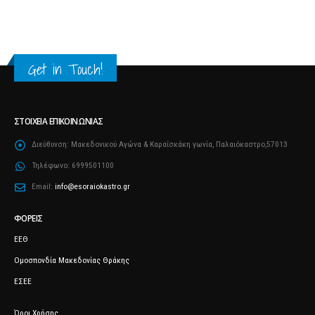
Get in Touch!
ΣΤΟΙΧΕΊΑ ΕΠΙΚΟΙΝΩΝΊΑΣ
Διεύθυνση:
Μακεδονικού Αγώνα & Καραΐσκάκη γωνία, Παλαιόκαστρο,57013
Τηλέφωνο:
6999501100
Email:
info@esoraiokastro.gr
ΦΟΡΕΊΣ
ΕΕΘ
Ομοσπονδία Μακεδονίας Θράκης
ΕΣΕΕ
Όροι Χρήσης