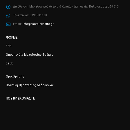
Διεύθυνση:
Μακεδονικού Αγώνα & Καραΐσκάκη γωνία, Παλαιόκαστρο,57013
Τηλέφωνο:
6999501100
Email:
info@esoraiokastro.gr
ΦΟΡΕΊΣ
ΕΕΘ
Ομοσπονδία Μακεδονίας Θράκης
ΕΣΕΕ
Όροι Χρήσης
Πολιτική Προστασίας Δεδομένων
ΠΟΥ ΒΡΙΣΚΌΜΑΣΤΕ