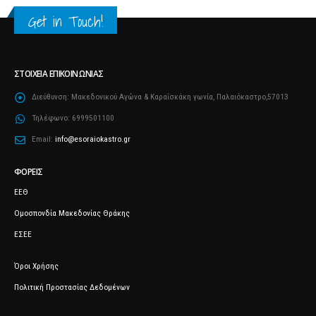
Get in Touch!
ΣΤΟΙΧΕΊΑ ΕΠΙΚΟΙΝΩΝΊΑΣ
Διεύθυνση:
Μακεδονικού Αγώνα & Καραΐσκάκη γωνία, Παλαιόκαστρο,57013
Τηλέφωνο:
6999501100
Email:
info@esoraiokastro.gr
ΦΟΡΕΊΣ
ΕΕΘ
Ομοσπονδία Μακεδονίας Θράκης
ΕΣΕΕ
Όροι Χρήσης
Πολιτική Προστασίας Δεδομένων