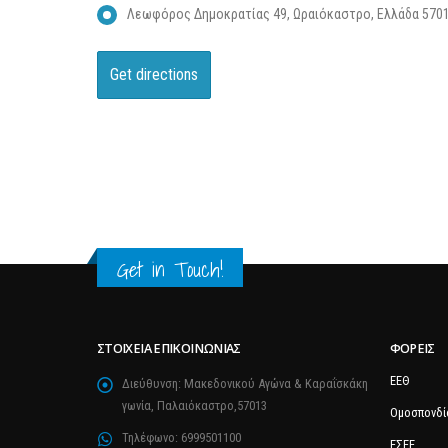
Λεωφόρος Δημοκρατίας 49, Ωραιόκαστρο, Ελλάδα 570
Get in Touch!
ΣΤΟΙΧΕΊΑ ΕΠΙΚΟΙΝΩΝΊΑΣ
ΦΟΡΕΊΣ
ΕΕΘ
Διεύθυνση:
Μακεδονικού Αγώνα & Καραΐσκάκη
γωνία, Παλαιόκαστρο,57013
Ομοσπονδί
Τηλέφωνο:
6999501100
ΕΣΕΕ