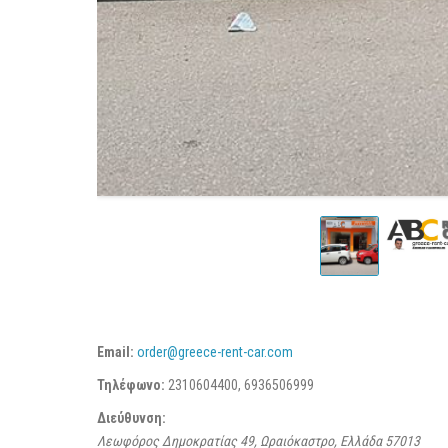
Email:
order@greece-rent-car.com
Τηλέφωνο:
2310604400, 6936506999
Διεύθυνση:
Λεωφόρος Δημοκρατίας 49, Ωραιόκαστρο, Ελλάδα
57013