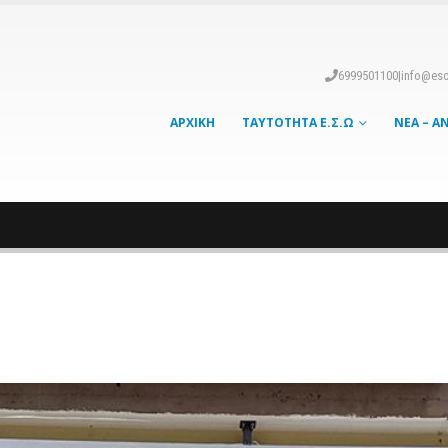
6999501100
|
info@eso
ΑΡΧΙΚΉ
ΤΑΥΤΌΤΗΤΑ Ε.Σ.Ω
ΝΈΑ – Α