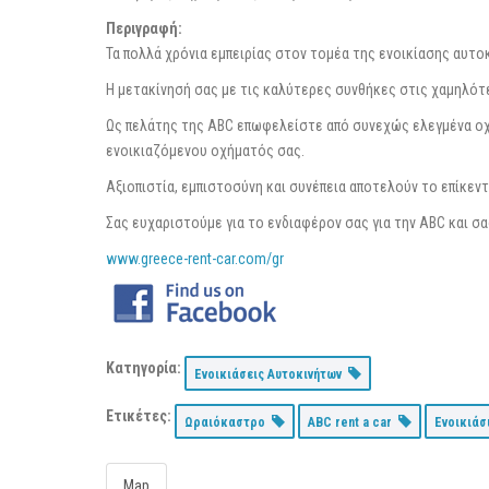
Περιγραφή:
Τα πολλά χρόνια εμπειρίας στον τομέα της ενοικίασης αυτ
Η μετακίνησή σας με τις καλύτερες συνθήκες στις χαμηλότ
Ως πελάτης της ABC επωφελείστε από συνεχώς ελεγμένα οχ
ενοικιαζόμενου οχήματός σας.
Αξιοπιστία, εμπιστοσύνη και συνέπεια αποτελούν το επίκεντ
Σας ευχαριστούμε για το ενδιαφέρον σας για την ABC και σα
www.greece-rent-car.com/gr
Κατηγορία:
Ενοικιάσεις Αυτοκινήτων
Ετικέτες:
Ωραιόκαστρο
ABC rent a car
Ενοικιάσ
Map