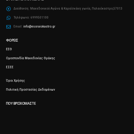
Διεύθυνση:
Μακεδονικού Αγώνα & Καραΐσκάκη γωνία, Παλαιόκαστρο,57013
Τηλέφωνο:
6999501100
Email:
info@esoraiokastro.gr
ΦΟΡΕΊΣ
ΕΕΘ
Ομοσπονδία Μακεδονίας Θράκης
ΕΣΕΕ
Όροι Χρήσης
Πολιτική Προστασίας Δεδομένων
ΠΟΥ ΒΡΙΣΚΌΜΑΣΤΕ