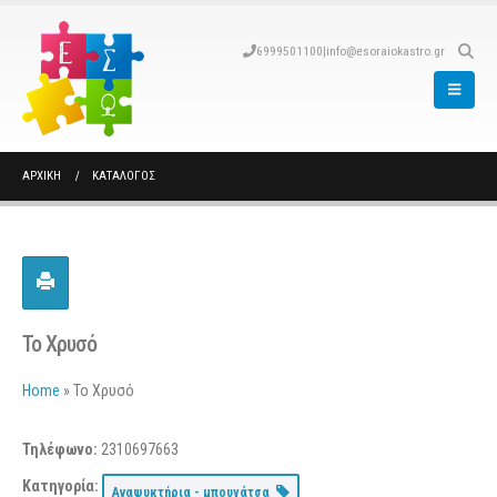
6999501100
|
info@esoraiokastro.gr
ΑΡΧΙΚΉ
ΚΑΤΆΛΟΓΟΣ
Το Χρυσό
Home
»
Το Χρυσό
Τηλέφωνο:
2310697663
Κατηγορία:
Αναψυκτήρια - μπουγάτσα