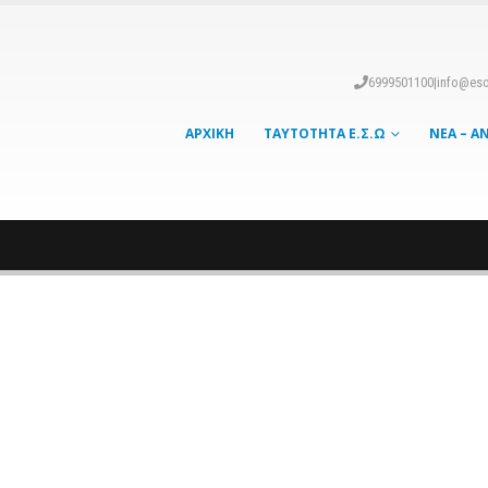
6999501100
|
info@eso
ΑΡΧΙΚΉ
ΤΑΥΤΌΤΗΤΑ Ε.Σ.Ω
ΝΈΑ – Α