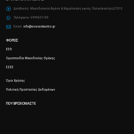
Διεύθυνση:
Μακεδονικού Αγώνα & Καραΐσκάκη γωνία, Παλαιόκαστρο,57013
Τηλέφωνο:
6999501100
Email:
info@esoraiokastro.gr
ΦΟΡΕΊΣ
ΕΕΘ
Ομοσπονδία Μακεδονίας Θράκης
ΕΣΕΕ
Όροι Χρήσης
Πολιτική Προστασίας Δεδομένων
ΠΟΥ ΒΡΙΣΚΌΜΑΣΤΕ