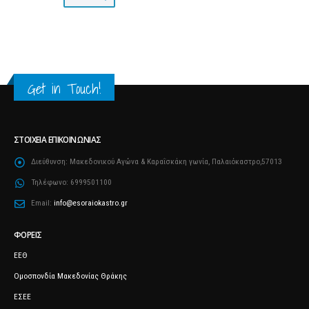
Get in Touch!
ΣΤΟΙΧΕΊΑ ΕΠΙΚΟΙΝΩΝΊΑΣ
Διεύθυνση:
Μακεδονικού Αγώνα & Καραΐσκάκη γωνία, Παλαιόκαστρο,57013
Τηλέφωνο:
6999501100
Email:
info@esoraiokastro.gr
ΦΟΡΕΊΣ
ΕΕΘ
Ομοσπονδία Μακεδονίας Θράκης
ΕΣΕΕ