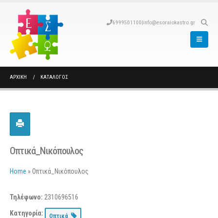
6999501100
|
info@esoraiokastro.gr
ΑΡΧΙΚΉ
ΚΑΤΆΛΟΓΟΣ
Οπτικά_Νικόπουλος
Home
»
Οπτικά_Νικόπουλος
Τηλέφωνο:
2310696516
Κατηγορία:
Οπτικά