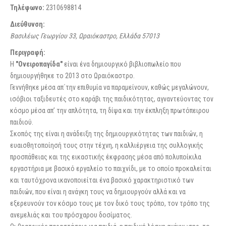
Τηλέφωνο:
2310698814
Διεύθυνση:
Βασιλέως Γεωργίου 33, Ωραιόκαστρο, Ελλάδα
57013
Περιγραφή:
Η
"
Ονειροπαγίδα"
είναι ένα δημιουργικό βιβλιοπωλείο που
δημιουργήθηκε το 2013 στο Ωραιόκαστρο.
Γεννήθηκε μέσα απ΄την επιθυμία να παραμείνουν, καθώς μεγαλώνουν,
ισόβιοι ταξιδευτές στο καράβι της παιδικότητας, αγναντεύοντας τον
κόσμο μέσα απ’ την απλότητα, τη δίψα και την έκπληξη πρωτόπειρου
παιδιού.
Σκοπός της είναι η ανάδειξη της δημιουργικότητας των παιδιών, η
ευαισθητοποίησή τους στην τέχνη, η καλλιέργεια της συλλογικής
προσπάθειας και της εικαστικής έκφρασης μέσα από πολυποίκιλα
εργαστήρια με βασικό εργαλείο το παιχνίδι, με το οποίο προκαλείται
και ταυτόχρονα ικανοποιείται ένα βασικό χαρακτηριστικό των
παιδιών, που είναι η ανάγκη τους να δημιουργούν αλλά και να
εξερευνούν τον κόσμο τους με τον δικό τους τρόπο, τον τρόπο της
ανεμελιάς και του πρόσχαρου δοσίματος.