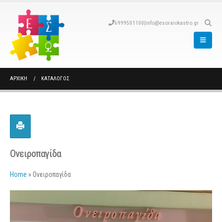
6999501100
|
info@esoraiokastro.gr
ΑΡΧΙΚΉ
ΚΑΤΆΛΟΓΟΣ
Ονειροπαγίδα
Home
»
Ονειροπαγίδα