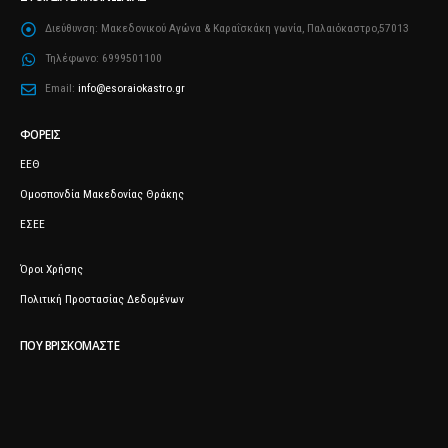
Διεύθυνση:
Μακεδονικού Αγώνα & Καραΐσκάκη γωνία, Παλαιόκαστρο,57013
Τηλέφωνο:
6999501100
Email:
info@esoraiokastro.gr
ΦΟΡΕΊΣ
ΕΕΘ
Ομοσπονδία Μακεδονίας Θράκης
ΕΣΕΕ
Όροι Χρήσης
Πολιτική Προστασίας Δεδομένων
ΠΟΥ ΒΡΙΣΚΌΜΑΣΤΕ