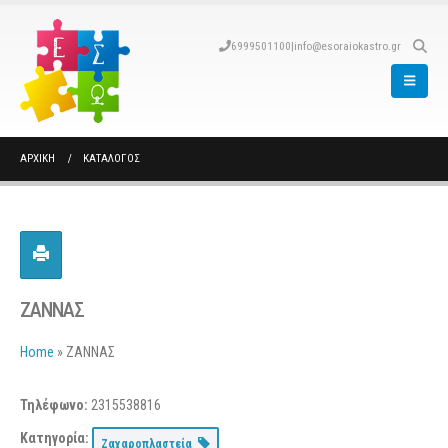
6999501100
|
info@esoraiokastro.gr
ΑΡΧΙΚΉ
ΚΑΤΆΛΟΓΟΣ
ΖΑΝΝΑΣ
Home
»
ΖΑΝΝΑΣ
Τηλέφωνο:
2315538816
Κατηγορία:
Ζαχαροπλαστεία