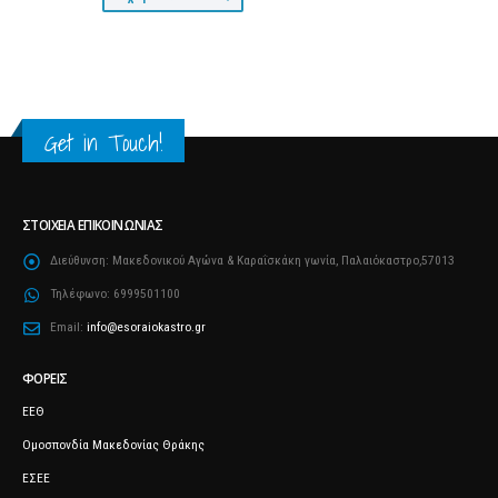
Get in Touch!
ΣΤΟΙΧΕΊΑ ΕΠΙΚΟΙΝΩΝΊΑΣ
Διεύθυνση:
Μακεδονικού Αγώνα & Καραΐσκάκη γωνία, Παλαιόκαστρο,57013
Τηλέφωνο:
6999501100
Email:
info@esoraiokastro.gr
ΦΟΡΕΊΣ
ΕΕΘ
Ομοσπονδία Μακεδονίας Θράκης
ΕΣΕΕ