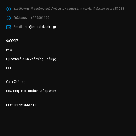
Διεύθυνση:
Μακεδονικού Αγώνα & Καραΐσκάκη γωνία, Παλαιόκαστρο,57013
Τηλέφωνο:
6999501100
Email:
info@esoraiokastro.gr
ΦΟΡΕΊΣ
ΕΕΘ
Ομοσπονδία Μακεδονίας Θράκης
ΕΣΕΕ
Όροι Χρήσης
Πολιτική Προστασίας Δεδομένων
ΠΟΥ ΒΡΙΣΚΌΜΑΣΤΕ