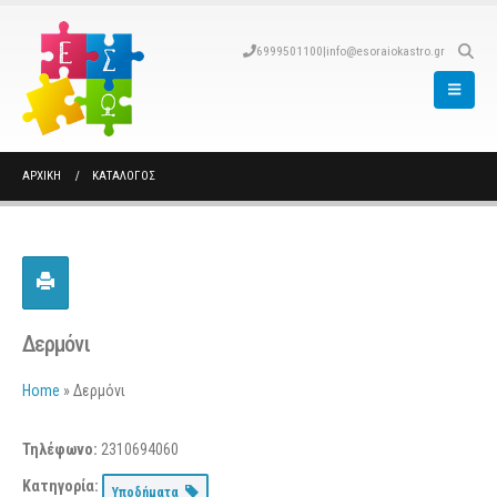
6999501100
|
info@esoraiokastro.gr
ΑΡΧΙΚΉ
ΚΑΤΆΛΟΓΟΣ
Δερμόνι
Home
»
Δερμόνι
Τηλέφωνο:
2310694060
Κατηγορία:
Υποδήματα