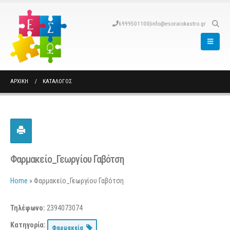
6999501100
|
info@esoraiokastro.gr
ΑΡΧΙΚΉ
ΚΑΤΆΛΟΓΟΣ
Φαρμακείο_Γεωργίου Γαβότση
Home
»
Φαρμακείο_Γεωργίου Γαβότση
Τηλέφωνο:
2394073074
Κατηγορία:
Φαρμακεία