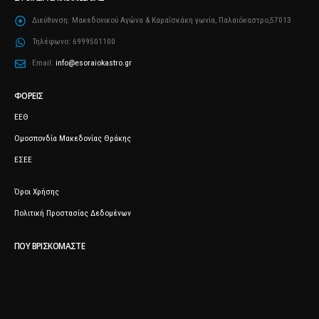
Διεύθυνση:
Μακεδονικού Αγώνα & Καραΐσκάκη γωνία, Παλαιόκαστρο,57013
Τηλέφωνο:
6999501100
Email:
info@esoraiokastro.gr
ΦΟΡΕΊΣ
ΕΕΘ
Ομοσπονδία Μακεδονίας Θράκης
ΕΣΕΕ
Όροι Χρήσης
Πολιτική Προστασίας Δεδομένων
ΠΟΥ ΒΡΙΣΚΌΜΑΣΤΕ