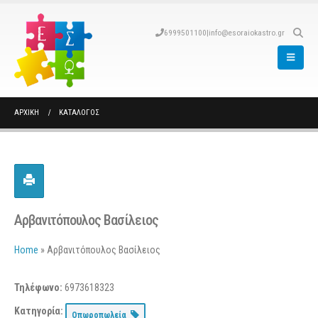
6999501100
|
info@esoraiokastro.gr
ΑΡΧΙΚΉ
ΚΑΤΆΛΟΓΟΣ
Αρβανιτόπουλος Βασίλειος
Home
»
Αρβανιτόπουλος Βασίλειος
Τηλέφωνο:
6973618323
Κατηγορία:
Οπωροπωλεία