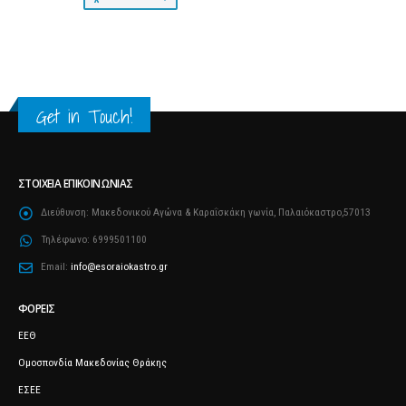
Get in Touch!
ΣΤΟΙΧΕΊΑ ΕΠΙΚΟΙΝΩΝΊΑΣ
Διεύθυνση:
Μακεδονικού Αγώνα & Καραΐσκάκη γωνία, Παλαιόκαστρο,57013
Τηλέφωνο:
6999501100
Email:
info@esoraiokastro.gr
ΦΟΡΕΊΣ
ΕΕΘ
Ομοσπονδία Μακεδονίας Θράκης
ΕΣΕΕ