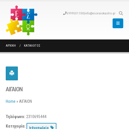
6999501100
|
info@esoraiokastro.gr
ΑΡΧΙΚΉ
ΚΑΤΆΛΟΓΟΣ
ΑΙΓΑΙΟΝ
Home
»
ΑΙΓΑΙΟΝ
Τηλέφωνο:
2310695444
Κατηγορία:
Ιχθυοπωλεία