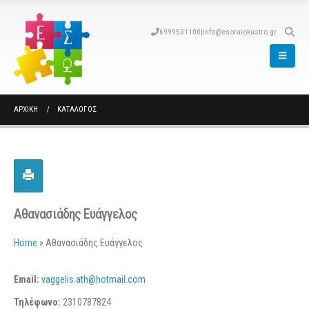
6999501100
|
info@esoraiokastro.gr
ΑΡΧΙΚΉ
ΚΑΤΆΛΟΓΟΣ
Αθανασιάδης Ευάγγελος
Home
»
Αθανασιάδης Ευάγγελος
Email:
vaggelis.ath@hotmail.com
Τηλέφωνο:
2310787824