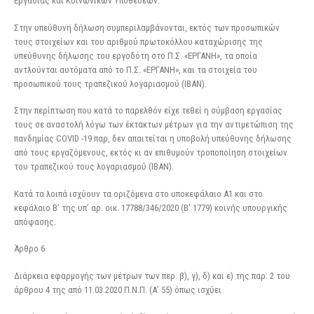
Εργασίας και Κοινωνικών Υποθέσεων.
Στην υπεύθυνη δήλωση συμπεριλαμβάνονται, εκτός των προσωπικών
τους στοιχείων και του αριθμού πρωτοκόλλου καταχώρισης της
υπεύθυνης δήλωσης του εργοδότη στο Π.Σ. «ΕΡΓΑΝΗ», τα οποία
αντλούνται αυτόματα από το Π.Σ. «ΕΡΓΑΝΗ», και τα στοιχεία του
προσωπικού τους τραπεζικού λογαριασμού (ΙΒΑΝ).
Στην περίπτωση που κατά το παρελθόν είχε τεθεί η σύμβαση εργασίας
τους σε αναστολή λόγω των έκτακτων μέτρων για την αντιμετώπιση της
πανδημίας COVID -19 παρ, δεν απαιτείται η υποβολή υπεύθυνης δήλωσης
από τους εργαζόμενους, εκτός κι αν επιθυμούν τροποποίηση στοιχείων
του τραπεζικού τους λογαριασμού (ΙΒΑΝ).
Κατά τα λοιπά ισχύουν τα οριζόμενα στο υποκεφάλαιο Α1 και στο
κεφάλαιο Β’ της υπ’ αρ. οικ. 17788/346/2020 (Β’ 1779) κοινής υπουργικής
απόφασης.
Άρθρο 6
Διάρκεια εφαρμογής των μέτρων των περ. β), γ), δ) και ε) της παρ. 2 του
άρθρου 4 της από 11.03.2020 Π.Ν.Π. (Α’ 55) όπως ισχύει