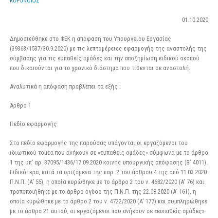
ΚΟΡΟΝΟΪΟΣ
01.10.2020
Δημοσιεύθηκε στο ΦΕΚ η απόφαση του Υπουργείου Eργασίας
(39363/1537/30.9.2020) με τις λεπτομέρειες εφαρμογής της αναστολής της
σύμβασης για τις ευπαθείς ομάδες και την αποζημίωση ειδικού σκοπού
που δικαιούνται για το χρονικό διάστημα που τίθενται σε αναστολή.
Αναλυτικά η απόφαση προβλέπει τα εξής :
Άρθρο 1
Πεδίο εφαρμογής
Στο πεδίο εφαρμογής της παρούσας υπάγονται οι εργαζόμενοι του
ιδιωτικού τομέα που ανήκουν σε «ευπαθείς ομάδες» σύμφωνα με το άρθρο
1 της υπ’ αρ. 37095/1436/17.09.2020 κοινής υπουργικής απόφασης (Β’ 4011).
Ειδικότερα, κατά τα οριζόμενα της παρ. 2 του άρθρου 4 της από 11.03.2020
Π.Ν.Π. (Α’ 55), η οποία κυρώθηκε με το άρθρο 2 του ν. 4682/2020 (Α’ 76) και
τροποποιήθηκε με το άρθρο όγδοο της Π.Ν.Π. της 22.08.2020 (Α’ 161), η
οποία κυρώθηκε με το άρθρο 2 του ν. 4722/2020 (Α’ 177) και συμπληρώθηκε
με το άρθρο 21 αυτού, οι εργαζόμενοι που ανήκουν σε «ευπαθείς ομάδες»