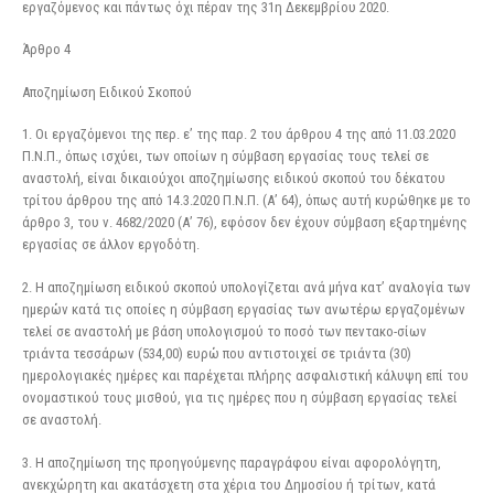
εργαζόμενος και πάντως όχι πέραν της 31η Δεκεμβρίου 2020.
Άρθρο 4
Αποζημίωση Ειδικού Σκοπού
1. Οι εργαζόμενοι της περ. ε’ της παρ. 2 του άρθρου 4 της από 11.03.2020
Π.Ν.Π., όπως ισχύει, των οποίων η σύμβαση εργασίας τους τελεί σε
αναστολή, είναι δικαιούχοι αποζημίωσης ειδικού σκοπού του δέκατου
τρίτου άρθρου της από 14.3.2020 Π.Ν.Π. (Α’ 64), όπως αυτή κυρώθηκε με το
άρθρο 3, του ν. 4682/2020 (Α’ 76), εφόσον δεν έχουν σύμβαση εξαρτημένης
εργασίας σε άλλον εργοδότη.
2. Η αποζημίωση ειδικού σκοπού υπολογίζεται ανά μήνα κατ’ αναλογία των
ημερών κατά τις οποίες η σύμβαση εργασίας των ανωτέρω εργαζομένων
τελεί σε αναστολή με βάση υπολογισμού το ποσό των πεντακο-σίων
τριάντα τεσσάρων (534,00) ευρώ που αντιστοιχεί σε τριάντα (30)
ημερολογιακές ημέρες και παρέχεται πλήρης ασφαλιστική κάλυψη επί του
ονομαστικού τους μισθού, για τις ημέρες που η σύμβαση εργασίας τελεί
σε αναστολή.
3. Η αποζημίωση της προηγούμενης παραγράφου είναι αφορολόγητη,
ανεκχώρητη και ακατάσχετη στα χέρια του Δημοσίου ή τρίτων, κατά