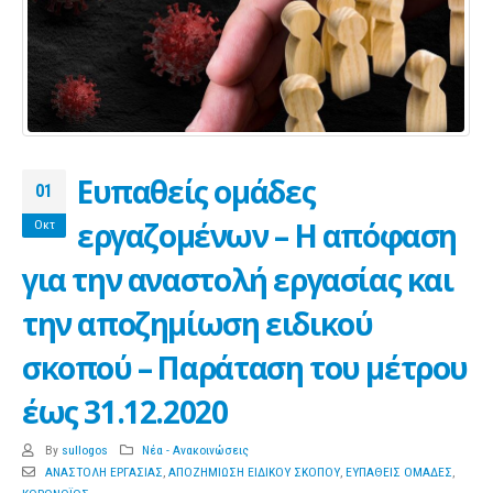
Eυπαθείς ομάδες
01
εργαζομένων – Η απόφαση
Οκτ
για την αναστολή εργασίας και
την αποζημίωση ειδικού
σκοπού – Παράταση του μέτρου
έως 31.12.2020
By
sullogos
Νέα - Ανακοινώσεις
ΑΝΑΣΤΟΛΗ ΕΡΓΑΣΙΑΣ
,
ΑΠΟΖΗΜΙΩΣΗ ΕΙΔΙΚΟΥ ΣΚΟΠΟΥ
,
ΕΥΠΑΘΕΙΣ ΟΜΑΔΕΣ
,