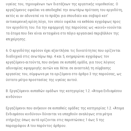
υγείας του, τηρουμένων των διατάξεων της εργατικής νομοθεσίας. Ο
εργαζόμενος οφείλει να αποδεχθεί την ανωτέρω πρόταση του εργοδότη,
εκτός κι αν αδυνατεί να το πράξει για σπουδαίο και σοβαρό κατ’
αντικειμενική κρίση λόγο, τον οποίο οφείλει να εκθέσει εγγράφως προς
τον εργοδότη του. Για την εφαρμογή της παρούσας ως «κοινό» νοούνται
τα άτομα που δεν είναι ενταγμένα στο πάγιο εργασιακό περιβάλλον της
επιχείρησης.
6. Ο εργοδότης εφόσον έχει εξαντλήσει τις δυνατότητες που ορίζονται
διαδοχικά στις ανωτέρω περ. 4 και 5, ενημερώνει εγγράφως τον
εργαζόμενο-αιτούντα, που ανήκει σε ευπαθή ομάδα, για τους λόγους
αδυναμίας εφαρμογής αυτών και θέτει σε αναστολή τη σύμβασης
εργασίας του, σύμφωνα με τα οριζόμενα στο άρθρο 3 της παρούσας, ως
ύστατο μέτρο προστασίας της υγείας αυτού.
Β. Εργαζόμενοι ευπαθών ομάδων της κατηγορίας 1.2. «Άτομα Ενδιαμέσου
κινδύνου»
Εργαζόμενοι που ανήκουν σε ευπαθείς ομάδες της κατηγορίας 1.2. «Άτομα
Ενδιαμέσου κινδύνου» δύνανται να υπαχθούν αναλόγως στα μέτρα
στήριξης όπως αυτά ορίζονται στις περιπτώσεις 1 έως 5 της
παραγράφου Α του παρόντος άρθρου.