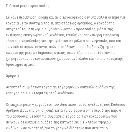
Γ. Γενικά μέτρα προστασίας.
Σε κάθε περίπτωση, ακόμη και αν ο εργαζόμενος δεν υποβάλλει αίτημα για
εργασία με το σύστημα της εξ απο-στάσεως εργασίας, ο εργοδότης
υποχρεούται, στη λήψη αυξημένων μέτρων προστασίας, βάσει της
εκτίμησης επαγγελματικού κινδύνου, καθώς και στην πλήρη εφαρμογή
τόσο της νομοθεσίας για την υγεία και ασφάλεια στην εργασία, όσο και
των ειδικότερων κανονιστικών διατάξεων που ρυθμίζουν ζητήματα
εφαρμογής μέτρων δημόσιας υγείας, όπως τήρηση αποστάσεων και
χρήση μάσκας, σε εργασιακούς χώρους, ανά κλάδο και τόπο οικονομικής
δραστηριότητας.
Άρθρο 3
Αναστολή συμβάσεων εργασίας εργαζομένων ευπαθών ομάδων της
κατηγορίας 1.1. «Άτομα Υψηλού κινδύνου»
Οι επιχειρήσεις – εργοδότες του ιδιωτικού τομέα, ανεξαρτήτως Κωδικού
Αριθμού Δραστηριότης (ΚΑΔ), κατά τα οριζόμενα στην περ. 6 της παρ. Α
του άρθρου 2, θέτουν τις συμβάσεις εργασίας των εργαζομένων που
ανήκουν σε ευπαθείς ομάδες της κατηγορίας 1.1. «Άτομα Υψηλού
κινδύνου» σε αναστολή, για το χρονικό διάστημα που αιτείται ο