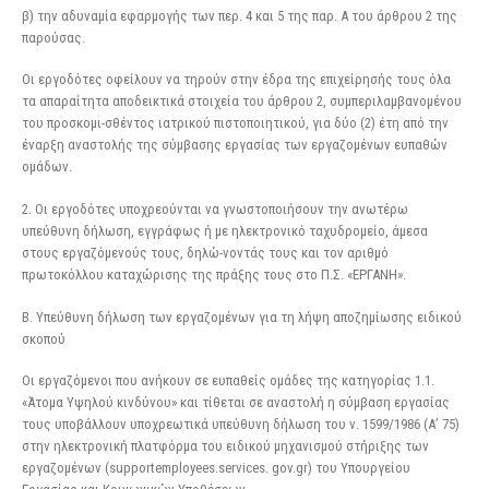
β) την αδυναμία εφαρμογής των περ. 4 και 5 της παρ. Α του άρθρου 2 της
παρούσας.
Οι εργοδότες οφείλουν να τηρούν στην έδρα της επιχείρησής τους όλα
τα απαραίτητα αποδεικτικά στοιχεία του άρθρου 2, συμπεριλαμβανομένου
του προσκομι-σθέντος ιατρικού πιστοποιητικού, για δύο (2) έτη από την
έναρξη αναστολής της σύμβασης εργασίας των εργαζομένων ευπαθών
ομάδων.
2. Οι εργοδότες υποχρεούνται να γνωστοποιήσουν την ανωτέρω
υπεύθυνη δήλωση, εγγράφως ή με ηλεκτρονικό ταχυδρομείο, άμεσα
στους εργαζόμενούς τους, δηλώ-νοντάς τους και τον αριθμό
πρωτοκόλλου καταχώρισης της πράξης τους στο Π.Σ. «ΕΡΓΑΝΗ».
Β. Υπεύθυνη δήλωση των εργαζομένων για τη λήψη αποζημίωσης ειδικού
σκοπού
Οι εργαζόμενοι που ανήκουν σε ευπαθείς ομάδες της κατηγορίας 1.1.
«Άτομα Υψηλού κινδύνου» και τίθεται σε αναστολή η σύμβαση εργασίας
τους υποβάλλουν υποχρεωτικά υπεύθυνη δήλωση του ν. 1599/1986 (Α’ 75)
στην ηλεκτρονική πλατφόρμα του ειδικού μηχανισμού στήριξης των
εργαζομένων (supportemployees.services. gov.gr) του Υπουργείου