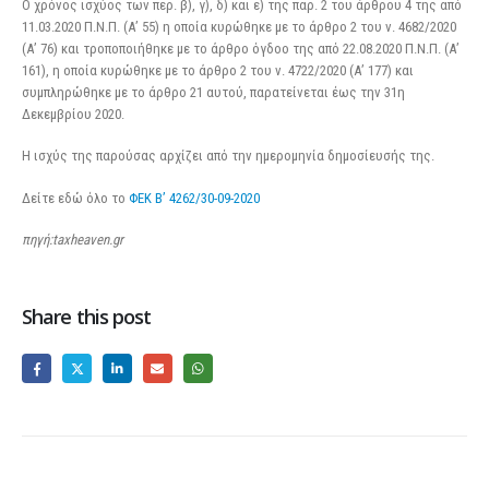
Ο χρόνος ισχύος των περ. β), γ), δ) και ε) της παρ. 2 του άρθρου 4 της από
11.03.2020 Π.Ν.Π. (Α’ 55) η οποία κυρώθηκε με το άρθρο 2 του ν. 4682/2020
(Α’ 76) και τροποποιήθηκε με το άρθρο όγδοο της από 22.08.2020 Π.Ν.Π. (Α’
161), η οποία κυρώθηκε με το άρθρο 2 του ν. 4722/2020 (Α’ 177) και
συμπληρώθηκε με το άρθρο 21 αυτού, παρατείνεται έως την 31η
Δεκεμβρίου 2020.
Η ισχύς της παρούσας αρχίζει από την ημερομηνία δημοσίευσής της.
Δείτε εδώ όλο το
ΦΕΚ Β’ 4262/30-09-2020
πηγή:taxheaven.gr
Share this post