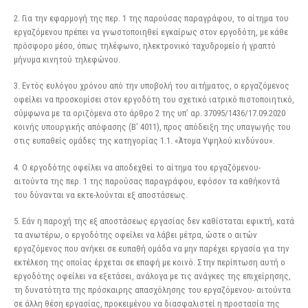
2. Για την εφαρμογή της περ. 1 της παρούσας παραγράφου, το αίτημα του
εργαζόμενου πρέπει να γνωστοποιηθεί εγκαίρως στον εργοδότη, με κάθε
πρόσφορο μέσο, όπως τηλέφωνο, ηλεκτρονικό ταχυδρομείο ή γραπτό
μήνυμα κινητού τηλεφώνου.
3. Εντός ευλόγου χρόνου από την υποβολή του αιτήματος, ο εργαζόμενος
οφείλει να προσκομίσει στον εργοδότη του σχετικό ιατρικό πιστοποιητικό,
σύμφωνα με τα οριζόμενα στο άρθρο 2 της υπ’ αρ. 37095/1436/17.09.2020
κοινής υπουργικής απόφασης (Β’ 4011), προς απόδειξη της υπαγωγής του
στις ευπαθείς ομάδες της κατηγορίας 1.1. «Άτομα Υψηλού κινδύνου».
4. Ο εργοδότης οφείλει να αποδεχθεί το αίτημα του εργαζόμενου-
αιτούντα της περ. 1 της παρούσας παραγράφου, εφόσον τα καθήκοντά
του δύνανται να εκτε-λούνται εξ αποστάσεως.
5. Εάν η παροχή της εξ αποστάσεως εργασίας δεν καθίσταται εφικτή, κατά
τα ανωτέρω, ο εργοδότης οφείλει να λάβει μέτρα, ώστε ο αιτών
εργαζόμενος που ανήκει σε ευπαθή ομάδα να μην παρέχει εργασία για την
εκτέλεση της οποίας έρχεται σε επαφή με κοινό. Στην περίπτωση αυτή ο
εργοδότης οφείλει να εξετάσει, ανάλογα με τις ανάγκες της επιχείρησης,
τη δυνατότητα της πρόσκαιρης απασχόλησης του εργαζόμενου- αιτούντα
σε άλλη θέση εργασίας, προκειμένου να διασφαλιστεί η προστασία της