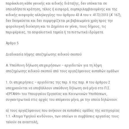
παρέκκλιση κάθε γενικής και ειδικής διάταξης, δεν υπόκειται σε
οποιαδήποτε κράτηση, τέλος ή εισφορά, συμπεριλαμβανομένης και της
ειδικής εισφοράς αλληλεγγύης του άρθρου 43 Α του ν. 4172/2013 (Α’ 167),
δεν δεσμεύεται και δεν συμψηφίζεται με βεβαιωμένα χρέη προς την
φορολογική διοίκηση και το Δημόσιο εν γένει, τους δήμους, τις
περιφέρειες, τα ασφαλιστικά ταμεία ή τα πιστωτικά ιδρύματα.
Άρθρο 5
Διαδικασία λήψης αποζημίωσης ειδικού σκοπού
Α. Υπεύθυνη δήλωση επιχειρήσεων – εργοδοτών για τη λήψη
αποζημίωσης ειδικού σκοπού από τους εργαζόμενους ευπαθών ομάδων
1. Οι επιχειρήσεις – εργοδότες της περ. 6 της παρ. Α του άρθρου 2
υποχρεούνται να υποβάλλουν υπεύθυνη δήλωση ανά μήνα στο Π.Σ.
«ΕΡΓΑΝΗ» του Υπουργείου Εργασίας και Κοινωνικών Υποθέσεων,
συγκεντρωτικά στις αρχές του επόμενου μήνα, με την οποία δηλώνουν:
α) τους εργαζόμενους που ανήκουν σε ευπαθείς ομάδες της κατηγορίας
1.1. «Άτομα Υψηλού κινδύνου», των οποίων οι συμβάσεις εργασίας τους
τελούν σε αναστολή,