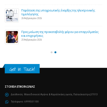
Παράταση της υποχρεωτικής έναρξης της ηλεκτρονικής
τιμολόγησης
26 Φεβρουαρίου 2026
ς 2
Προς μείωση της προκαταβολής φόρου για επαγγελματίες
και επιχειρήσεις
25 Φεβρουαρίου 2026
Get in Touch!
ΣΤΟΙΧΕΊΑ ΕΠΙΚΟΙΝΩΝΊΑΣ
Διεύθυνση:
Μακεδονικού Αγώνα & Καραΐσκάκη γωνία, Παλαιόκαστρο,57013
Τηλέφωνο:
6999501100