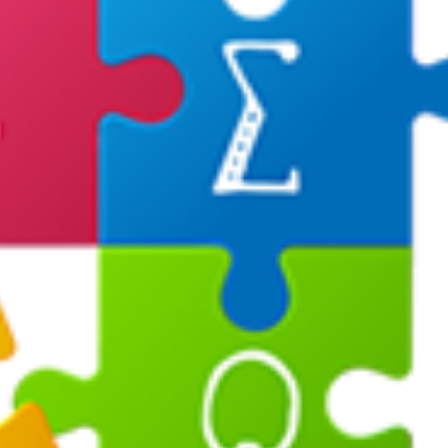
Σε λειτουργία το νέο Helpdesk της
Διερεύνηση Απόψεων
ΕΣΕΕ με κορυφαίους επιστήμονες
περιοδική Πεζοδρόμ
για την υποστήριξη των
οδού Λ. Δημοκρατία
εμπορικών επιχειρήσεων
16 Μαρτίου 2026
Φεβρουαρίου 2026
ΚΑΔ: Οδηγός της ΑΑΔ
Παράταση της υποχρεωτικής
αυτόματη αντιστοίχι
έναρξης της ηλεκτρονικής
4 Μαρτίου 2026
τιμολόγησης
26 Φεβρουαρίου 2026
Χειμερινές Εκπτώσεις
Χειρότερες επιδόσεις 
Προς μείωση της προκαταβολής
επιχειρήσεις
φόρου για επαγγελματίες και
3 Μαρτίου 2026
επιχειρήσεις