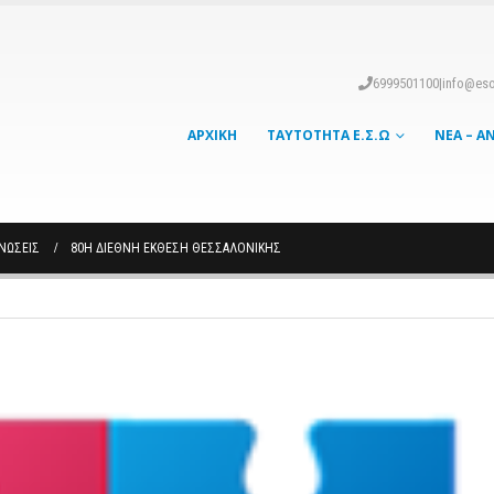
6999501100
|
info@eso
ΑΡΧΙΚΉ
ΤΑΥΤΌΤΗΤΑ Ε.Σ.Ω
ΝΈΑ – Α
ΙΝΏΣΕΙΣ
80Η ΔΙΕΘΝΉ ΈΚΘΕΣΗ ΘΕΣΣΑΛΟΝΊΚΗΣ