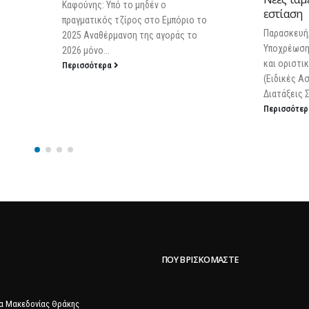
Καφούνης: Υπό το μηδέν ο
εστίαση
πραγματικός τζίρος στο Εμπόριο το
Παρασκευή, 14 Ιουλίου 202
2025 Αναθέρμανση της αγοράς το
Υποχρέωση απόσυρσης από
2026 μόνο...
και οριστική παύση των Ε
Περισσότερα
(Ειδικές Ασφαλείς Φορολο
Διατάξεις Σήμανσης Στοιχείω
Περισσότερα
ΠΟΥ ΒΡΙΣΚΌΜΑΣΤΕ
α Μακεδονίας Θράκης