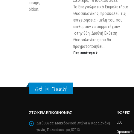
Δευτέρα, 18 Ιουλίου 2022
Storage,
Το Επαγγελματικό Επιμελητήριο
bition.
Θεσσαλονίκης, προσκαλεί τις
επιχειρήσεις - μέλη του, που
επιθυμούν να συμμετέχουν
στην 86η Διεθνή Έκθεση
Θεσσαλονίκης που θα
πραγματοποιηθεί...
Περισσότερα
Get in Touch!
ΣΤΟΙΧΕΊΑ ΕΠΙΚΟΙΝΩΝΊΑΣ
ΦΟΡΕΊΣ
ΕΕΘ
Διεύθυνση:
Μακεδονικού Αγώνα & Καραΐσκάκη
γωνία, Παλαιόκαστρο,57013
Ομοσπονδί