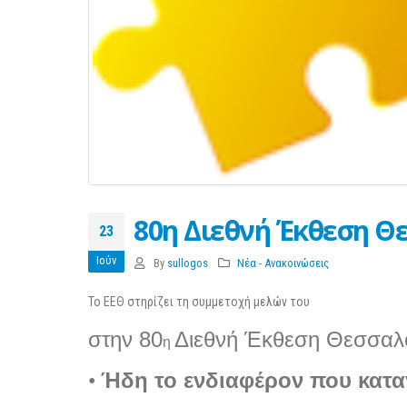
80η Διεθνή Έκθεση Θ
23
Ιούν
By
sullogos
Νέα - Ανακοινώσεις
Το ΕΕΘ στηρίζει τη συμμετοχή μελών του
στην
80
Διεθνή Έκθεση Θεσσαλ
η
Ήδη το ενδιαφέρον που κατα
•