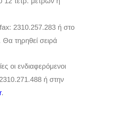
ού
12
τετρ
.
μέτρων ή
fax: 2310.257.283
ή στο
.
Θα τηρηθεί σειρά
ες οι ενδιαφερόμενοι
 2310.271.488
ή στην
r
.