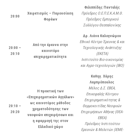
Φιλιππίδης Παντελής
Χαιρετισμός – Παρουσίαση
Πρόεδρος Ο.Ε.Π.Ε.Κ.Α.Μ.Θ.
20:00
Φορέων
Πρόεδρος Εμπορικού
Συλλόγου Θεσσαλονίκης
Δρ. Λιάνα Καλογνώμου
Εθνικό Κέντρο Έρευνας & και
Από την έρευνα στην
20:00 –
Τεχνολογικής Ανάπτυξης
καινοτόμο
20:1
0
(ΕΚΕΤΑ)
επιχειρηματικότητα
Ινστιτούτο Βιο-οικονομίας
και Αγρο-τεχνολογιών (ΙΒΟ)
Καθηγ. Χάρης
Λαμπρόπουλος
Μέλος Δ.Σ. ΕΒΕΑ,
Η πρακτική των
Επικεφαλής Κέντρου
«Επιχειρηματικών Αγγέλων»
Επιχειρηματικότητας &
ως καινοτόμος μέθοδος
20:1
0
–
Θερμοκοιτίδας Νεοφυών
χρηματοδότησης των
20:2
0
Επιχειρήσεων Αθήνας (ΘΕΑ-
νεοφυών επιχειρήσεων και
ΕΒΕΑ)
η εφαρμογή της στον
Πρόεδρος Ινστιτούτου
Ελλαδικό χώρο
Ερευνών & Μελετών (ΙΕΜΕ-