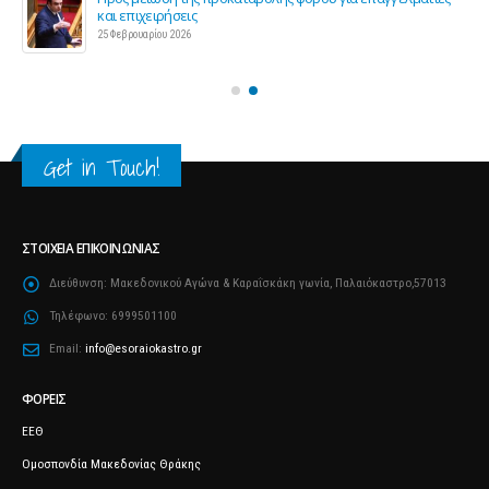
και επιχειρήσεις
25 Φεβρουαρίου 2026
Get in Touch!
ΣΤΟΙΧΕΊΑ ΕΠΙΚΟΙΝΩΝΊΑΣ
Διεύθυνση:
Μακεδονικού Αγώνα & Καραΐσκάκη γωνία, Παλαιόκαστρο,57013
Τηλέφωνο:
6999501100
Email:
info@esoraiokastro.gr
ΦΟΡΕΊΣ
ΕΕΘ
Ομοσπονδία Μακεδονίας Θράκης