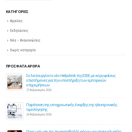
KΑΤΗΓΟΡΊΕΣ
Αγγελίες
Εκδηλώσεις
Νέα – Ανακοινώσεις
Χωρίς κατηγορία
ΠΡΌΣΦΑΤΑ ΆΡΘΡΑ
ης
Σε λειτουργία το νέο Helpdesk της ΕΣΕΕ με κορυφαίους
επιστήμονες για την υποστήριξη των εμπορικών
επιχειρήσεων
27 Φεβρουαρίου 2026
Παράταση της υποχρεωτικής έναρξης της ηλεκτρονικής
τιμολόγησης
26 Φεβρουαρίου 2026
ς 2
Προς μείωση της προκαταβολής φόρου για επαγγελματίες