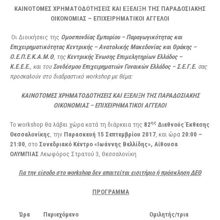
ΚΑΙΝΟΤΟΜΕΣ ΧΡΗΜΑΤΟΔΟΤΗΣΕΙΣ ΚΑΙ ΕΞΕΛΙΞΗ ΤΗΣ ΠΑΡΑΔΟΣΙΑΚΗΣ
ΟΙΚΟΝΟΜΙΑΣ – ΕΠΙΧΕΙΡΗΜΑΤΙΚΟΙ ΑΓΓΕΛΟΙ
Οι Διοικήσεις της
Ομοσπονδίας Εμπορίου – Παραγωγικότητας και
Επιχειρηματικότητας Κεντρικής – Ανατολικής Μακεδονίας και Θράκης –
Ο.Ε.Π.Ε.Κ.Α.Μ.Θ
,
της
Κεντρικής Ένωσης Επιμελητηρίων Ελλάδος –
Κ.Ε.Ε.Ε.
,
και του
Συνδέσμου Επιχειρηματιών Γυναικών Ελλάδος – Σ.Ε.Γ.Ε
.
σας
προσκαλούν στο διαδραστικό
workshop
με θέμα
:
ΚΑΙΝΟΤΟΜΕΣ ΧΡΗΜΑΤΟΔΟΤΗΣΕΙΣ ΚΑΙ ΕΞΕΛΙΞΗ ΤΗΣ ΠΑΡΑΔΟΣΙΑΚΗΣ
ΟΙΚΟΝΟΜΙΑΣ – ΕΠΙΧΕΙΡΗΜΑΤΙΚΟΙ ΑΓΓΕΛΟΙ
ης
Το workshop θα λάβει χώρα κατά τη διάρκεια της
82
Διεθνούς Έκθεσης
Θεσσαλονίκης
, την
Παρασκευή 15 Σεπτεμβρίου 2017
, και ώρα
20:00 –
21:00
, στο
Συνεδριακό Κέντρο «Ιωάννης Βελλίδης», Αίθουσα
ΟΛΥΜΠΙΑΣ
Λεωφόρος Στρατού 3, Θεσσαλονίκη
Για την είσοδο στο
workshop δεν απαιτείται εισιτήριο ή πρόσκληση ΔΕΘ
ΠΡΟΓΡΑΜΜΑ
Ώρα
Περιεχόμενο
Ομιλητής/τρια