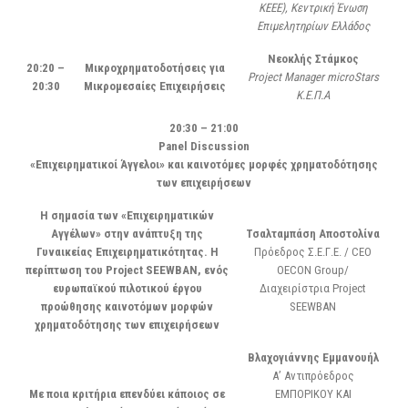
ΚΕΕΕ), Κεντρική Ένωση
Επιμελητηρίων Ελλάδος
Νεοκλής Στάμκος
20:2
0
–
Μικροχρηματοδοτήσεις για
Project Manager microStars
20:3
0
Μικρομεσαίες Επιχειρήσεις
Κ.Ε.Π.Α
20:30 – 21:00
Panel
Discussion
«Επιχειρηματικοί Άγγελοι» και καινοτόμες μορφές χρηματοδότησης
των επιχειρήσεων
Η σημασία των «Επιχειρηματικών
Αγγέλων» στην ανάπτυξη της
Τσαλταμπάση Αποστολίνα
Γυναικείας Επιχειρηματικότητας. Η
Πρόεδρος Σ.Ε.Γ.Ε. / CEO
περίπτωση του
Project
SEEWBAN
, ενός
OECON Group/
ευρωπαϊκού πιλοτικού έργου
Διαχειρίστρια Project
προώθησης καινοτόμων μορφών
SEEWBAN
χρηματοδότησης των επιχειρήσεων
Βλαχογιάννης Εμμανουήλ
Α’ Αντιπρόεδρος
Με ποια κριτήρια επενδύει κάποιος σε
ΕΜΠΟΡΙΚΟΥ ΚΑΙ