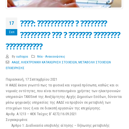
????: ??????????? ? ????????
17
????????? ??? ? ??????? ????????
Σεπ
???????????
By
sullogos
Νέα - Ανακοινώσεις
ΑΑΔΕ
,
ΗΛΕΚΤΡΟΝΙΚΗ ΚΑΤΑΧΩΡΗΣΗ ΣΤΟΙΧΕΙΩΝ
,
ΜΕΤΑΒΟΛΗ ΣΤΟΙΧΕΙΩΝ
ΕΠΙΧΕΙΡΗΣΗΣ
Παρασκευή, 17 Σεπτεμβρίου 2021
Η ΑΑΔΕ έκανε γνωστό πως τα φυσικά και νομικά πρόσωπα, καθώς και οι
νομικές οντότητες, που είναι πιστοποιημένοι χρήστες των ηλεκτρονικών
υπηρεσιών TAXISnet της Ανεξάρτητης Αρχής Δημοσίων Εσόδων, δύνανται
μέσω ψηφιακής υπηρεσίας της ΑΑΔΕ να προβούν σε μεταβολή των
στοιχείων τους ή και σε διακοπή εργασιών της επιχείρησης.
Αριθμ. Α.1213 – ΦΕΚ Τεύχος B’ 4272/16.09.2021
Συγκεκριμένα:
Άρθρο 1: Διαδικασία υποβολής αίτησης – δήλωσης μεταβολής