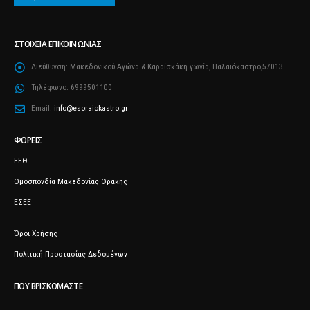
ΣΤΟΙΧΕΊΑ ΕΠΙΚΟΙΝΩΝΊΑΣ
Διεύθυνση:
Μακεδονικού Αγώνα & Καραΐσκάκη γωνία, Παλαιόκαστρο,57013
Τηλέφωνο:
6999501100
Email:
info@esoraiokastro.gr
ΦΟΡΕΊΣ
ΕΕΘ
Ομοσπονδία Μακεδονίας Θράκης
ΕΣΕΕ
Όροι Χρήσης
Πολιτική Προστασίας Δεδομένων
ΠΟΥ ΒΡΙΣΚΌΜΑΣΤΕ