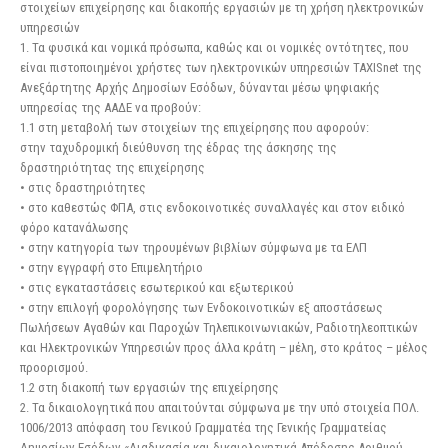
στοιχείων επιχείρησης και διακοπής εργασιών με τη χρήση ηλεκτρονικών
υπηρεσιών
1. Τα φυσικά και νομικά πρόσωπα, καθώς και οι νομικές οντότητες, που
είναι πιστοποιημένοι χρήστες των ηλεκτρονικών υπηρεσιών TAXISnet της
Ανεξάρτητης Αρχής Δημοσίων Εσόδων, δύνανται μέσω ψηφιακής
υπηρεσίας της ΑΑΔΕ να προβούν:
1.1 στη μεταβολή των στοιχείων της επιχείρησης που αφορούν:
στην ταχυδρομική διεύθυνση της έδρας της άσκησης της
δραστηριότητας της επιχείρησης
• στις δραστηριότητες
• στο καθεστώς ΦΠΑ, στις ενδοκοινοτικές συναλλαγές και στον ειδικό
φόρο κατανάλωσης
• στην κατηγορία των τηρουμένων βιβλίων σύμφωνα με τα ΕΛΠ
• στην εγγραφή στο Επιμελητήριο
• στις εγκαταστάσεις εσωτερικού και εξωτερικού
• στην επιλογή φορολόγησης των Ενδοκοινοτικών εξ αποστάσεως
Πωλήσεων Αγαθών και Παροχών Τηλεπικοινωνιακών, Ραδιοτηλεοπτικών
και Ηλεκτρονικών Υπηρεσιών προς άλλα κράτη – μέλη, στο κράτος – μέλος
προορισμού.
1.2 στη διακοπή των εργασιών της επιχείρησης
2. Τα δικαιολογητικά που απαιτούνται σύμφωνα με την υπό στοιχεία ΠΟΛ.
1006/2013 απόφαση του Γενικού Γραμματέα της Γενικής Γραμματείας
Δημοσίων Εσόδων «Διαδικασία και δικαιολογητικά Απόδοσης Αριθμού