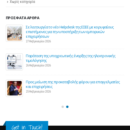
Χωρίς κατηγορία
ΠΡΌΣΦΑΤΑ ΆΡΘΡΑ
ης
Σε λειτουργία το νέο Helpdesk της ΕΣΕΕ με κορυφαίους
επιστήμονες για την υποστήριξη των εμπορικών
επιχειρήσεων
27 Φεβρουαρίου 2026
Παράταση της υποχρεωτικής έναρξης της ηλεκτρονικής
τιμολόγησης
26 Φεβρουαρίου 2026
ς 2
Προς μείωση της προκαταβολής φόρου για επαγγελματίες
και επιχειρήσεις
25 Φεβρουαρίου 2026
Get in Touch!