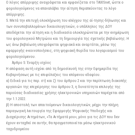
Ο λόγος απόρριψης αναγράφεται και εμφανίζεται στο TAXISnet, ώστε ο
φορολογούμενος να επαναλάβει την αίτηση θεραπεύοντας το λόγο
απόρριψης.
5. Μετά την επιτυχή ολοκλήρωση του ελέγχου της αί-τησης-δήλωσης και
των συνυποβαλλομένων δικαιολογητικών, ο υπάλληλος της ΔΟΥ
αποδέχεται την αίτηση και η διαδικασία ολοκληρώνεται με την ενημέρωση
του φορολογικού Μητρώου και τη δημιουργία της σχετικής βεβαίωσης. Η
ως άνω βεβαίωση υπογράφεται ψηφιακά και αναρτάται, μέσω της
εφαρμογής e-κοινοποιήσεις, στη ψηφιακή θυρίδα του λογαριασμού του
φορολογούμενου.
Άρθρο 5: Έναρξη ισχύος
Η απόφαση αυτή ισχύει από τη δημοσίευσή της στην Εφημερίδα της
Κυβερνήσεως με τις επιφύλαξεις του επόμενου εδαφίου.
α) Ειδικά για τις περ. στ) και ζ) του άρθρου 2 και την περίπτωση διακοπής
εργασιών της επιχείρησης του άρθρου 3, η δυνατότητα επιλογής της
παρούσας διαδικασίας χρήσης ηλεκτρονικών υπηρεσιών παρέχεται από
την 1.1.2022.
β) Η αποστολή των απαιτούμενων δικαιολογητικών, μέχρι την πλήρη
παραγωγική λειτουργία της Εφαρμογής Ψηφιακής Υποδοχής και
Διαχείρισης Αιτημάτων, «Τα Αιτήματά μου», μόνο για τις ΔΟΥ που δεν
έχουν ενταχθεί σε αυτήν, θα πραγματοποιείται μέσω ηλεκτρονικού
ταχυδρομείου