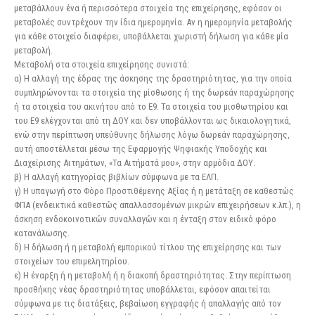
μεταβάλλουν ένα ή περισσότερα στοιχεία της επιχείρησης, εφόσον οι
μεταβολές συντρέχουν την ίδια ημερομηνία. Αν η ημερομηνία μεταβολής
για κάθε στοιχείο διαφέρει, υποβάλλεται χωριστή δήλωση για κάθε μία
μεταβολή.
Μεταβολή στα στοιχεία επιχείρησης συνιστά:
α) Η αλλαγή της έδρας της άσκησης της δραστηριότητας, για την οποία
συμπληρώνονται τα στοιχεία της μίσθωσης ή της δωρεάν παραχώρησης
ή τα στοιχεία του ακινήτου από το Ε9. Τα στοιχεία του μισθωτηρίου και
του Ε9 ελέγχονται από τη ΔΟΥ και δεν υποβάλλονται ως δικαιολογητικά,
ενώ στην περίπτωση υπεύθυνης δήλωσης λόγω δωρεάν παραχώρησης,
αυτή αποστέλλεται μέσω της Εφαρμογής Ψηφιακής Υποδοχής και
Διαχείρισης Αιτημάτων, «Τα Αιτήματά μου», στην αρμόδια ΔΟΥ.
β) Η αλλαγή κατηγορίας βιβλίων σύμφωνα με τα ΕΛΠ.
γ) Η υπαγωγή στο Φόρο Προστιθέμενης Αξίας ή η μετάταξη σε καθεστώς
ΦΠΑ (ενδεικτικά καθεστώς απαλλασσομένων μικρών επιχειρήσεων κ.λπ.), η
άσκηση ενδοκοινοτικών συναλλαγών και η ένταξη στον ειδικό φόρο
κατανάλωσης.
δ) Η δήλωση ή η μεταβολή εμπορικού τίτλου της επιχείρησης και των
στοιχείων του επιμελητηρίου.
ε) Η έναρξη ή η μεταβολή ή η διακοπή δραστηριότητας. Στην περίπτωση
προσθήκης νέας δραστηριότητας υποβάλλεται, εφόσον απαιτείται
σύμφωνα με τις διατάξεις, βεβαίωση εγγραφής ή απαλλαγής από τον