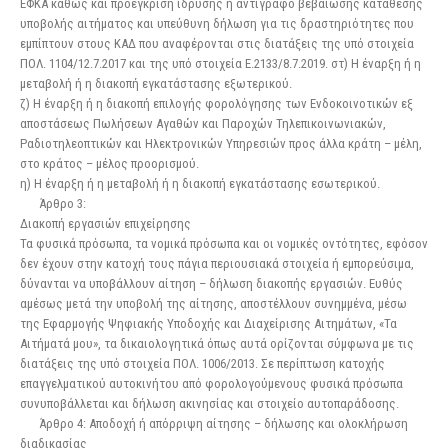
ΕΦΚΑ καθώς και προέγκριση ίδρυσης ή αντίγραφο βεβαίωσης κατάθεσης
υποβολής αιτήματος και υπεύθυνη δήλωση για τις δραστηριότητες που
εμπίπτουν στους ΚΑΔ που αναφέρονται στις διατάξεις της υπό στοιχεία
ΠΟΛ. 1104/12.7.2017 και της υπό στοιχεία Ε.2133/8.7.2019. στ) Η έναρξη ή η
μεταβολή ή η διακοπή εγκατάστασης εξωτερικού.
ζ) Η έναρξη ή η διακοπή επιλογής φορολόγησης των Ενδοκοινοτικών εξ
αποστάσεως Πωλήσεων Αγαθών και Παροχών Τηλεπικοινωνιακών,
Ραδιοτηλεοπτικών και Ηλεκτρονικών Υπηρεσιών προς άλλα κράτη – μέλη,
στο κράτος – μέλος προορισμού.
η) Η έναρξη ή η μεταβολή ή η διακοπή εγκατάστασης εσωτερικού.
Άρθρο 3:
Διακοπή εργασιών επιχείρησης
Τα φυσικά πρόσωπα, τα νομικά πρόσωπα και οι νομικές οντότητες, εφόσον
δεν έχουν στην κατοχή τους πάγια περιουσιακά στοιχεία ή εμπορεύσιμα,
δύνανται να υποβάλλουν αίτηση – δήλωση διακοπής εργασιών. Ευθύς
αμέσως μετά την υποβολή της αίτησης, αποστέλλουν συνημμένα, μέσω
της Εφαρμογής Ψηφιακής Υποδοχής και Διαχείρισης Αιτημάτων, «Τα
Αιτήματά μου», τα δικαιολογητικά όπως αυτά ορίζονται σύμφωνα με τις
διατάξεις της υπό στοιχεία ΠΟΛ. 1006/2013. Σε περίπτωση κατοχής
επαγγελματικού αυτοκινήτου από φορολογούμενους φυσικά πρόσωπα
συνυποβάλλεται και δήλωση ακινησίας και στοιχείο αυτοπαράδοσης.
Άρθρο 4: Αποδοχή ή απόρριψη αίτησης – δήλωσης και ολοκλήρωση
διαδικασίας