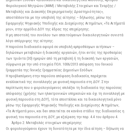
Φορολογικού Μητρώου (ΑΦΜ) / Μεταβολής Στοιχείων και Έναρξης /
Μεταβολής και Διακοπής Επιχειρηματικής Δραστηριότητας»,
αποστέλλονται με την υποβολή της αίτησης – δήλωσης, μέσω της
Εφαρμογής Ψηφιακής Υποδοχής και Διαχείρισης Αιτημάτων, «Τα Αιτήματά
μου», στην αρμόδια ΔΟΥ της έδρας της επιχείρησης.
Η μη αποστολή του συνόλου των απαιτούμενων δικαιολογητικών συνιστά
λόγο απόρριψης της αίτησης.
Η παρούσα διαδικασία αφορά σε υποβολή εμπροθέσμων αιτήσεων –
δηλώσεων μεταβολών ή διακοπής εργασιών, ήτοι εντός της προθεσμίας
των τριάντα (30) ημερών από τη μεταβολή ή τη διακοπή των εργασιών,
σύμφωνα με την υπό στοιχεία ΠΟΛ. 1006/2013 απόφαση του Γενικού
Γραμματέα της Γενικής Γραμματείας Δημοσίων Εσόδων.
Η προβλεπόμενη στην παρούσα απόφαση διαδικασία, παρέχεται
εναλλακτικά της συναλλαγής με φυσική παρουσία στη ΔΟΥ. Στην
περίπτωση που ο φορολογούμενος επιλέξει τη διαδικασία της παρούσας
απόφασης (χρήσης των ηλεκτρονικών υπηρεσιών και όχι τη συναλλαγή με
φυσική παρουσία στη ΔΟΥ), τότε αποστέλλει και τα δικαιολογητικά μόνο
μέσω της Εφαρμογής Ψηφιακής Υποδοχής και Διαχείρισης Αιτημάτων,
«Τα Αιτήματά μου», και δεν απαιτείται σε κανένα στάδιο της διαδικασίας η
φυσική του παρουσία στη ΔΟΥ, με εξαίρεση την παρ. 4.4 του άρθρου 4.
Άρθρο 2: Μεταβολές στοιχείων επιχείρησης
Οι φορολογούμενοι έχουν τη δυνατότητα με την ίδια αίτηση – δήλωση να