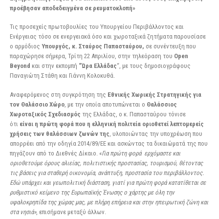
προέβησαν αποδεδειγμένα σε ρευματοκλοπή»
Τις προσεχείς πρωτοβουλίες του Υπουργείου Περιβάλλοντος και
Ενέργειας τόσο σε ενεργειακά όσο και χωροταξικά ζητήματα παρουσίασε
ο αρμόδιος
Υπουργός, κ. Σταύρος Παπασταύρου,
σε συνέντευξη που
παραχώρησε σήμερα, Τρίτη 22 Απριλίου, στην τηλεόραση του
Open
Beyond
και στην εκπομπή
“Ώρα Ελλάδας
“, με τους δημοσιογράφους
Παναγιώτη Στάθη και Γιάννη Κολοκυθά.
Αναφερόμενος στη συγκρότηση της
Εθνικής Χωρικής Στρατηγικής για
τον Θαλάσσιο Χώρο
, με την οποία αποτυπώνεται ο
Θαλάσσιος
Χωροταξικός Σχεδιασμός
της Ελλάδας, ο κ. Παπασταύρου τόνισε
ότι
είναι η πρώτη φορά που η ελληνική πολιτεία οριοθετεί λεπτομερείς
χρήσεις των θαλάσσιων ζωνών της
, υλοποιώντας την υποχρέωση που
απορρέει από την οδηγία 2014/89/ΕΕ και ασκώντας τα δικαιώματά της που
πηγάζουν από το Διεθνές Δίκαιο. «
Για πρώτη φορά ερχόμαστε και
οριοθετούμε όρους αλιείας, πολιτιστικής προστασίας, τουρισμού, θέτοντας
τις βάσεις για σταθερή οικονομία, ανάπτυξη, προστασία του περιβάλλοντος.
Εδώ υπάρχει και γεωπολιτική διάσταση, γιατί για πρώτη φορά κατατίθεται σε
ρυθμιστικό κείμενο της Ευρωπαϊκής Ένωσης ο χάρτης με όλη την
υφαλοκρηπίδα της χώρας μας, με πλήρη επήρεια και στην ηπειρωτική ζώνη και
στα νησιά»
, επισήμανε μεταξύ άλλων.