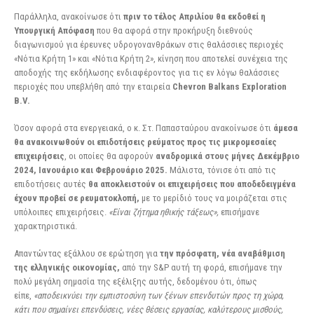
Παράλληλα, ανακοίνωσε ότι
πριν το τέλος Απριλίου θα εκδοθεί η
Υπουργική Απόφαση
που θα αφορά στην προκήρυξη διεθνούς
διαγωνισμού για έρευνες υδρογονανθράκων στις θαλάσσιες περιοχές
«Νότια Κρήτη 1» και «Νότια Κρήτη 2», κίνηση που αποτελεί συνέχεια της
αποδοχής της εκδήλωσης ενδιαφέροντος για τις εν λόγω θαλάσσιες
περιοχές που υπεβλήθη από την εταιρεία
Chevron Balkans Exploration
B.V.
Όσον αφορά στα ενεργειακά, ο κ. Στ. Παπασταύρου ανακοίνωσε ότι
άμεσα
θα ανακοινωθούν οι επιδοτήσεις ρεύματος προς τις μικρομεσαίες
επιχειρήσεις
, οι οποίες θα αφορούν
αναδρομικά στους μήνες Δεκέμβριο
2024, Ιανουάριο και Φεβρουάριο 2025.
Μάλιστα, τόνισε ότι από τις
επιδοτήσεις αυτές
θα αποκλειστούν οι επιχειρήσεις που αποδεδειγμένα
έχουν προβεί σε ρευματοκλοπή,
με το μερίδιό τους να μοιράζεται στις
υπόλοιπες επιχειρήσεις.
«Είναι ζήτημα ηθικής τάξεως»,
επισήμανε
χαρακτηριστικά.
Απαντώντας εξάλλου σε ερώτηση για
την πρόσφατη, νέα αναβάθμιση
της ελληνικής οικονομίας,
από την S&P αυτή τη φορά, επισήμανε την
πολύ μεγάλη σημασία της εξέλιξης αυτής, δεδομένου ότι, όπως
είπε,
«αποδεικνύει την εμπιστοσύνη των ξένων επενδυτών προς τη χώρα,
κάτι που σημαίνει επενδύσεις, νέες θέσεις εργασίας, καλύτερους μισθούς,