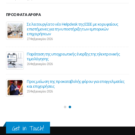
ΠΡΌΣΦΑΤΑ ΆΡΘΡΑ
ης
Σε λειτουργία το νέο Helpdesk της ΕΣΕΕ με κορυφαίους
επιστήμονες για την υποστήριξη των εμπορικών
επιχειρήσεων
27 Φεβρουαρίου 2026
Παράταση της υποχρεωτικής έναρξης της ηλεκτρονικής
τιμολόγησης
26 Φεβρουαρίου 2026
ς 2
Προς μείωση της προκαταβολής φόρου για επαγγελματίες
και επιχειρήσεις
25 Φεβρουαρίου 2026
Get in Touch!