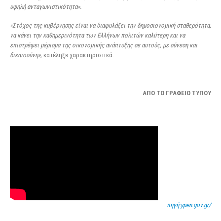
υψηλή ανταγωνιστικότητα».
«Στόχος της κυβέρνησης είναι να διαφυλάξει την δημοσιονομική σταθερότητα,
να κάνει την καθημερινότητα των Ελλήνων πολιτών καλύτερη και να
επιστρέψει μέρισμα της οικονομικής ανάπτυξης σε αυτούς, με σύνεση και
δικαιοσύνη»,
κατέληξε χαρακτηριστικά.
ΑΠΟ ΤΟ ΓΡΑΦΕΙΟ ΤΥΠΟΥ
πηγή:ypen.gov.gr/