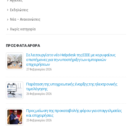
Αγγελίες
Εκδηλώσεις
Νέα – Ανακοινώσεις
Χωρίς κατηγορία
ΠΡΌΣΦΑΤΑ ΆΡΘΡΑ
ης
Σε λειτουργία το νέο Helpdesk της ΕΣΕΕ με κορυφαίους
επιστήμονες για την υποστήριξη των εμπορικών
επιχειρήσεων
27 Φεβρουαρίου 2026
Παράταση της υποχρεωτικής έναρξης της ηλεκτρονικής
τιμολόγησης
26 Φεβρουαρίου 2026
ς 2
Προς μείωση της προκαταβολής φόρου για επαγγελματίες
και επιχειρήσεις
25 Φεβρουαρίου 2026