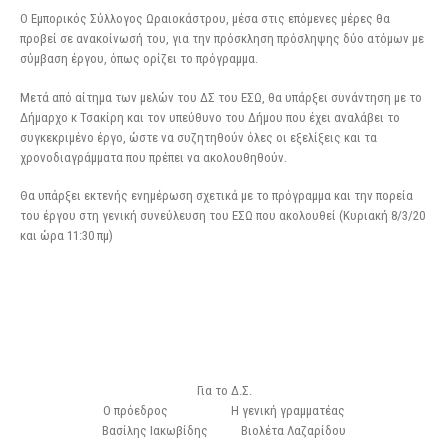
Ο Εμπορικός Σύλλογος Ωραιοκάστρου, μέσα στις επόμενες μέρες θα
προβεί σε ανακοίνωσή του, για την πρόσκληση πρόσληψης δύο ατόμων με
σύμβαση έργου, όπως ορίζει το πρόγραμμα.
Μετά από αίτημα των μελών του ΔΣ του ΕΣΩ, θα υπάρξει συνάντηση με το
Δήμαρχο κ Τσακίρη και τον υπεύθυνο του Δήμου που έχει αναλάβει το
συγκεκριμένο έργο, ώστε να συζητηθούν όλες οι εξελίξεις και τα
χρονοδιαγράμματα που πρέπει να ακολουθηθούν.
Θα υπάρξει εκτενής ενημέρωση σχετικά με το πρόγραμμα και την πορεία
του έργου στη γενική συνεύλευση του ΕΣΩ που ακολουθεί (Κυριακή 8/3/20
και ώρα 11:30 πμ)
Για το Δ.Σ.
Ο πρόεδρος Η γενική γραμματέας
Βασίλης Ιακωβίδης Βιολέτα Λαζαρίδου