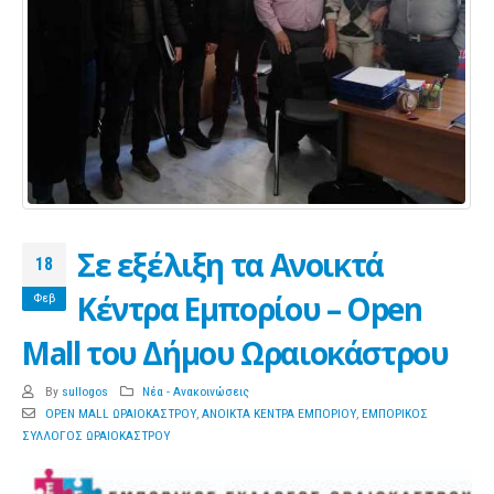
Σε εξέλιξη τα Ανοικτά
18
Κέντρα Εμπορίου – Open
Φεβ
Mall του Δήμου Ωραιοκάστρου
By
sullogos
Νέα - Ανακοινώσεις
OPEN MALL ΩΡΑΙΟΚΑΣΤΡΟΥ
,
ΑΝΟΙΚΤΑ ΚΕΝΤΡΑ ΕΜΠΟΡΙΟΥ
,
ΕΜΠΟΡΙΚΟΣ
ΣΥΛΛΟΓΟΣ ΩΡΑΙΟΚΑΣΤΡΟΥ