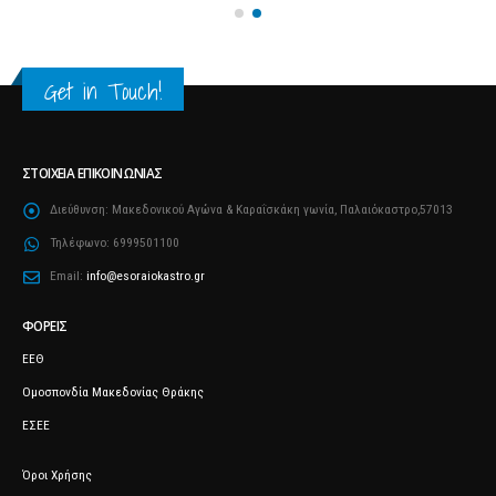
Get in Touch!
ΣΤΟΙΧΕΊΑ ΕΠΙΚΟΙΝΩΝΊΑΣ
Διεύθυνση:
Μακεδονικού Αγώνα & Καραΐσκάκη γωνία, Παλαιόκαστρο,57013
Τηλέφωνο:
6999501100
Email:
info@esoraiokastro.gr
ΦΟΡΕΊΣ
ΕΕΘ
Ομοσπονδία Μακεδονίας Θράκης
ΕΣΕΕ
Όροι Χρήσης