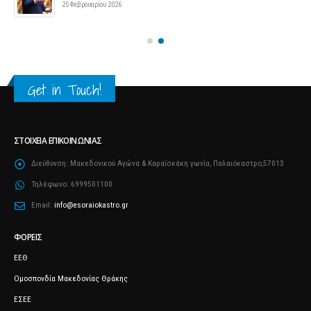
25 Φεβρουαρίου 2026
Get in Touch!
ΣΤΟΙΧΕΊΑ ΕΠΙΚΟΙΝΩΝΊΑΣ
Διεύθυνση:
Μακεδονικού Αγώνα & Καραΐσκάκη γωνία, Παλαιόκαστρο,57013
Τηλέφωνο:
6999501100
Email:
info@esoraiokastro.gr
ΦΟΡΕΊΣ
ΕΕΘ
Ομοσπονδία Μακεδονίας Θράκης
ΕΣΕΕ