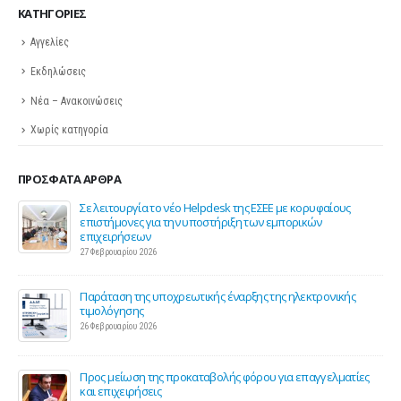
KΑΤΗΓΟΡΊΕΣ
Αγγελίες
Εκδηλώσεις
Νέα – Ανακοινώσεις
Χωρίς κατηγορία
ΠΡΌΣΦΑΤΑ ΆΡΘΡΑ
ης
Σε λειτουργία το νέο Helpdesk της ΕΣΕΕ με κορυφαίους
επιστήμονες για την υποστήριξη των εμπορικών
επιχειρήσεων
27 Φεβρουαρίου 2026
Παράταση της υποχρεωτικής έναρξης της ηλεκτρονικής
τιμολόγησης
26 Φεβρουαρίου 2026
ς 2
Προς μείωση της προκαταβολής φόρου για επαγγελματίες
και επιχειρήσεις