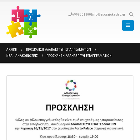
6999501100
|
info@esoraiokastro.gr
ΑΡΧΙΚΉ
ΠΡΌΣΚΛΗΣΗ ΑΛΛΗΛΕΓΓΎΗ ΕΠΑΓΓΕΛΜΑΤΙΏΝ
ΝΈΑ - ΑΝΑΚΟΙΝΏΣΕΙΣ
ΠΡΌΣΚΛΗΣΗ ΑΛΛΗΛΕΓΓΎΗ ΕΠΑΓΓΕΛΜΑΤΙΏΝ