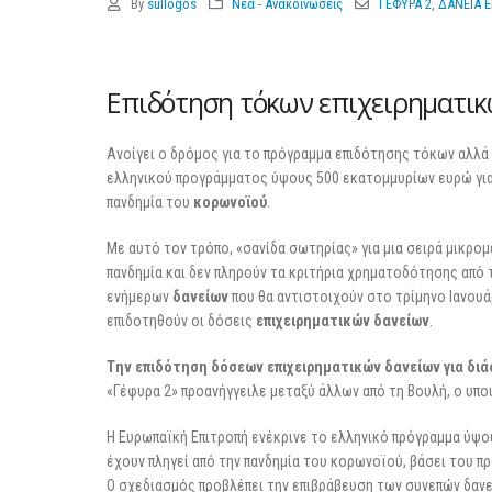
By
sullogos
Νέα - Ανακοινώσεις
ΓΕΦΥΡΑ 2
,
ΔΑΝΕΙΑ 
Επιδότηση τόκων επιχειρηματικ
Ανοίγει ο δρόμος για το πρόγραμμα επιδότησης τόκων αλλά
ελληνικού προγράμματος ύψους 500 εκατομμυρίων ευρώ για
πανδημία του
κορωνοϊού
.
Με αυτό τον τρόπο, «σανίδα σωτηρίας» για μια σειρά μικρομ
πανδημία και δεν πληρούν τα κριτήρια χρηματοδότησης από 
ενήμερων
δανείων
που θα αντιστοιχούν στο τρίμηνο Ιανουά
επιδοτηθούν οι δόσεις
επιχειρηματικών δανείων
.
Tην επιδότηση δόσεων επιχειρηματικών δανείων για διά
«Γέφυρα 2» προανήγγειλε μεταξύ άλλων από τη Βουλή, ο υπ
Η Ευρωπαϊκή Επιτροπή ενέκρινε το ελληνικό πρόγραμμα ύψου
έχουν πληγεί από την πανδημία του κορωνοϊού, βάσει του πρ
Ο σχεδιασμός προβλέπει την επιβράβευση των συνεπών δαν