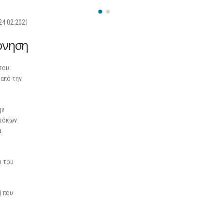
25 Φεβρουαρίου 2026
24.02.2021
ρνηση
 του
 από την
ην
 τόκων
α
ω του
) που