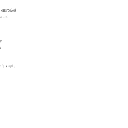
ο αποτελεί
α από
ν
ν
κή, χωρίς