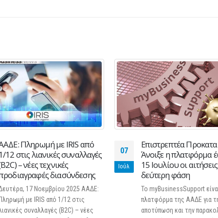
Επιστρεπτέα Προκαταβολή:
ΕΤΗΣΙΑ ΓΕΝΙΚΗ ΣΥΝΕ
19
Άνοιξε η πλατφόρμα έως τις
Ε.Σ.Ω. 2024 – Β’ ΠΡ
15 Ιουλίου οι αιτήσεις για την
Φεβ
Ωραιόκαστρο, 19.2.2024 Θέ
δεύτερη φάση
Ετήσια γενική συνέλευση 
Το myBusinessSupport είναι η
Συλλόγου Ωραιοκάστρου 202
πλατφόρμα της ΑΑΔΕ για την
Πρόσκληση Ο πρόεδρος Ια
αποτύπωση και την παρακολούθηση
Βασίλης και τα μέλη του...