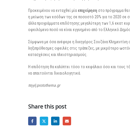
Προκειμένου να ενταχθεί μία
επιχείρηση
στο πρόγραμμα θα π
η μείωση των εσόδων της σε ποσοστό 20% για το 2020 σε σχ
άλλα προγράμματα επιδότησης μεγαλύτερη των 1,6 εκατ ευρ
οφειλόμενο ποσό να είναι εγγυημένο από το Ελληνικό Δημόσ
Σύμφωνα με όσα ανέφερε η δικηγόρος Σουζάνα Κλημεντίνη 
ληξιπρόθεσμες οφειλές στις τράπεζες, με μικρότερο ωστόσ
κατασχέσεις και πλειστηριασμούς.
Η επιδότηση θα καλύπτει τόσο το κεφάλαιο όσο και τους τόκ
να απαιτούνται δικαιολογητικά.
πηγή:protothema.gr
Share this post