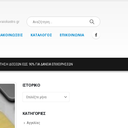
raiokastro.gr
ΝΑΚΟΙΝΏΣΕΙΣ
ΚΑΤΆΛΟΓΟΣ
ΕΠΙΚΟΙΝΩΝΊΑ
ΌΤΗΣΗ ΔΌΣΕΩΝ ΈΩΣ 90% ΓΙΑ ΔΆΝΕΙΑ ΕΠΙΧΕΙΡΉΣΕΩΝ
ΙΣΤΟΡΙΚΌ
Ιστορικό
KΑΤΗΓΟΡΊΕΣ
Αγγελίες