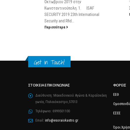
τεχνικές προδιαγραφές διασύνδεσης
 ISAF
Σε εφαρμογή τίθεται από...
rnational
Περισσότερα
Get in Touch!
ΣΤΟΙΧΕΊΑ ΕΠΙΚΟΙΝΩΝΊΑΣ
ΦΟΡΕΊΣ
ΕΕΘ
Διεύθυνση:
Μακεδονικού Αγώνα & Καραΐσκάκη
γωνία, Παλαιόκαστρο,57013
Ομοσπονδί
Τηλέφωνο:
6999501100
ΕΣΕΕ
Email:
info@esoraiokastro.gr
Όροι Χρήσ
Πολιτική 