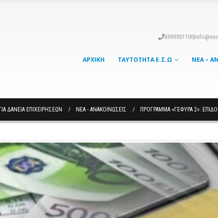
6999501100
|
info@eso
ΑΡΧΙΚΉ
ΤΑΥΤΌΤΗΤΑ Ε.Σ.Ω
ΝΈΑ – Α
ΙΑ ΔΆΝΕΙΑ ΕΠΙΧΕΙΡΉΣΕΩΝ
ΝΈΑ - ΑΝΑΚΟΙΝΏΣΕΙΣ
ΠΡΌΓΡΑΜΜΑ «ΓΈΦΥΡΑ 2»: ΕΠΙΔ