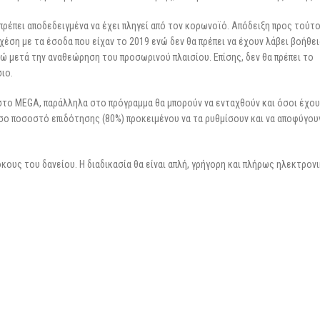
ρέπει αποδεδειγμένα να έχει πληγεί από τον κορωνοϊό. Απόδειξη προς τούτ
έση με τα έσοδα που είχαν το 2019 ενώ δεν θα πρέπει να έχουν λάβει βοήθει
ώ μετά την αναθεώρηση του προσωρινού πλαισίου. Επίσης, δεν θα πρέπει το
ιο.
στο MEGA, παράλληλα στο πρόγραμμα θα μπορούν να ενταχθούν και όσοι έχου
ο ποσοστό επιδότησης (80%) προκειμένου να τα ρυθμίσουν και να αποφύγου
ους του δανείου. Η διαδικασία θα είναι απλή, γρήγορη και πλήρως ηλεκτρονι