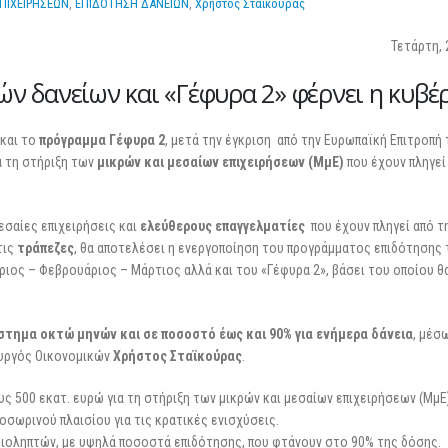
ΕΠΙΧΕΙΡΗΣΕΩΝ
,
ΕΠΙΔΟΤΗΣΗ ΔΑΝΕΙΩΝ
,
Χρήστος Σταϊκούρας
25 Φεβρουαρίου 2026
Τετάρτη, 
ών δανείων και «Γέφυρα 2» φέρνει η κυβέ
 και το
πρόγραμμα Γέφυρα 2
, μετά την έγκριση από την Ευρωπαϊκή Επιτροπή
 τη στήριξη των
μικρών και μεσαίων επιχειρήσεων (ΜμΕ)
που έχουν πληγεί
εσαίες επιχειρήσεις και
ελεύθερους επαγγελματίες
που έχουν πληγεί από τ
τις
τράπεζες
, θα αποτελέσει η ενεργοποίηση του προγράμματος επιδότησης
ριος – Φεβρουάριος – Μάρτιος αλλά και του «Γέφυρα 2», βάσει του οποίου θ
στημα οκτώ μηνών και σε ποσοστό έως και 90% για ενήμερα δάνεια
, μέσ
ουργός Οικονομικών
Χρήστος Σταϊκούρας
.
ς 500 εκατ. ευρώ για τη στήριξη των μικρών και μεσαίων επιχειρήσεων (ΜμΕ
οσωρινού πλαισίου για τις κρατικές ενισχύσεις.
ειοληπτών, με υψηλά ποσοστά επιδότησης, που φτάνουν στο 90% της δόσης.