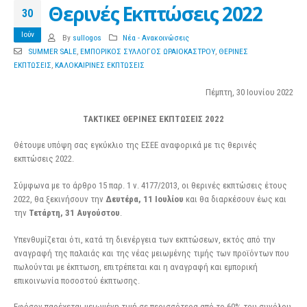
Θερινές Εκπτώσεις 2022
30
Ιούν
By
sullogos
Νέα - Ανακοινώσεις
SUMMER SALE
,
ΕΜΠΟΡΙΚΟΣ ΣΥΛΛΟΓΟΣ ΩΡΑΙΟΚΑΣΤΡΟΥ
,
ΘΕΡΙΝΕΣ
ΕΚΠΤΩΣΕΙΣ
,
ΚΑΛΟΚΑΙΡΙΝΕΣ ΕΚΠΤΩΣΕΙΣ
Πέμπτη, 30 Ιουνίου 2022
ΤΑΚΤΙΚΕΣ ΘΕΡΙΝΕΣ ΕΚΠΤΩΣΕΙΣ 2022
Θέτουμε υπόψη σας εγκύκλιο της ΕΣΕΕ αναφορικά με τις θερινές
εκπτώσεις 2022.
Σύμφωνα με το άρθρο 15 παρ. 1 ν. 4177/2013, οι θερινές εκπτώσεις έτους
2022, θα ξεκινήσουν την
Δευτέρα, 11 Ιουλίου
και θα διαρκέσουν έως και
την
Τετάρτη, 31 Αυγούστου
.
Υπενθυμίζεται ότι, κατά τη διενέργεια των εκπτώσεων, εκτός από την
αναγραφή της παλαιάς και της νέας μειωμένης τιμής των προϊόντων που
πωλούνται με έκπτωση, επιτρέπεται και η αναγραφή και εμπορική
επικοινωνία ποσοστού έκπτωσης.
Εφόσον παρέχεται μειωμένη τιμή σε περισσότερα από το 60% του συνόλου