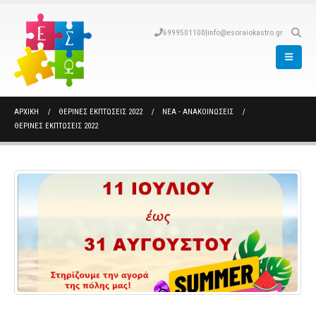
6999501100
|
info@esoraiokastro.gr
ΑΡΧΙΚΉ
ΘΕΡΙΝΈΣ ΕΚΠΤΏΣΕΙΣ 2022
ΝΈΑ - ΑΝΑΚΟΙΝΏΣΕΙΣ
ΘΕΡΙΝΈΣ ΕΚΠΤΏΣΕΙΣ 2022