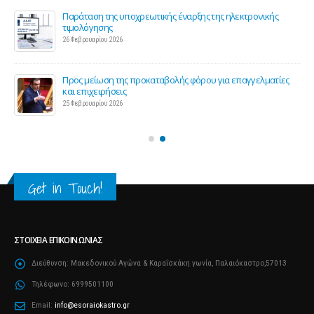
Παράταση της υποχρεωτικής έναρξης της ηλεκτρονικής
τιμολόγησης
26 Φεβρουαρίου 2026
ς 2
Προς μείωση της προκαταβολής φόρου για επαγγελματίες
και επιχειρήσεις
25 Φεβρουαρίου 2026
Get in Touch!
ΣΤΟΙΧΕΊΑ ΕΠΙΚΟΙΝΩΝΊΑΣ
Διεύθυνση:
Μακεδονικού Αγώνα & Καραΐσκάκη γωνία, Παλαιόκαστρο,57013
Τηλέφωνο:
6999501100
Email:
info@esoraiokastro.gr