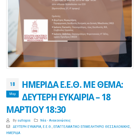
ΗΜΕΡΙΔΑ Ε.Ε.Θ. ΜΕ ΘΕΜΑ:
18
ΔΕΥΤΕΡΗ ΕΥΚΑΙΡΙΑ – 18
Μαρ
ΜΑΡΤΙΟΥ 18:30
By
sullogos
Νέα - Ανακοινώσεις
ΔΕΥΤΕΡΗ ΕΥΚΑΙΡΙΑ
,
Ε.Ε.Θ.
,
ΕΠΑΓΓΕΛΜΑΤΙΚΟ ΕΠΙΜΕΛΗΤΗΡΙΟ ΘΕΣΣΑΛΟΝΙΚΗΣ
,
ΗΜΕΡΙΔΑ