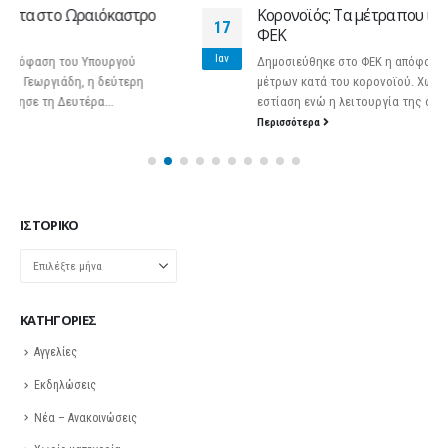
Κορονοϊός: Τα μέτρα που ισχύουν από σήμερα – Το
17
ΦΕΚ
Ιαν
Δημοσιεύθηκε στο ΦΕΚ η απόφαση για την παράταση των
μέτρων κατά του κορονοϊού. Χωρίς μουσική παραμένει η
εστίαση ενώ η λειτουργία της αγοράς...
Περισσότερα
ΙΣΤΟΡΙΚΌ
Ιστορικό
KΑΤΗΓΟΡΊΕΣ
Αγγελίες
Εκδηλώσεις
Νέα – Ανακοινώσεις