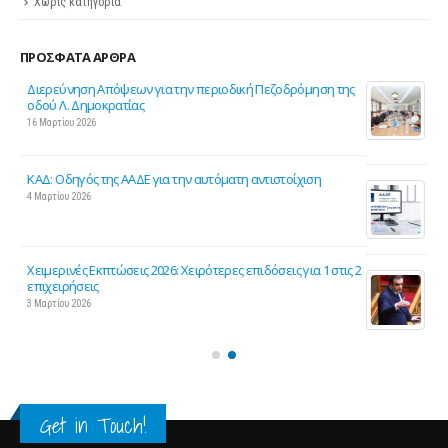
Χωρίς κατηγορία
ΠΡΌΣΦΑΤΑ ΆΡΘΡΑ
ης
Σε λειτουργία το νέο Helpdesk της ΕΣΕΕ με κορυφαίους
επιστήμονες για την υποστήριξη των εμπορικών
επιχειρήσεων
27 Φεβρουαρίου 2026
Παράταση της υποχρεωτικής έναρξης της ηλεκτρονικής
τιμολόγησης
26 Φεβρουαρίου 2026
ς 2
Προς μείωση της προκαταβολής φόρου για επαγγελματίες
και επιχειρήσεις
25 Φεβρουαρίου 2026
Get in Touch!