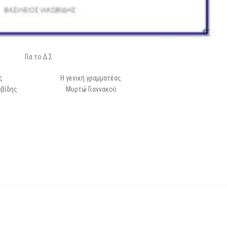
Για το Δ.Σ.
ρος Η γενική γραμματέας
Ιακωβίδης Μυρτώ Γιαννακού