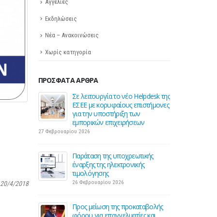
Αγγελίες
Εκδηλώσεις
Νέα – Ανακοινώσεις
Χωρίς κατηγορία
ΠΡΌΣΦΑΤΑ ΆΡΘΡΑ
 για την
Σε λειτουργία το νέο Helpdesk της
Διε
ηση της
ΕΣΕΕ με κορυφαίους επιστήμονες
περ
ς
για την υποστήριξη των
οδού
εμπορικών επιχειρήσεων
16 Μ
27 Φεβρουαρίου 2026
Ε για την
ΚΑΔ:
ση
Παράταση της υποχρεωτικής
αυτό
έναρξης της ηλεκτρονικής
4 Μα
τιμολόγησης
26 Φεβρουαρίου 2026
 20/4/2018
 2026:
Χειμ
για 1 στις 2
Χειρ
Προς μείωση της προκαταβολής
επιχ
φόρου για επαγγελματίες και