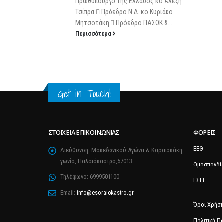
Πρωθυπουργό της Ελλάδος κο Αλέξη
Τσίπρα  Πρόεδρο Ν.Δ. κο Κυριάκο
Μητσοτάκη  Πρόεδρο ΠΑΣΟΚ &...
Περισσότερα
Get in Touch!
ΣΤΟΙΧΕΊΑ ΕΠΙΚΟΙΝΩΝΊΑΣ
ΦΟΡΕΊΣ
ΕΕΘ
Διεύθυνση:
Μακεδονικού Αγώνα & Καραΐσκάκη
γωνία, Παλαιόκαστρο,57013
Ομοσπονδί
Τηλέφωνο:
6999501100
ΕΣΕΕ
Email:
info@esoraiokastro.gr
Όροι Χρήσ
Πολιτική 