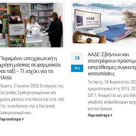
ΑΑΔΕ: Σβήνουν και
Παραμένει υποχρεωτική η
18
επιστρέφουν πρόστιμ
χρήση μάσκας σε φαρμακεία
εκπρόθεσμες συγκεντ
Αυγ
και ταξί – Τί ισχύει για τα
καταστάσεις
πλοία
Τετάρτη, 18 Αυγούστου 202
Πέμπτη, 2 Ιουνίου 2022 Εισήγηση της
ημερολογιακά έτη 2015, 20
Επιτροπής Εμπειρογνωμόνων για
2017, θεωρείται ως μία δή
χρήση μάσκας στα πλοία και στα ταξί
υποβολή εκπρόθεσμων αρχ
Στη συνεδρίαση της η Επιτροπή
καταστάσεων...
Εμπειρογνωμόνων...
Περισσότερα
Περισσότερα