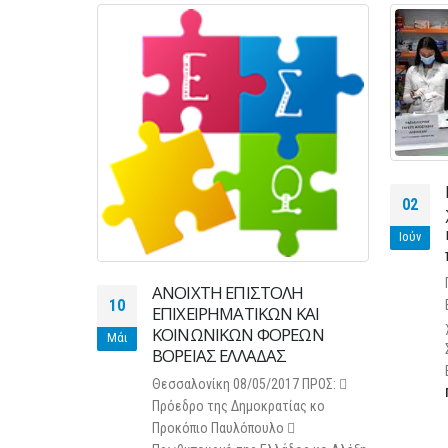
σκευή 27
02
Ιούν
9 Δελτίο
κες
ΑΝΟΙΧΤΗ ΕΠΙΣΤΟΛΗ
ή 27
10
ΕΠΙΧΕΙΡΗΜΑΤΙΚΩΝ ΚΑΙ
νέχεια των
ΚΟΙΝΩΝΙΚΩΝ ΦΟΡΕΩΝ
ν για την
Μάι
ΒΟΡΕΙΑΣ ΕΛΛΑΔΑΣ
οδο 2019,
Θεσσαλονίκη 08/05/2017 ΠΡΟΣ: 
Πρόεδρο της Δημοκρατίας κο
Προκόπιο Παυλόπουλο 