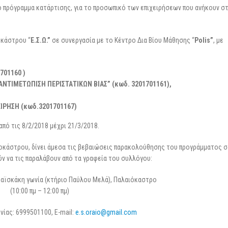
3 Μαρτίου 2026
επιχειρήσεις
 πρόγραμμα κατάρτισης, για το προσωπικό των επιχειρήσεων που ανήκουν σ
25 Φεβρουαρίου 2026
οκάστρου “
Ε.Σ.Ω.”
σε συνεργασία με το Κέντρο Δια Βίου Μάθησης “
Polis
”
, με
701160 )
ΑΝΤΙΜΕΤΩΠΙΣΗ ΠΕΡΙΣΤΑΤΙΚΩΝ ΒΙΑΣ” (κωδ.
3201701161),
ΙΡΗΣΗ (κωδ.3201701167)
πό τις 8/2/2018 μέχρι 21/3/2018.
οκάστρου, δίνει άμεσα τις βεβαιώσεις παρακολούθησης του προγράμματος 
ν να τις παραλάβουν από τα γραφεία του συλλόγου:
αϊσκάκη γωνία (κτήριο Παύλου Μελά), Παλαιόκαστρο
(10:00 πμ – 12:00 πμ)
ίας: 6999501100, E-mail:
e.s.oraio@gmail.com