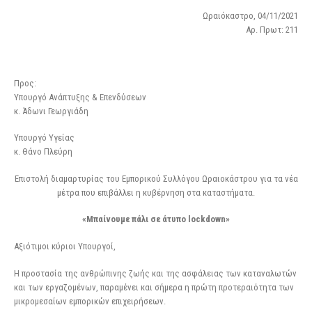
Ωραιόκαστρο, 04/11/2021
Αρ. Πρωτ: 211
Προς:
Υπουργό Ανάπτυξης & Επενδύσεων
κ. Άδωνι Γεωργιάδη
Υπουργό Υγείας
κ. Θάνο Πλεύρη
Επιστολή διαμαρτυρίας του Εμπορικού Συλλόγου Ωραιοκάστρου για τα νέα
μέτρα που επιβάλλει η κυβέρνηση στα καταστήματα.
«Μπαίνουμε πάλι σε άτυπο
lockdown
»
Αξιότιμοι κύριοι Υπουργοί,
Η προστασία της ανθρώπινης ζωής και της ασφάλειας των καταναλωτών
και των εργαζομένων, παραμένει και σήμερα η πρώτη προτεραιότητα των
μικρομεσαίων εμπορικών επιχειρήσεων.