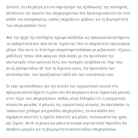
Ωστόσο, τα νέα μέτρα για τον περιορισμό της εξάπλωσης της πανδημίας
επιτείνουν την αγωνία των επιχειρηματιών που δραστηριοποιούνται στον
κλάδο του λιανεμπορίου, καθώς εκφράζουν φόβους για τη βιωσιμότητα
των επιχειρήσεών τους.
Από την αρχή της πανδημίας έχουμε αποδείξει ως εμπορικά καταστήματα,
τη σοβαρότητα που απαιτείται τηρώντας όλα τα απαραίτητα υγειονομικά
μέτρα. Όλο αυτό το διάστημα υπομείναμε lockdown με μηδενικούς τζίρους,
μεθόδους τύπου click away και click inside, με την προσδοκία της
επιστροφής στην κανονικότητα, που συνεχώς αναβάλλεται. Παρ’ όλα
αυτά, βάλαμε πάνω απ’ όλα τη δημόσια υγεία, την προστασία των
καταναλωτών, των εργαζομένων αλλά και των οικογενειών μας.
Οι νέες προϋποθέσεις για την είσοδο του αγοραστικού κοινού στα
εμπορικά καταστήματα το μόνο που θα επιφέρουν είναι σημαντική μείωση
στον τζίρο των επιχειρήσεων, καθώς είναι δεδομένο ότι η αγοραστική
κίνηση θα μειωθεί. Η μείωση της αγοραστικής κίνησης, θα αποτελέσει το
τελειωτικό χτύπημα για χιλιάδες επιχειρήσεις, σε ένα κλάδο που
παρέμεινε κλειστός ή σχεδόν κλειστός για μήνες, συσσωρεύοντας χρέη
και ζημιές. Αυτά τα μέτρα και μάλιστα ενόψει εορταστικής περιόδου θα
αποβούν μοιραία για τη βιωσιμότητα εκατοντάδων επιχειρήσεων.