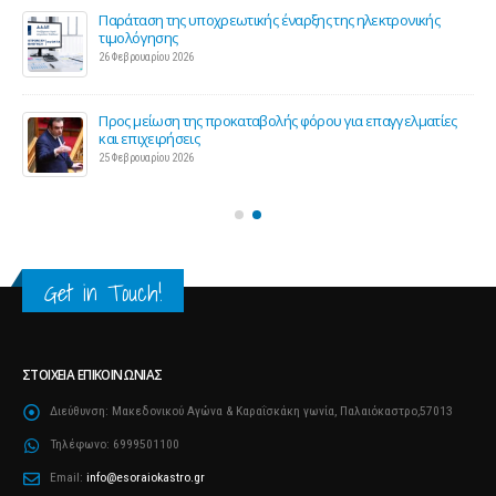
Παράταση της υποχρεωτικής έναρξης της ηλεκτρονικής
τιμολόγησης
26 Φεβρουαρίου 2026
ς 2
Προς μείωση της προκαταβολής φόρου για επαγγελματίες
και επιχειρήσεις
25 Φεβρουαρίου 2026
Get in Touch!
ΣΤΟΙΧΕΊΑ ΕΠΙΚΟΙΝΩΝΊΑΣ
Διεύθυνση:
Μακεδονικού Αγώνα & Καραΐσκάκη γωνία, Παλαιόκαστρο,57013
Τηλέφωνο:
6999501100
Email:
info@esoraiokastro.gr