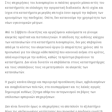
Στις επιχειρήσεις του λιανεμπορίου οι πελάτες φορούν μάσκα εντός του
καταστήματός σε ολόκληρη την αγοραστική διαδικασία. Αυτό ισχύει και
ίσχυε στα καταστήματα με μεγάλη επιτυχία όσον αφορά την έκβαση των
κρουσμάτων της πανδημίας. Οπότε, δεν κατανοούμε την χρησιμότητα των
νέων υγειονομικών μέτρων.
Από το Σάββατο ιδιοκτήτες και εργαζόμενοι καλούμαστε να γίνουμε
ελεγκτές rapid test και πιστοποιητικών. Η απόδοση της ευθύνης ελέγχου
των καταναλωτών στα καταστήματα λιανεμπορίου, δεν μας επιβαρύνει
απλά με το κόστος του ελεγκτικού έργου (ο απαραίτητος χρόνος από το
προσωπικό για τον έλεγχο κάθε πελάτη) που κανονικά ανήκει στο κράτος,
αλλά κυριότερα με την ευθύνη, καθώς τα πρόστιμα βαραίνουν τα
καταστήματα. Δεν είναι δυνατόν να επιβάλλεται στους καταστηματάρχες
και τους υπαλλήλους τους να μετατραπούν σε ελεγκτές των
καταναλωτών.
Η χωρίς κανένα έλεγχο και περιορισμό προσέλευση όλων, εμβολιασμένων
και ανεμβολίαστων πολιτών, στα σουπερμάρκετ και τις λαϊκές αγορές
δημιουργεί ευθέως ζήτημα αθέμιτου ανταγωνισμού σε βάρος των
υπόλοιπων εμπορικών επιχειρήσεων.
Δεν είναι δυνατόν όμως οι επιχειρήσεις να αποτελούν το εξιλαστήριο
θύμα της επιδεινωμένης κατάστασης που προκαλεί η πανδημία covid-19.