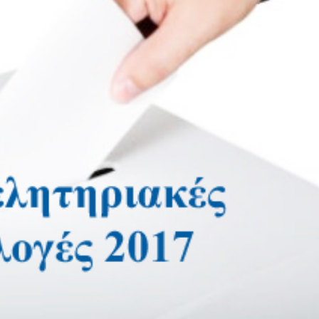
Σε λειτουργία το νέο Helpdesk της
Διερεύνηση Απόψεων
ΕΣΕΕ με κορυφαίους επιστήμονες
περιοδική Πεζοδρόμ
για την υποστήριξη των
οδού Λ. Δημοκρατία
εμπορικών επιχειρήσεων
16 Μαρτίου 2026
Φεβρουαρίου 2026
ΚΑΔ: Οδηγός της ΑΑΔ
Παράταση της υποχρεωτικής
αυτόματη αντιστοίχι
έναρξης της ηλεκτρονικής
4 Μαρτίου 2026
τιμολόγησης
26 Φεβρουαρίου 2026
Χειμερινές Εκπτώσεις
Χειρότερες επιδόσεις 
Προς μείωση της προκαταβολής
επιχειρήσεις
φόρου για επαγγελματίες και
3 Μαρτίου 2026
επιχειρήσεις