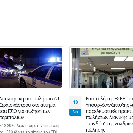
Απαντητική επιστολή του ΑΤ
Επιστολή της ΕΣΕΕ στ
10
Ωραιοκάστρου στο αίτημα
Υπουργό Ανάπτυξης γ
του ΕΣΩ για αύξηση των
παρελκυστικές πρακτι
Δεκ
περιπολιών
πωλήσεων λιανικής με
“μανδύα” της χονδρικ
7.12.2020 Απάντηση στην επιστολή
πώλησης
του ΕΣΩ (δείτε το αίτημα του ΕΣΩ