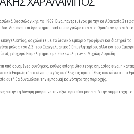
ΛΑΚΗΣ ΧΑΡΑΛΑΜΠΟΣ
ασιλικά Θεσσαλονίκης το 1969. Είναι παντρεμένος με την κα Αθανασία Στεφ
αιδιά. Διαμένει και δραστηριοποιείτε επαγγελματικά στο Ωραιόκαστρο από το
 επαγγελματίας, ασχολείτε με το λιανικό εμπόριο τροφίμων και διατηρεί το
ίναι μέλος του Δ.Σ. του Επαγγελματικού Επιμελητηρίου, αλλά και του Εμπορ
άταξη «Ισχυρό Επιμελητήριο» με επικεφαλή τον κ. Μιχάλη Ζορπίδη.
ται υπό ορισμένες συνθήκες, καθώς επίσης ιδιαίτερης σημασίας είναι η κατα
ατικό Επιμελητήριο είναι αρωγός σε όλες τις προσπάθεις που κάνει και ο Ε
σία αυτή θα δυναμώσει την εμπορική κοινότητα της περιοχής.
πως αυτήν τη δύναμη μπορεί να την εξωτερικεύει μέσα από την συμμετοχή το