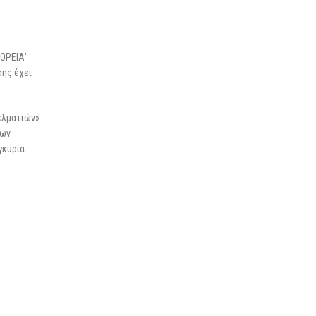
ε
ΟΡΕΙΑ’
σης έχει
ελματιών»
των
γκυρία