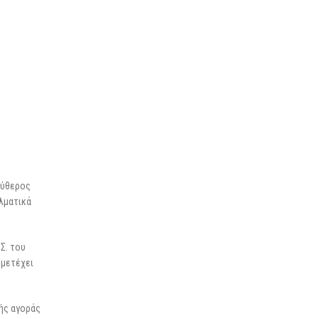
εύθερος
ελματικά
Σ. του
μμετέχει
κής αγοράς