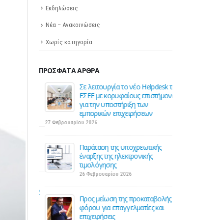
Εκδηλώσεις
Νέα – Ανακοινώσεις
Χωρίς κατηγορία
ΠΡΌΣΦΑΤΑ ΆΡΘΡΑ
 για την
Σε λειτουργία το νέο Helpdesk της
Διε
ηση της
ΕΣΕΕ με κορυφαίους επιστήμονες
περ
ς
για την υποστήριξη των
οδού
εμπορικών επιχειρήσεων
16 Μ
27 Φεβρουαρίου 2026
Ε για την
ΚΑΔ:
ση
Παράταση της υποχρεωτικής
αυτό
έναρξης της ηλεκτρονικής
4 Μα
τιμολόγησης
26 Φεβρουαρίου 2026
 2026:
Χειμ
για 1 στις 2
Χειρ
Προς μείωση της προκαταβολής
επιχ
φόρου για επαγγελματίες και
3 Μα
επιχειρήσεις