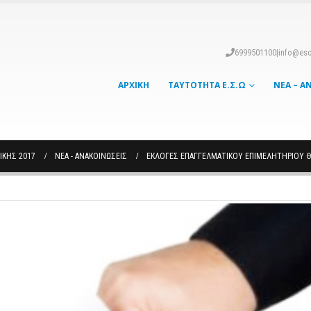
6999501100
|
info@eso
ΑΡΧΙΚΉ
ΤΑΥΤΌΤΗΤΑ Ε.Σ.Ω
ΝΈΑ – Α
ΙΚΗΣ 2017
ΝΈΑ - ΑΝΑΚΟΙΝΏΣΕΙΣ
ΕΚΛΟΓΕΣ ΕΠΑΓΓΕΛΜΑΤΙΚΟΥ ΕΠΙΜΕΛΗΤΗΡΙΟΥ 