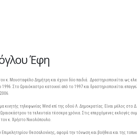
ζόγλου Έφη
 τον κ. Μουσταφέλο Δημήτρη και έχουν δύο παιδιά. Δραστηριοποιείται ως ελ
ο 1996. Στο Ωραιόκαστρο κατοικεί από το 1997 και δραστηριοποιείται επαγγ
2006.
α κινητής τηλεφωνίας Wind επί της οδού Λ. Δημοκρατίας. Είναι μέλος στο Δ.
Ωραιοκάστρου τα τελευταία τέσσερα χρόνια. Στις επερχόμενες εκλογές συ
 τον κ. Χρήστο Νικολόπουλο.
ύ Επιμελητηρίου Θεσσαλονίκης, αφορά την τόνωση και βοήθεια και της τοπι