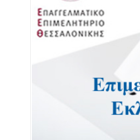
Διερεύνηση Απόψεων για την
περιοδική Πεζοδρόμηση της
οδού Λ. Δημοκρατίας
16 Μαρτίου 2026
27 
ΚΑΔ: Οδηγός της ΑΑΔΕ για την
αυτόματη αντιστοίχιση
4 Μαρτίου 2026
Χειμερινές Εκπτώσεις 2026:
Χειρότερες επιδόσεις για 1 στις 2
επιχειρήσεις
3 Μαρτίου 2026