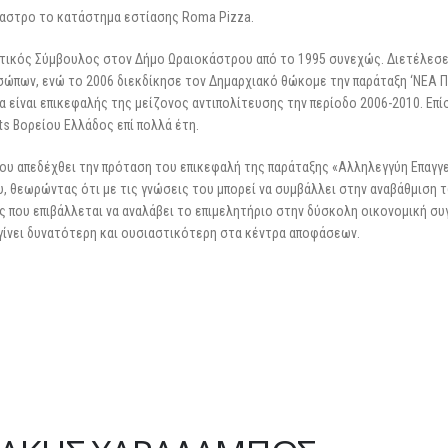
καστρο το κατάστημα εστίασης Roma Pizza.
μοτικός Σύμβουλος στον Δήμο Ωραιοκάστρου από το 1995 συνεχώς. Διετέλεσ
ώπων, ενώ το 2006 διεκδίκησε τον Δημαρχιακό θώκομε την παράταξη ‘ΝΕΑ Π
είναι επικεφαλής της μείζονος αντιπολίτευσης την περίοδο 2006-2010. Επί
s Βορείου Ελλάδος επί πολλά έτη.
ου απεδέχθει την πρόταση του επικεφαλή της παράταξης «Αλληλεγγύη Επαγγ
 θεωρώντας ότι με τις γνώσεις του μπορεί να συμβάλλει στην αναβάθμιση 
ς που επιβάλλεται να αναλάβει το επιμελητήριο στην δύσκολη οικονομική συ
 γίνει δυνατότερη και ουσιαστικότερη στα κέντρα αποφάσεων.