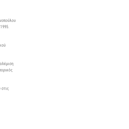
ανοπούλου
 1995.
ικού
πολέμιση
μπορικός
υ στις