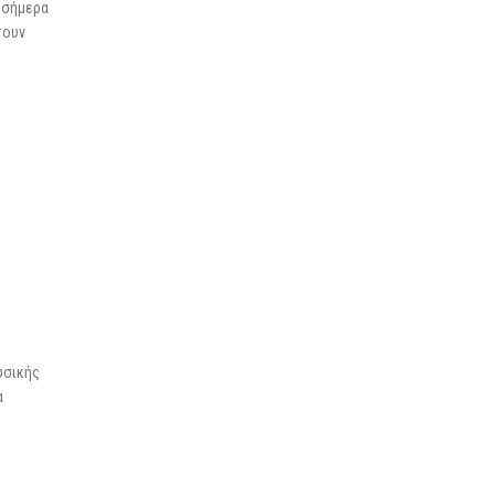
 σήμερα
τουν
υσικής
α