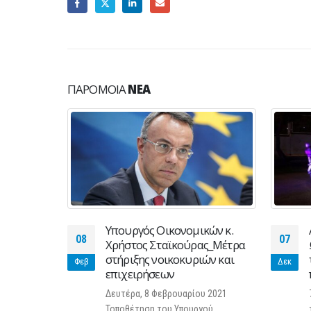
ΠΑΡΌΜΟΙΑ
ΝΈΑ
Υπουργός Οικονομικών κ.
08
07
τουργία
Χρήστος Σταϊκούρας_Μέτρα
.6 έως και
στήριξης νοικοκυριών και
Φεβ
Δεκ
επιχειρήσεων
ε η νέα κοινή
Δευτέρα, 8 Φεβρουαρίου 2021
ΓΠ.οικ.
Τοποθέτηση του Υπουργού