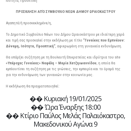
Ισότητα, Προοπτική”
ΠΡΟΣΚΛΗΣΗ ΑΠΌ ΣΥΜΒΟΥΛΙΟ ΝΕΩΝ ΔΗΜΟΥ ΩΡΑΙΟΚΑΣΤΡΟΥ
Αγαπητέ/ή προσκεκλημένε/η,
Το Δημοτικό Συμβούλιο Νέων του Δήμου Ωραιοκάστρου με ιδιαίτερη χαρά
και τιμή σας προσκαλεί στην εκδήλωση με τίτλο
“Γυναίκες που Εμπνέουν:
Δύναμη, Ισότητα, Προοπτική”
, αφιερωμένη στη γυναικεία ενδυνάμωση.
Θα υπάρξει συζήτηση με τη Βουλευτή Επικρατείας και ιδρύτρια του site
«Υπέροχες Γυναίκες»
Νεφέλη – Μαρία Χατζηιωαννίδου
, η οποία θα
εμπλουτίσει τη συζήτηση με τις γνώσεις, την εμπειρία και το όραμά της
για την ενδυνάμωση των γυναικών στην κοινωνία μας.
Η εκδήλωση θα πραγματοποιηθεί:
�� Κυριακή 19/01/2025
�� Ώρα Έναρξης 18:00
�� Κτίριο Παύλος Μελάς Παλαιόκαστρο,
Μακεδονικού Αγώνα 9