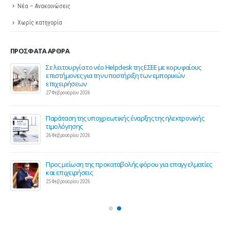
Νέα – Ανακοινώσεις
Χωρίς κατηγορία
ΠΡΌΣΦΑΤΑ ΆΡΘΡΑ
ης
Σε λειτουργία το νέο Helpdesk της ΕΣΕΕ με κορυφαίους
επιστήμονες για την υποστήριξη των εμπορικών
επιχειρήσεων
27 Φεβρουαρίου 2026
Παράταση της υποχρεωτικής έναρξης της ηλεκτρονικής
τιμολόγησης
26 Φεβρουαρίου 2026
ς 2
Προς μείωση της προκαταβολής φόρου για επαγγελματίες
και επιχειρήσεις
25 Φεβρουαρίου 2026