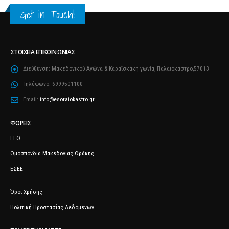
Get in Touch!
ΣΤΟΙΧΕΊΑ ΕΠΙΚΟΙΝΩΝΊΑΣ
Διεύθυνση:
Μακεδονικού Αγώνα & Καραΐσκάκη γωνία, Παλαιόκαστρο,57013
Τηλέφωνο:
6999501100
Email:
info@esoraiokastro.gr
ΦΟΡΕΊΣ
ΕΕΘ
Ομοσπονδία Μακεδονίας Θράκης
ΕΣΕΕ
Όροι Χρήσης
Πολιτική Προστασίας Δεδομένων