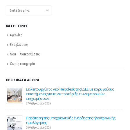
Ιστορικό
KΑΤΗΓΟΡΊΕΣ
Αγγελίες
Εκδηλώσεις
Νέα – Ανακοινώσεις
Χωρίς κατηγορία
ΠΡΌΣΦΑΤΑ ΆΡΘΡΑ
ης
Σε λειτουργία το νέο Helpdesk της ΕΣΕΕ με κορυφαίους
επιστήμονες για την υποστήριξη των εμπορικών
επιχειρήσεων
27 Φεβρουαρίου 2026
Παράταση της υποχρεωτικής έναρξης της ηλεκτρονικής
τιμολόγησης
26 Φεβρουαρίου 2026