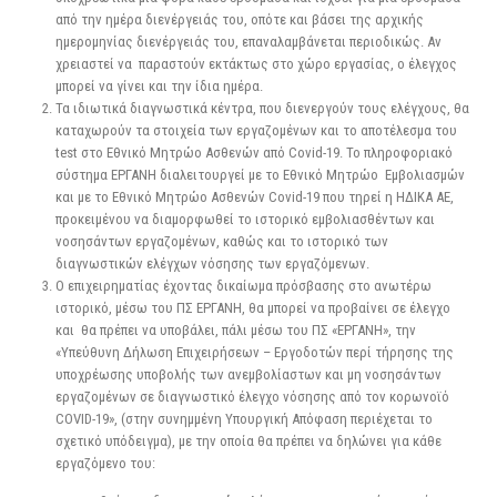
από την ημέρα διενέργειάς του, οπότε και βάσει της αρχικής
ημερομηνίας διενέργειάς του, επαναλαμβάνεται περιοδικώς. Αν
χρειαστεί να παραστούν εκτάκτως στο χώρο εργασίας, ο έλεγχος
μπορεί να γίνει και την ίδια ημέρα.
Τα ιδιωτικά διαγνωστικά κέντρα, που διενεργούν τους ελέγχους, θα
καταχωρούν τα στοιχεία των εργαζομένων και το αποτέλεσμα του
test στο Εθνικό Μητρώο Ασθενών από Covid-19. To πληροφοριακό
σύστημα ΕΡΓΑΝΗ διαλειτουργεί με το Εθνικό Μητρώο Εμβολιασμών
και με το Εθνικό Μητρώο Ασθενών Covid-19 που τηρεί η ΗΔΙΚΑ ΑΕ,
προκειμένου να διαμορφωθεί το ιστορικό εμβολιασθέντων και
νοσησάντων εργαζομένων, καθώς και το ιστορικό των
διαγνωστικών ελέγχων νόσησης των εργαζόμενων.
Ο επιχειρηματίας έχοντας δικαίωμα πρόσβασης στο ανωτέρω
ιστορικό, μέσω του ΠΣ ΕΡΓΑΝΗ, θα μπορεί να προβαίνει σε έλεγχο
και θα πρέπει να υποβάλει, πάλι μέσω του ΠΣ «ΕΡΓΑΝΗ», την
«Υπεύθυνη Δήλωση Επιχειρήσεων – Εργοδοτών περί τήρησης της
υποχρέωσης υποβολής των ανεμβολίαστων και μη νοσησάντων
εργαζομένων σε διαγνωστικό έλεγχο νόσησης από τον κορωνοϊό
COVID-19», (στην συνημμένη Υπουργική Απόφαση περιέχεται το
σχετικό υπόδειγμα), με την οποία θα πρέπει να δηλώνει για κάθε
εργαζόμενο του: