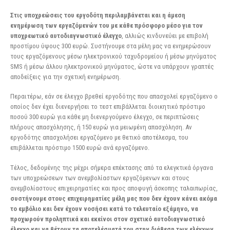
Στις υποχρεώσεις του εργοδότη περιλαμβάνεται και η άμεση
ενημέρωση των εργαζόμενών του με κάθε πρόσφορο μέσο για τον
υποχρεωτικό αυτοδιαγνωστικό έλεγχο
, αλλιώς κινδυνεύει με επιβολή
προστίμου ύψους 300 ευρώ. Συστήνουμε στα μέλη μας να ενημερώσουν
τους εργαζόμενους μέσω ηλεκτρονικού ταχυδρομείου ή μέσω μηνύματος
SMS ή μέσω άλλου ηλεκτρονικού μηνύματος, ώστε να υπάρχουν γραπτές
αποδείξεις για την σχετική ενημέρωση.
Περαιτέρω, εάν σε έλεγχο βρεθεί εργοδότης που απασχολεί εργαζόμενο ο
οποίος δεν έχει διενεργήσει το τεστ επιβάλλεται διοικητικό πρόστιμο
ποσού 300 ευρώ για κάθε μη διενεργούμενο έλεγχο, σε περιπτώσεις
πλήρους απασχόλησης, ή 150 ευρώ για μειωμένη απασχόληση. Αν
εργοδότης απασχολήσει εργαζόμενο με θετικό αποτέλεσμα, του
επιβάλλεται πρόστιμο 1500 ευρώ ανά εργαζόμενο.
Τέλος, δεδομένης της μέχρι σήμερα επέκτασης από τα ελεγκτικά όργανα
των υποχρεώσεων των ανεμβολίαστων εργαζόμενων και στους
ανεμβολίαστους επιχειρηματίες και προς αποφυγή άσκοπης ταλαιπωρίας,
συστήνουμε στους επιχειρηματίες μέλη μας που δεν έχουν κάνει ακόμα
το εμβόλιο και δεν έχουν νοσήσει κατά το τελευταίο εξάμηνο, να
προχωρούν προληπτικά και εκείνοι στον σχετικό αυτοδιαγνωστικό
έλεγχο και να θέτουν τα αποτελέσματά του στην διάθεση των ελέγχων