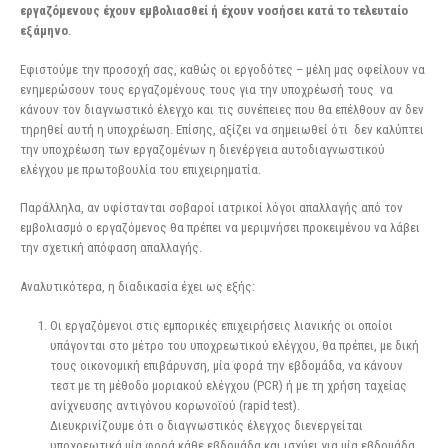
εργαζόμενους έχουν εμβολιασθεί ή έχουν νοσήσει κατά το τελευταίο
εξάμηνο
.
Εφιστούμε την προσοχή σας, καθώς οι εργοδότες – μέλη μας οφείλουν να
ενημερώσουν τους εργαζομένους τους για την υποχρέωσή τους να
κάνουν τον διαγνωστικό έλεγχο και τις συνέπειες που θα επέλθουν αν δεν
τηρηθεί αυτή η υποχρέωση. Επίσης, αξίζει να σημειωθεί ότι δεν καλύπτει
την υποχρέωση των εργαζομένων η διενέργεια αυτοδιαγνωστικού
ελέγχου με πρωτοβουλία του επιχειρηματία.
Παράλληλα, αν υφίστανται σοβαροί ιατρικοί λόγοι απαλλαγής από τον
εμβολιασμό ο εργαζόμενος θα πρέπει να μεριμνήσει προκειμένου να λάβει
την σχετική απόφαση απαλλαγής.
Αναλυτικότερα, η διαδικασία έχει ως εξής:
Οι εργαζόμενοι στις εμπορικές επιχειρήσεις λιανικής οι οποίοι
υπάγονται στο μέτρο του υποχρεωτικού ελέγχου, θα πρέπει, με δική
τους οικονομική επιβάρυνση, μία φορά την εβδομάδα, να κάνουν
τεστ με τη μέθοδο μοριακού ελέγχου (PCR) ή με τη χρήση ταχείας
ανίχνευσης αντιγόνου κορωνοϊού (rapid test).
Διευκρινίζουμε ότι ο διαγνωστικός έλεγχος διενεργείται
υποχρεωτικά μία φορά κάθε εβδομάδα και ισχύει για μία εβδομάδα