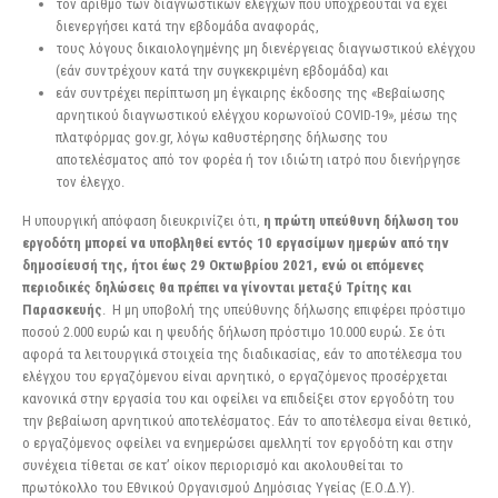
τον αριθμό των διαγνωστικών ελέγχων που υποχρεούται να έχει
διενεργήσει κατά την εβδομάδα αναφοράς,
τους λόγους δικαιολογημένης μη διενέργειας διαγνωστικού ελέγχου
(εάν συντρέχουν κατά την συγκεκριμένη εβδομάδα) και
εάν συντρέχει περίπτωση μη έγκαιρης έκδοσης της «Βεβαίωσης
αρνητικού διαγνωστικού ελέγχου κορωνοϊού COVID-19», μέσω της
πλατφόρμας gov.gr, λόγω καθυστέρησης δήλωσης του
αποτελέσματος από τον φορέα ή τον ιδιώτη ιατρό που διενήργησε
τον έλεγχο.
Η υπουργική απόφαση διευκρινίζει ότι,
η πρώτη υπεύθυνη δήλωση του
εργοδότη μπορεί να υποβληθεί εντός 10 εργασίμων ημερών από την
δημοσίευσή της, ήτοι έως 29 Οκτωβρίου 2021, ενώ οι επόμενες
περιοδικές δηλώσεις θα πρέπει να γίνονται μεταξύ Τρίτης και
Παρασκευής
. Η μη υποβολή της υπεύθυνης δήλωσης επιφέρει πρόστιμο
ποσού 2.000 ευρώ και η ψευδής δήλωση πρόστιμο 10.000 ευρώ. Σε ότι
αφορά τα λειτουργικά στοιχεία της διαδικασίας, εάν το αποτέλεσμα του
ελέγχου του εργαζόμενου είναι αρνητικό, ο εργαζόμενος προσέρχεται
κανονικά στην εργασία του και οφείλει να επιδείξει στον εργοδότη του
την βεβαίωση αρνητικού αποτελέσματος. Εάν το αποτέλεσμα είναι θετικό,
ο εργαζόμενος οφείλει να ενημερώσει αμελλητί τον εργοδότη και στην
συνέχεια τίθεται σε κατ’ οίκον περιορισμό και ακολουθείται το
πρωτόκολλο του Εθνικού Οργανισμού Δημόσιας Υγείας (Ε.Ο.Δ.Υ).