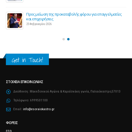
ς 2
Προς μείωση της προκαταβολής φόρου για επαγγελματίες
και επιχειρήσεις
25 Φεβρουαρίου 2026
Get in Touch!
ΣΤΟΙΧΕΊΑ ΕΠΙΚΟΙΝΩΝΊΑΣ
Διεύθυνση:
Μακεδονικού Αγώνα & Καραΐσκάκη γωνία, Παλαιόκαστρο,57013
Τηλέφωνο:
6999501100
Email:
info@esoraiokastro.gr
ΦΟΡΕΊΣ
ΕΕΘ