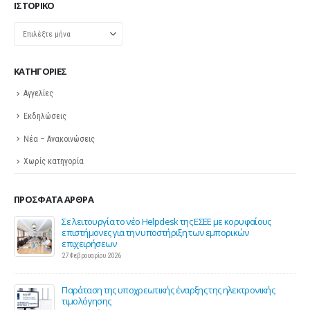
ΙΣΤΟΡΙΚΌ
Ιστορικό
KΑΤΗΓΟΡΊΕΣ
Αγγελίες
Εκδηλώσεις
Νέα – Ανακοινώσεις
Χωρίς κατηγορία
ΠΡΌΣΦΑΤΑ ΆΡΘΡΑ
ης
Σε λειτουργία το νέο Helpdesk της ΕΣΕΕ με κορυφαίους
επιστήμονες για την υποστήριξη των εμπορικών
επιχειρήσεων
27 Φεβρουαρίου 2026
Παράταση της υποχρεωτικής έναρξης της ηλεκτρονικής
τιμολόγησης