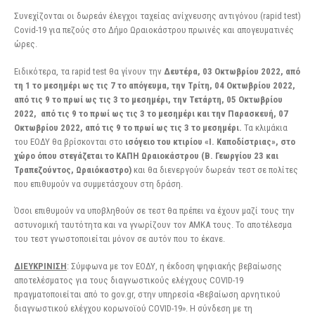
Συνεχίζονται οι δωρεάν έλεγχοι ταχείας ανίχνευσης αντιγόνου (rapid test)
Covid-19 για πεζούς στο Δήμο Ωραιοκάστρου
πρωινές και απογευματινές
ώρες.
Ειδικότερα, τα rapid test θα γίνουν την
Δευτέρα, 03 Οκτωβρίου 2022, από
τη 1 το μεσημέρι ως τις 7 το απόγευμα, την Τρίτη, 04 Οκτωβρίου 2022,
από τις 9 το πρωί ως τις 3 το μεσημέρι, την Τετάρτη, 05 Οκτωβρίου
2022, από τις 9 το πρωί ως τις 3 το μεσημέρι και την Παρασκευή, 07
Οκτωβρίου 2022, από τις 9 το πρωί ως τις 3 το μεσημέρι.
Τα κλιμάκια
του ΕΟΔΥ θα βρίσκονται στο
ισόγειο του κτιρίου «Ι. Καποδίστριας», στο
χώρο όπου στεγάζεται το ΚΑΠΗ Ωραιοκάστρου (Β. Γεωργίου 23 και
Τραπεζούντος, Ωραιόκαστρο)
και θα διενεργούν δωρεάν τεστ σε πολίτες
που επιθυμούν να συμμετάσχουν στη δράση.
Όσοι επιθυμούν να υποβληθούν σε τεστ θα πρέπει να έχουν μαζί τους την
αστυνομική ταυτότητα και να γνωρίζουν τον ΑΜΚΑ τους. Το αποτέλεσμα
του τεστ γνωστοποιείται μόνον σε αυτόν που το έκανε.
ΔΙΕΥΚΡΙΝΙΣΗ
: Σύμφωνα με τον ΕΟΔΥ, η έκδοση ψηφιακής βεβαίωσης
αποτελέσματος για τους διαγνωστικούς ελέγχους COVID-19
πραγματοποιείται από το gov.gr, στην υπηρεσία «Βεβαίωση αρνητικού
διαγνωστικού ελέγχου κορωνοϊού COVID-19». Η σύνδεση με τη