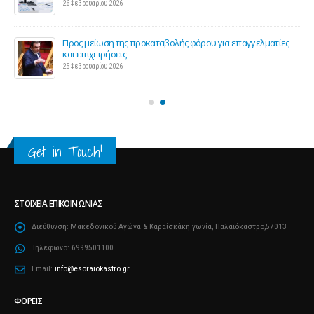
26 Φεβρουαρίου 2026
ς 2
Προς μείωση της προκαταβολής φόρου για επαγγελματίες
και επιχειρήσεις
25 Φεβρουαρίου 2026
Get in Touch!
ΣΤΟΙΧΕΊΑ ΕΠΙΚΟΙΝΩΝΊΑΣ
Διεύθυνση:
Μακεδονικού Αγώνα & Καραΐσκάκη γωνία, Παλαιόκαστρο,57013
Τηλέφωνο:
6999501100
Email:
info@esoraiokastro.gr
ΦΟΡΕΊΣ