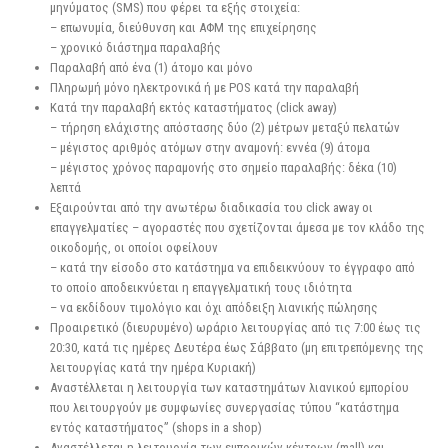
μηνύματος (SMS) που φέρει τα εξής στοιχεία:
– επωνυμία, διεύθυνση και ΑΦΜ της επιχείρησης
– χρονικό διάστημα παραλαβής
Παραλαβή από ένα (1) άτομο και μόνο
Πληρωμή μόνο ηλεκτρονικά ή με POS κατά την παραλαβή
Κατά την παραλαβή εκτός καταστήματος (click away)
– τήρηση ελάχιστης απόστασης δύο (2) μέτρων μεταξύ πελατών
– μέγιστος αριθμός ατόμων στην αναμονή: εννέα (9) άτομα
– μέγιστος χρόνος παραμονής στο σημείο παραλαβής: δέκα (10)
λεπτά
Εξαιρούνται από την ανωτέρω διαδικασία του click away οι
επαγγελματίες – αγοραστές που σχετίζονται άμεσα με τον κλάδο της
οικοδομής, οι οποίοι οφείλουν
– κατά την είσοδο στο κατάστημα να επιδεικνύουν το έγγραφο από
το οποίο αποδεικνύεται η επαγγελματική τους ιδιότητα
– να εκδίδουν τιμολόγιο και όχι απόδειξη λιανικής πώλησης
Προαιρετικό (διευρυμένο) ωράριο λειτουργίας από τις 7:00 έως τις
20:30, κατά τις ημέρες Δευτέρα έως Σάββατο (μη επιτρεπόμενης της
λειτουργίας κατά την ημέρα Κυριακή)
Αναστέλλεται η λειτουργία των καταστημάτων λιανικού εμπορίου
που λειτουργούν με συμφωνίες συνεργασίας τύπου “κατάστημα
εντός καταστήματος” (shops in a shop)
Αναστέλλεται η λειτουργία των εμπορικών κέντρων (mall) και