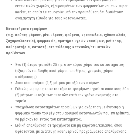
εκπτωτικών χωριών, εξαιρουμένων των φαρμακείων και των super
market, τα οποία λειτουργούν υπό την προϋπόθεση ότι διαθέτουν
ανεξάρτητη είσοδο για τους καταναλωτές.
Καταστήματα τροφίμων
(π.χ. σούπερ μάρκετ, μίνι μάρκετ, φούρνοι, κρεοπωλεία, ιχθυοπωλεία,
ζαχαροπλαστεία), φαρμακεία, πρατήρια υγρών καυσίμων, pet shop,
καθαριστήρια, καταστήματα πώλησης καπνικών/ατμιστικών
προϊόντων
Ένα (1) άτομο για κάθε 25 τ.μ. στον κύριο χώρο του καταστήματος
(εξαιρούνται βοηθητικοί χώροι, αποθήκες, γραφεία, χώροι
στάθμευσης).
Απόσταση ενάμισι (1,5) μέτρου μεταξύ των ατόμων.
Ειδικώς ως προς τα καταστήματα τροφίμων τηρείται απόσταση δύο
(2) μέτρων μεταξύ των πελατών κατά τον χρόνο αναμονής στα
ταμεία.
Υποχρέωση καταστημάτων τροφίμων για ανάρτηση με έγγραφο ή
ψηφιακό τρόπο του μέγιστου αριθμού καταναλωτών που επιτρέπεται
να βρίσκονται εντός του καταστήματος.
Ειδική απολύμανση σε τροχήλατα και μη καρότσια/καλάθια, όπου
υφίστανται, με ανάπτυξη καθημερινού προγράμματος απολύμανσης,