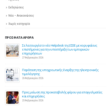
Εκδηλώσεις
Νέα – Ανακοινώσεις
Χωρίς κατηγορία
ΠΡΌΣΦΑΤΑ ΆΡΘΡΑ
ης
Σε λειτουργία το νέο Helpdesk της ΕΣΕΕ με κορυφαίους
επιστήμονες για την υποστήριξη των εμπορικών
επιχειρήσεων
27 Φεβρουαρίου 2026
Παράταση της υποχρεωτικής έναρξης της ηλεκτρονικής
τιμολόγησης
26 Φεβρουαρίου 2026
ς 2
Προς μείωση της προκαταβολής φόρου για επαγγελματίες
και επιχειρήσεις
25 Φεβρουαρίου 2026