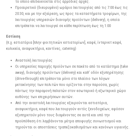
το οποίο επιδεικνύεται στις αρμόδιες αρχές.
Προαιρετικό (διευρυμένο) ωράριο λειτουργίας από τις 7:00 έως τις
20:30, και με την εξαίρεση, ως προς τα καταστήματα τροφίμων, της
λειτουργίας υπηρεσιών διανομής προϊόντων (delivery), η οποία
επιτρέπεται να λειτουργεί σε κάθε περίπτωση έως τη 1:00
Εστίαση
(π.χ. εστιατόρια [πλην φοιτητικών εστιατορίων], καφέ, ίντερνετ καφέ,
κυλικεία, αναψυκτήρια, καντίνες, catering)
Αναστολή λειτουργίας
Οι υπηρεσίες παροχής προϊόντων σε πακέτο από το κατάστημα (take
away), διανομής προϊόντων (delivery) και καθ’ οδόν εξυπηρέτησης
(drive-through) επιτρέπονται μόνο στο πλαίσιο των λόγων
μετακίνησης των πολιτών που ορίζονται στην παρούσα, χωρίς
πάντως την παραμονή πελατών στον εσωτερικό ή εξωτερικό χώρο
ευθύνης των επιχειρήσεων αυτών.
Από την αναστολή λειτουργίας εξαιρούνται εστιατόρια,
αναψυκτήρια, καφέ που λειτουργούν εντός ξενοδοχείων, εφόσον
εξυπηρετούν μόνο τους διαμένοντες σε αυτά και υπό την
προϋπόθεση ότι λαμβάνονται μέτρα αποφυγής συνωστισμού και
τηρούνται οι αποστάσεις τραπεζοκαθισμάτων και κανόνων υγιεινής.