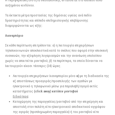
Η Περιφερειακή Ενότητα Θεσσαλονίκης εντάσσεται στο επίπεδο πολύ
αυξημένου κινδύνου.
Τα έκτακτα μέτρα προστασίας της δημόσιας υγείας ανά πεδίο
δραστηριότητας και επίπεδο επιδημιολογικής επιβάρυνσης
διαμορφώνονται ως εξής:
Λιανεμπόριο
Σε κάθε περίπτωση επιτρέπονται: α) η λειτουργία επιχειρήσεων
τηλεπικοινωνιών αποκλειστικά κατά το σκέλος που αφορά στην επισκευή
συσκευών, την εξόφληση λογαριασμών και την ανανέωση υπολοίπου
χωρίς να απαιτείται ραντεβού, β) τα περίπτερα, τα οποία δύνανται να
λειτουργούν είκοσι τέσσερις (24) ώρες.
Λειτουργία επιχειρήσεων λιανεμπορίου μόνο
α)
με τη διαδικασία της
εξ αποστάσεως προαγοράς/προεπιλογής των αγαθών με
ηλεκτρονικό η τηλεφωνικό μέσω για παραλαβή/αγορά εκτός
καταστήματος
(click away) κατόπιν ραντεβού
Ειδικότερα
:
Καταχώρηση της παραγγελίας/ραντεβού από την επιχείρηση και
αποστολή στον πελάτη είτε ηλεκτρονικού αποδεικτικού εγγράφου
της αγοράς (προπληρωμένη παραγγελία) ή του ραντεβού είτε