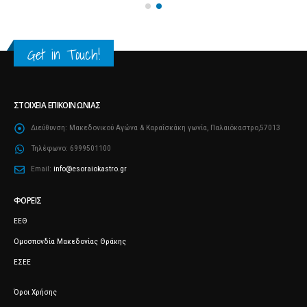
Get in Touch!
ΣΤΟΙΧΕΊΑ ΕΠΙΚΟΙΝΩΝΊΑΣ
Διεύθυνση:
Μακεδονικού Αγώνα & Καραΐσκάκη γωνία, Παλαιόκαστρο,57013
Τηλέφωνο:
6999501100
Email:
info@esoraiokastro.gr
ΦΟΡΕΊΣ
ΕΕΘ
Ομοσπονδία Μακεδονίας Θράκης
ΕΣΕΕ
Όροι Χρήσης