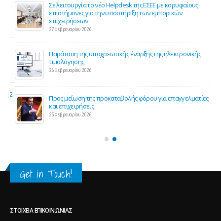
ης
Σε λειτουργία το νέο Helpdesk της ΕΣΕΕ με κορυφαίους
επιστήμονες για την υποστήριξη των εμπορικών
επιχειρήσεων
27 Φεβρουαρίου 2026
Παράταση της υποχρεωτικής έναρξης της ηλεκτρονικής
τιμολόγησης
26 Φεβρουαρίου 2026
ς 2
Προς μείωση της προκαταβολής φόρου για επαγγελματίες
και επιχειρήσεις
25 Φεβρουαρίου 2026
Get in Touch!
ΣΤΟΙΧΕΊΑ ΕΠΙΚΟΙΝΩΝΊΑΣ