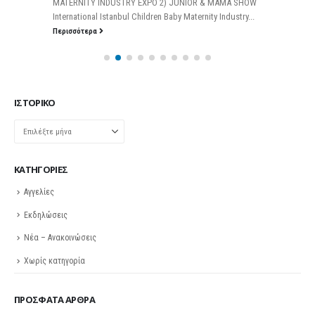
MATERNITY INDUSTRY EXPO 2) JUNIOR & MAMA SHOW
International Istanbul Children Baby Maternity Industry...
Περισσότερα
ΙΣΤΟΡΙΚΌ
Ιστορικό
KΑΤΗΓΟΡΊΕΣ
Αγγελίες
Εκδηλώσεις
Νέα – Ανακοινώσεις
Χωρίς κατηγορία
ΠΡΌΣΦΑΤΑ ΆΡΘΡΑ