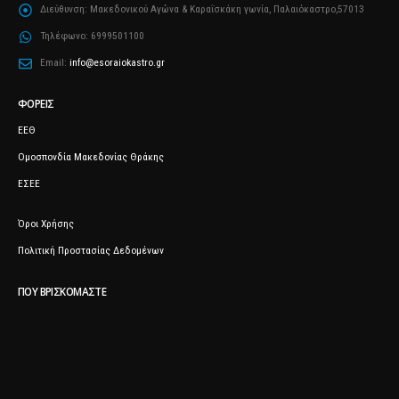
Διεύθυνση:
Μακεδονικού Αγώνα & Καραΐσκάκη γωνία, Παλαιόκαστρο,57013
Τηλέφωνο:
6999501100
Email:
info@esoraiokastro.gr
ΦΟΡΕΊΣ
ΕΕΘ
Ομοσπονδία Μακεδονίας Θράκης
ΕΣΕΕ
Όροι Χρήσης
Πολιτική Προστασίας Δεδομένων
ΠΟΥ ΒΡΙΣΚΌΜΑΣΤΕ