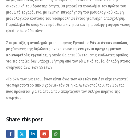
οικονομική του δραστηριότητα, θα μπορεί να προσλάβει τον πρώτο του
μισθωτό εργαζόμενο, με 12μηνη επιχορήγηση του μισθολογικού και μη
μισθολογικού κόστους του νεοπροσληφθέντος για πλήρη απασχόληση.
Παράλληλα θα υπάρξουν πρόσθετα κίνητρα εάν η πρόσληψη αφορά νέους
ηλικίας έως 29 ετών».
Στο μεταξύ, η αναπληρώτρια υπουργός Εργασίας
Ράνια Αντωνοπούλου
,
με χθεσινές της δηλώσεις ανακοίνωσε τη
νέα γενιά προγραμμάτων
κοινωφελούς εργασίας
, η οποία θα απευθύνεται στις ευάλωτες ομάδες
για τις οποίες δεν υπάρχει ζήτηση από τον ιδιωτικό τομέα, δηλαδή στους
ανέργους άνω των 55 ετών.
«Το 67% των ωφελουμένων είναι άνω των 40 ετών και δεν είχε εργαστεί
για περισσότερο από 3 χρόνια» τόνισε η κα Αντωνοπούλου, τονίζοντας
πως πρόκειται για τα άτομα που απαρτίζουν τον σκληρό πυρήνα της
ανεργίας.
Share this post