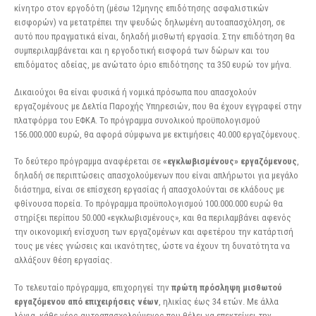
κίνητρο στον εργοδότη (μέσω 12μηνης επιδότησης ασφαλιστικών
εισφορών) να μετατρέπει την ψευδώς δηλωμένη αυτοαπασχόληση, σε
αυτό που πραγματικά είναι, δηλαδή μισθωτή εργασία. Στην επιδότηση θα
συμπεριλαμβάνεται και η εργοδοτική εισφορά των δώρων και του
επιδόματος αδείας, με ανώτατο όριο επιδότησης τα 350 ευρώ τον μήνα.
Δικαιούχοι θα είναι φυσικά ή νομικά πρόσωπα που απασχολούν
εργαζομένους με Δελτία Παροχής Υπηρεσιών, που θα έχουν εγγραφεί στην
πλατφόρμα του ΕΦΚΑ. Το πρόγραμμα συνολικού προϋπολογισμού
156.000.000 ευρώ, θα αφορά σύμφωνα με εκτιμήσεις 40.000 εργαζόμενους.
Το δεύτερο πρόγραμμα αναφέρεται σε
«εγκλωβισμένους» εργαζόμενους
,
δηλαδή σε περιπτώσεις απασχολούμενων που είναι απλήρωτοι για μεγάλο
διάστημα, είναι σε επίσχεση εργασίας ή απασχολούνται σε κλάδους με
φθίνουσα πορεία. Το πρόγραμμα προϋπολογισμού 100.000.000 ευρώ θα
στηρίξει περίπου 50.000 «εγκλωβισμένους», και θα περιλαμβάνει αφενός
την οικονομική ενίσχυση των εργαζομένων και αφετέρου την κατάρτισή
τους με νέες γνώσεις και ικανότητες, ώστε να έχουν τη δυνατότητα να
αλλάξουν θέση εργασίας.
Το τελευταίο πρόγραμμα, επιχορηγεί την
πρώτη πρόσληψη μισθωτού
εργαζόμενου από επιχειρήσεις νέων
, ηλικίας έως 34 ετών. Με άλλα
λόγια, κάθε νέος αυτοαπασχολούμενος που θέλει να επεκτείνει την