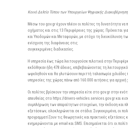
3 Μαρτίου 2026
Κοινό Δελτίο Τύπου των Υπουργείων Ψηφιακής Διακυβέρνησ
Μέσω του gov.gr έχουν πλέον οι πολίτες τη δυνατότητα να 
οχήματος και στις 13 Περιφέρειες της χώρας. Πρόκειται γι
και Υποδομών και Μεταφορών, με στόχο τη διευκόλυνση των
ενίσχυση της διαφάνειας στις
συγκεκριμένες διαδικασίες.
Η υπηρεσία έως τώρα λειτουργούσε πιλοτικά στην Περιφέρε
εκδόθηκαν ήδη 478 άδειες, επιβεβαιώνοντας τη λειτουργικό
ωφεληθούν και θα γλυτώσουν περιττή ταλαιπωρία χιλιάδες π
υπηρεσίες της χώρας πάνω από 160.000 αιτήσεις για αρχική
Οι πολίτες βρίσκουν την υπηρεσία είτε στο gov.gr στην ενό
απευθείας στο https://drivers-vehicles.services.gov.gr και ε
συμπλήρωση των απαραίτητων στοιχείων, την έκδοση και π
εξετάσεων, ολοκληρώνεται σε στάδια. Συγκεκριμένα, οι πο
προγραμματίζουν τις θεωρητικές και πρακτικές εξετάσεις κ
ενημερώνονται με email και SMS. Επισημαίνεται ότι οι πολ