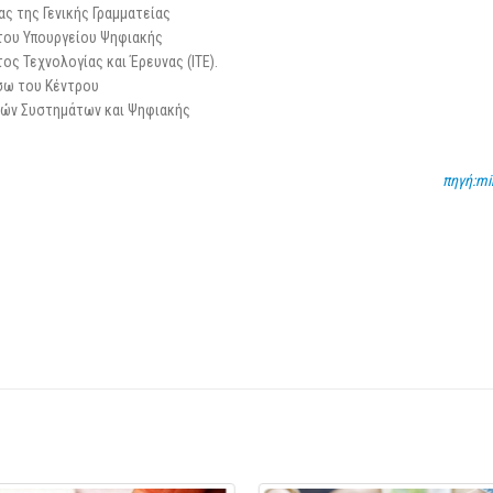
ας της Γενικής Γραμματείας
του Υπουργείου Ψηφιακής
ς Τεχνολογίας και Έρευνας (ΙΤΕ).
σω του Κέντρου
κών Συστημάτων και Ψηφιακής
πηγή:min