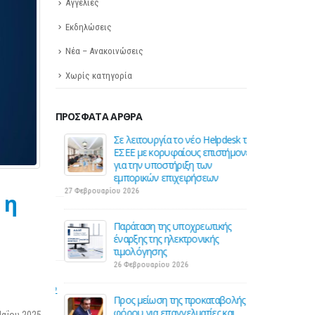
Αγγελίες
Εκδηλώσεις
Νέα – Ανακοινώσεις
Χωρίς κατηγορία
ΠΡΌΣΦΑΤΑ ΆΡΘΡΑ
 για την
Σε λειτουργία το νέο Helpdesk της
Διε
ηση της
ΕΣΕΕ με κορυφαίους επιστήμονες
περ
ς
για την υποστήριξη των
οδού
εμπορικών επιχειρήσεων
16 Μ
27 Φεβρουαρίου 2026
 η
Ε για την
ΚΑΔ:
ση
Παράταση της υποχρεωτικής
αυτό
έναρξης της ηλεκτρονικής
4 Μα
τιμολόγησης
26 Φεβρουαρίου 2026
 2026:
Χειμ
για 1 στις 2
Χειρ
Προς μείωση της προκαταβολής
επιχ
φόρου για επαγγελματίες και
Μαΐου 2025