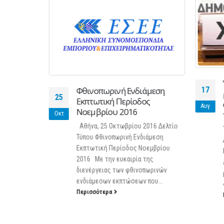
ία η
17
Φθινοπωρινή Ενδιάμεση
επιλογή
25
Εκπτωτική Περίοδος
ορίας για
Αυγ
Νοεμβρίου 2016
 έτος 2023
Οκτ
Αθήνα, 25 Οκτωβρίου 2016 Δελτίο
Τύπου Φθινοπωρινή Ενδιάμεση
ους και
Εκπτωτική Περίοδος Νοεμβρίου
2016 Με την ευκαιρία της
διενέργειας των φθινοπωρινών
2022
ενδιάμεσων εκπτώσεων που...
Περισσότερα
αι Αγρότες
 κατηγορία