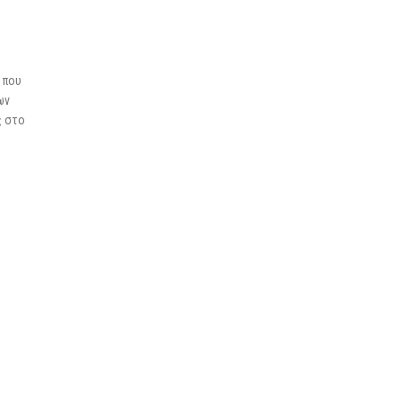
 που
ων
ς στο