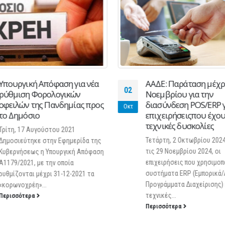
Υπουργική Απόφαση για νέα
ΑΑΔΕ: Παράταση μέχρι
02
ρύθμιση Φορολογικών
Νοεμβρίου για την
οφειλών της Πανδημίας προς
διασύνδεση POS/ERP γ
Οκτ
το Δημόσιο
επιχειρήσειςπου έχο
τεχνικές δυσκολίες
Τρίτη, 17 Αυγούστου 2021
Τετάρτη, 2 Οκτωβρίου 202
Δημοσιεύτηκε στην Εφημερίδα της
τις 29 Νοεμβρίου 2024, οι
Κυβερνήσεως η Υπουργική Απόφαση
επιχειρήσεις που χρησιμοπ
Α1179/2021, με την οποία
συστήματα ERP (Εμπορικά/
ρυθμίζονται μέχρι 31-12-2021 τα
Προγράμματα Διαχείρισης) 
«κορωνοχρέη»...
τεχνικές...
Περισσότερα
Περισσότερα