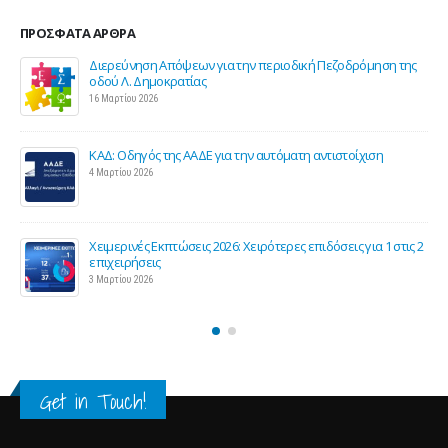
ΠΡΌΣΦΑΤΑ ΆΡΘΡΑ
της
Σε λειτουργία το νέο Helpdesk της ΕΣΕΕ με κορυφαίους
επιστήμονες για την υποστήριξη των εμπορικών
επιχειρήσεων
27 Φεβρουαρίου 2026
Παράταση της υποχρεωτικής έναρξης της ηλεκτρονικής
τιμολόγησης
26 Φεβρουαρίου 2026
ις 2
Προς μείωση της προκαταβολής φόρου για επαγγελματίες
και επιχειρήσεις
25 Φεβρουαρίου 2026
Get in Touch!