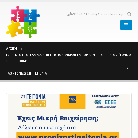
6999501100
|
info@esoraiokastro.gr
ΑΡΧΙΚΉ
ΕΣΕΕ_ΝΈΟ ΠΡΌΓΡΑΜΜΑ ΣΤΉΡΙΞΗΣ ΤΩΝ ΜΙΚΡΏΝ ΕΜΠΟΡΙΚΏΝ ΕΠΙΧΕΙΡΉΣΕΩΝ “ΨΩΝΙΖΩ
ΣΤΗ ΓΕΙΤΟΝΙΑ”
TAG -
ΨΩΝΙΖΩ ΣΤΗ ΓΕΙΤΟΝΙΑ