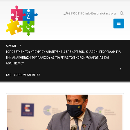
6999501100
|
info@esoraiokastro.gr
ΑΡΧΙΚΉ
ΤΟΠΟΘΈΤΗΣΗ ΤΟΥ ΥΠΟΥΡΓΟΎ ΑΝΆΠΤΥΞΗΣ & ΕΠΕΝΔΎΣΕΩΝ, Κ. ΆΔΩΝΙ ΓΕΩΡΓΙΆΔΗ ΓΙΑ
ΤΗΝ ΑΝΑΚΟΊΝΩΣΗ ΤΟΥ ΠΛΑΙΣΊΟΥ ΛΕΙΤΟΥΡΓΊΑΣ ΤΩΝ ΧΏΡΩΝ ΨΥΧΑΓΩΓΊΑΣ ΚΑΙ
ΑΘΛΗΤΙΣΜΟΎ
TAG -
ΧΩΡΟΙ ΨΥΧΑΓΩΓΙΑΣ