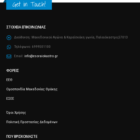
Get in Touch!
ΣΤΟΙΧΕΊΑ ΕΠΙΚΟΙΝΩΝΊΑΣ
Διεύθυνση:
Μακεδονικού Αγώνα & Καραΐσκάκη γωνία, Παλαιόκαστρο,57013
Τηλέφωνο:
6999501100
Email:
info@esoraiokastro.gr
ΦΟΡΕΊΣ
ΕΕΘ
Ομοσπονδία Μακεδονίας Θράκης
ΕΣΕΕ
Όροι Χρήσης
Πολιτική Προστασίας Δεδομένων
ΠΟΥ ΒΡΙΣΚΌΜΑΣΤΕ