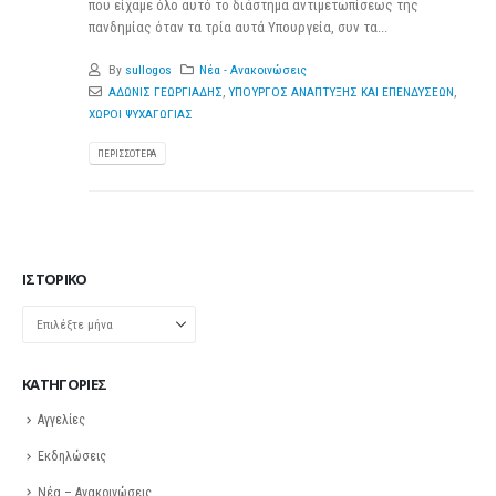
που είχαμε όλο αυτό το διάστημα αντιμετωπίσεως της
πανδημίας όταν τα τρία αυτά Υπουργεία, συν τα...
By
sullogos
Νέα - Ανακοινώσεις
ΑΔΩΝΙΣ ΓΕΩΡΓΙΑΔΗΣ
,
ΥΠΟΥΡΓΟΣ ΑΝΑΠΤΥΞΗΣ ΚΑΙ ΕΠΕΝΔΥΣΕΩΝ
,
ΧΩΡΟΙ ΨΥΧΑΓΩΓΙΑΣ
ΠΕΡΙΣΣΌΤΕΡΑ
ΙΣΤΟΡΙΚΌ
Ιστορικό
KΑΤΗΓΟΡΊΕΣ
Αγγελίες
Εκδηλώσεις
Νέα – Ανακοινώσεις