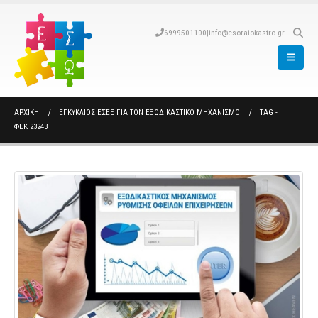
6999501100
|
info@esoraiokastro.gr
ΑΡΧΙΚΉ
ΕΓΚΎΚΛΙΟΣ ΕΣΕΕ ΓΙΑ ΤΟΝ ΕΞΩΔΙΚΑΣΤΙΚΌ ΜΗΧΑΝΙΣΜΌ
TAG -
ΦΕΚ 2324B