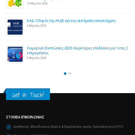
επιχειρήσεων
27 Φεβρουαρίου 2026
 την αυτόματη αντιστοίχιση
Παράταση της υποχρεωτικής έναρ
τιμολόγησης
26 Φεβρουαρίου 2026
 Χειρότερες επιδόσεις για 1 στις 2
Προς μείωση της προκαταβολής 
και επιχειρήσεις
25 Φεβρουαρίου 2026
Get in Touch!
ΣΤΟΙΧΕΊΑ ΕΠΙΚΟΙΝΩΝΊΑΣ
Διεύθυνση:
Μακεδονικού Αγώνα & Καραΐσκάκη γωνία, Παλαιόκαστρο,57013