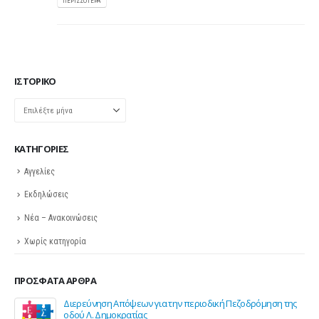
ΠΕΡΙΣΣΌΤΕΡΑ
ΙΣΤΟΡΙΚΌ
Ιστορικό
KΑΤΗΓΟΡΊΕΣ
Αγγελίες
Εκδηλώσεις
Νέα – Ανακοινώσεις
Χωρίς κατηγορία
ΠΡΌΣΦΑΤΑ ΆΡΘΡΑ
την περιοδική Πεζοδρόμηση της
Σε λειτουργία το νέο Helpdesk τ
επιστήμονες για την υποστήριξη