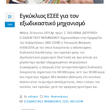
Εγκύκλιος ΕΣΕΕ για τον
21
εξωδικαστικό μηχανισμό
Ιούν
Αθήνα, 20 Ιουνίου 2019 Αρ. πρωτ: Σ 7620 ΘΕΜΑ: ΔΙΕΥΡΥΝΣΗ
ΕΞΩΔΙΚΑΣΤΙΚΟΥ ΜΗΧΑΝΙΣΜΟΥ Δημοσιεύθηκε στην Εφημερίδα
της Κυβερνήσεως (ΦΕΚ 2324B) η Υπουργική Απόφαση
61654/2018, με την οποία διευρύνεται η απλοποιημένη
διαδικασία διευθέτησης των οφειλών μέσω του
εξωδικαστικού μηχανισμού (fast track) και άρα ανοίγει για
μεγαλύτερο αριθμό υπερχρεωμένων επιχειρήσεων.
Συγκεκριμένα, η υπαγωγή στην αυτοματοποιημένη διαδικασία
διευρύνεται σημαντικά στα 300.000 ευρώ, αντί των 50.000 ευρώ
που ίσχυε έως σήμερα. Μία επιπλέον βελτίωση στο συνολικό
πλαίσιο είναι τα κριτήρια επιλεξιμότητας, όπου ο λόγος του
συνόλου των οφειλών, μετά την αφαίρεση προστίμων και...
By
sullogos
Νέα - Ανακοινώσεις
ΕΞΩΔΙΚΑΣΤΙΚΟΣ ΜΗΧΑΝΙΣΜΟΣ
,
ΕΣΕΕ
,
ΦΕΚ 2324B