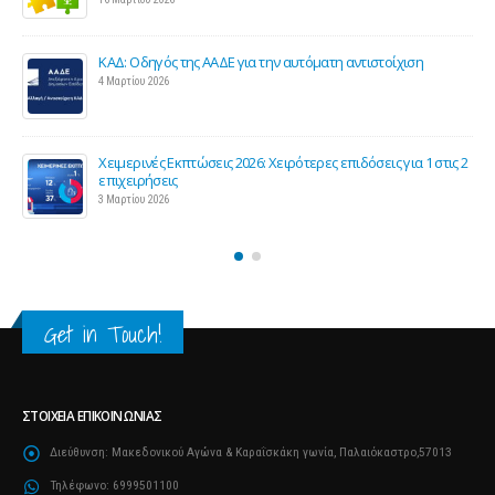
ΚΑΔ: Οδηγός της ΑΑΔΕ για την αυτόματη αντιστοίχιση
4 Μαρτίου 2026
Χειμερινές Εκπτώσεις 2026: Χειρότερες επιδόσεις για 1 στις 2
ς
επιχειρήσεις
3 Μαρτίου 2026
Get in Touch!
ΣΤΟΙΧΕΊΑ ΕΠΙΚΟΙΝΩΝΊΑΣ
Διεύθυνση:
Μακεδονικού Αγώνα & Καραΐσκάκη γωνία, Παλαιόκαστρο,57013
Τηλέφωνο:
6999501100