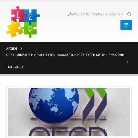
6999501100
|
info@esoraiokastro.gr
ΑΡΧΙΚΉ
ΟΟΣΑ: ΜΙΚΡΌΤΕΡΗ Η ΎΦΕΣΗ ΣΤΗΝ ΕΛΛΆΔΑ ΤΟ 2020 ΣΕ ΣΧΈΣΗ ΜΕ ΤΗΝ ΕΥΡΩΖΏΝΗ
TAG -
ΥΦΕΣΗ