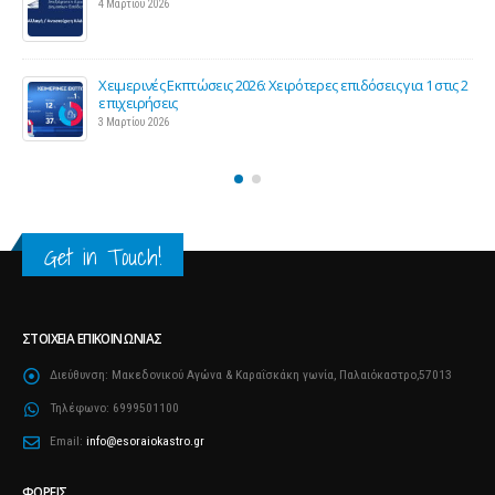
4 Μαρτίου 2026
Χειμερινές Εκπτώσεις 2026: Χειρότερες επιδόσεις για 1 στις 2
ς
επιχειρήσεις
3 Μαρτίου 2026
Get in Touch!
ΣΤΟΙΧΕΊΑ ΕΠΙΚΟΙΝΩΝΊΑΣ
Διεύθυνση:
Μακεδονικού Αγώνα & Καραΐσκάκη γωνία, Παλαιόκαστρο,57013
Τηλέφωνο:
6999501100
Email:
info@esoraiokastro.gr
ΦΟΡΕΊΣ