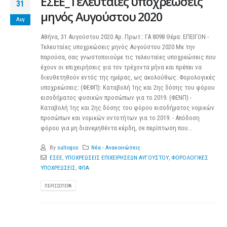
ΕΣΕΕ_Τελευταίες υποχρεώσεις
31
μηνός Αυγούστου 2020
Αυγ
Αθήνα, 31 Αυγούστου 2020 Αρ. Πρωτ.: ΓΑ 8098 Θέμα: ΕΠΕΙΓΟΝ -
Τελευταίες υποχρεώσεις μηνός Αυγούστου 2020 Με την
παρούσα, σας γνωστοποιούμε τις τελευταίες υποχρεώσεις που
έχουν οι επιχειρήσεις για τον τρέχοντα μήνα και πρέπει να
διευθετηθούν εντός της ημέρας, ως ακολούθως: Φορολογικές
υποχρεώσεις: (ΦΕΦΠ): Καταβολή 1ης και 2ης δόσης του φόρου
εισοδήματος φυσικών προσώπων για το 2019. (ΦΕΝΠ) -
Καταβολή 1ης και 2ης δόσης του φόρου εισοδήματος νομικών
προσώπων και νομικών οντοτήτων για το 2019. - Απόδοση
φόρου για μη διανεμηθέντα κέρδη, σε περίπτωση που...
By
sullogos
Νέα - Ανακοινώσεις
ΕΣΕΕ
,
ΥΠΟΧΡΕΩΣΕΙΣ ΕΠΙΧΕΙΡΗΣΕΩΝ ΑΥΓΟΥΣΤΟΥ
,
ΦΟΡΟΛΟΓΙΚΕΣ
ΥΠΟΧΡΕΩΣΕΙΣ
,
ΦΠΑ
ΠΕΡΙΣΣΌΤΕΡΑ