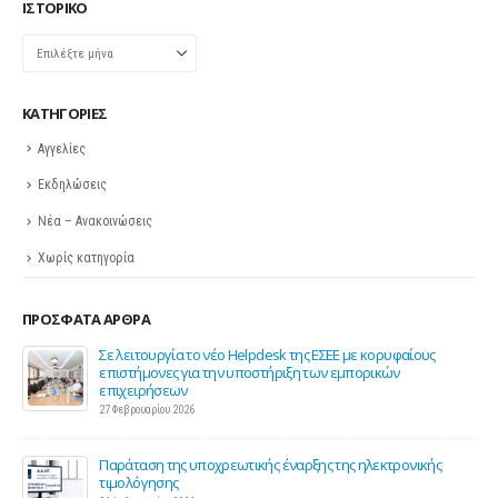
ΙΣΤΟΡΙΚΌ
Ιστορικό
KΑΤΗΓΟΡΊΕΣ
Αγγελίες
Εκδηλώσεις
Νέα – Ανακοινώσεις
Χωρίς κατηγορία
ΠΡΌΣΦΑΤΑ ΆΡΘΡΑ
ης
Σε λειτουργία το νέο Helpdesk της ΕΣΕΕ με κορυφαίους
επιστήμονες για την υποστήριξη των εμπορικών
επιχειρήσεων
27 Φεβρουαρίου 2026
Παράταση της υποχρεωτικής έναρξης της ηλεκτρονικής
τιμολόγησης