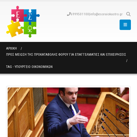
6999501100
|
info@esoraiokastro.gr
ΑΡΧΙΚΉ
ΠΡΟΣ ΜΕΊΩΣΗ ΤΗΣ ΠΡΟΚΑΤΑΒΟΛΉΣ ΦΌΡΟΥ ΓΙΑ ΕΠΑΓΓΕΛΜΑΤΊΕΣ ΚΑΙ ΕΠΙΧΕΙΡΉΣΕΙΣ
TAG -
ΥΠΟΥΡΓΕΙΟ ΟΙΚΟΝΟΜΙΚΩΝ