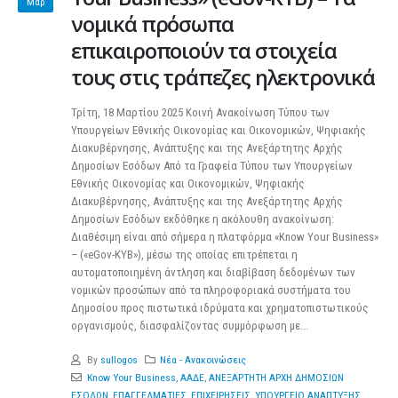
Μαρ
νομικά πρόσωπα
επικαιροποιούν τα στοιχεία
τους στις τράπεζες ηλεκτρονικά
Τρίτη, 18 Μαρτίου 2025 Κοινή Ανακοίνωση Τύπου των
Υπουργείων Εθνικής Οικονομίας και Οικονομικών, Ψηφιακής
Διακυβέρνησης, Ανάπτυξης και της Ανεξάρτητης Αρχής
Δημοσίων Εσόδων Από τα Γραφεία Τύπου των Υπουργείων
Εθνικής Οικονομίας και Οικονομικών, Ψηφιακής
Διακυβέρνησης, Ανάπτυξης και της Ανεξάρτητης Αρχής
Δημοσίων Εσόδων εκδόθηκε η ακόλουθη ανακοίνωση:
Διαθέσιμη είναι από σήμερα η πλατφόρμα «Know Your Business»
– («eGov-KYB»), μέσω της οποίας επιτρέπεται η
αυτοματοποιημένη άντληση και διαβίβαση δεδομένων των
νομικών προσώπων από τα πληροφοριακά συστήματα του
Δημοσίου προς πιστωτικά ιδρύματα και χρηματοπιστωτικούς
οργανισμούς, διασφαλίζοντας συμμόρφωση με...
By
sullogos
Νέα - Ανακοινώσεις
Know Your Business
,
ΑΑΔΕ
,
ΑΝΕΞΑΡΤΗΤΗ ΑΡΧΗ ΔΗΜΟΣΙΩΝ
ΕΣΟΔΩΝ
,
ΕΠΑΓΓΕΛΜΑΤΙΕΣ
,
ΕΠΙΧΕΙΡΗΣΕΙΣ
,
ΥΠΟΥΡΓΕΙΟ ΑΝΑΠΤΥΞΗΣ
,