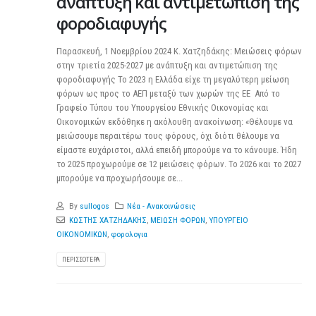
ανάπτυξη και αντιμετώπιση της
φοροδιαφυγής
Παρασκευή, 1 Νοεμβρίου 2024 Κ. Χατζηδάκης: Μειώσεις φόρων
στην τριετία 2025-2027 με ανάπτυξη και αντιμετώπιση της
φοροδιαφυγής Το 2023 η Ελλάδα είχε τη μεγαλύτερη μείωση
φόρων ως προς το ΑΕΠ μεταξύ των χωρών της ΕΕ Από το
Γραφείο Τύπου του Υπουργείου Εθνικής Οικονομίας και
Οικονομικών εκδόθηκε η ακόλουθη ανακοίνωση: «Θέλουμε να
μειώσουμε περαιτέρω τους φόρους, όχι διότι θέλουμε να
είμαστε ευχάριστοι, αλλά επειδή μπορούμε να το κάνουμε. Ήδη
το 2025 προχωρούμε σε 12 μειώσεις φόρων. Το 2026 και το 2027
μπορούμε να προχωρήσουμε σε...
By
sullogos
Νέα - Ανακοινώσεις
ΚΩΣΤΗΣ ΧΑΤΖΗΔΑΚΗΣ
,
ΜΕΙΩΣΗ ΦΟΡΩΝ
,
ΥΠΟΥΡΓΕΙΟ
ΟΙΚΟΝΟΜΙΚΩΝ
,
φορολογια
ΠΕΡΙΣΣΌΤΕΡΑ