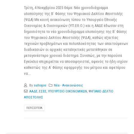
Τρίτη, 4 Νοεμβρίου 2025 Θέμα: Νέο χρονοδιάγραμμα
υλοποίησης της Β΄ Φάσης του Ψηφιακού Δελτίου Αποστολής
(ΨΔΑ) Με κοινή ανακοίνωση τύπου το Υπουργείο Εθνικής
Οικονομίας & Οικονομικών (ΥΠ.ΕΘ.Ο.) και η ΑΑΔΕ έδωσαν στη
δημοσιότητα το νέο χρονοδιάγραμμα υλοποίησης της Β΄ Φάσης
του Ψηφιακού Δελτίου Αποστολής (ΨΔΑ), καθώς εξαιτίας
τεχνικών προβλημάτων και πολυπλοκότητας των απαιτούμενων
διαδικασιών οι αρχικές καταληκτικές μετατέθηκαν σε
μεταγενέστερο χρονικό διάστημα. Συνεπώς, με την παρούσα
Εγκύκλιο επιχειρείται να αποσαφηνιστεί, αφενός το ήδη ισχύον
καθεστώς της Α΄ Φάσης εφαρμογής του μέτρου και αφετέρου
να...
By
sullogos
Νέα - Ανακοινώσεις
ΑΑΔΕ
,
ΕΣΕΕ
,
ΥΠΟΥΡΓΕΙΟ ΟΙΚΟΝΟΜΙΚΩΝ
,
ΨΗΓΙΑΚΟ ΔΕΛΤΙΟ
ΑΠΟΣΤΟΛΗΣ
ΠΕΡΙΣΣΌΤΕΡΑ