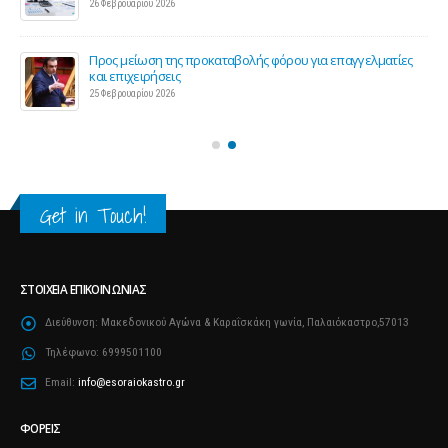
26 Φεβρουαρίου 2026
ς 2
Προς μείωση της προκαταβολής φόρου για επαγγελματίες
και επιχειρήσεις
25 Φεβρουαρίου 2026
Get in Touch!
ΣΤΟΙΧΕΊΑ ΕΠΙΚΟΙΝΩΝΊΑΣ
Διεύθυνση:
Μακεδονικού Αγώνα & Καραΐσκάκη γωνία, Παλαιόκαστρο,57013
Τηλέφωνο:
6999501100
Email:
info@esoraiokastro.gr
ΦΟΡΕΊΣ