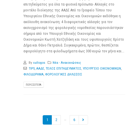
επιτηδεύματος για όλα τα φυσικά πρόσωπα- Αλλαγές στο
μοντέλο διοίκησης της ΑΑΔΕ Από το Γραφείο Τύπου του
Υπουργείου Εθνικής Οικονομίας και Οικονομικών εκδόθηκε η
ακόλουθη ανακοίνωση: 4 διαφορετικές αλλαγές για τον
εκσυγχρονισμό της φορολογικής νομοθεσίας παρουσιάστηκαν
σήμερα από τον Υπουργό Εθνικής Οικονομίας και
Οικονομικών Κωστή Χατζηδάκη και τους υφυπουργούς Χρίστο
Δήμα και Θάνο Πετραλιά. Συγκεκριμένα, πρώτον, θεσπίζεται
αφορολόγητο στα φιλοδωρήματα έως 300 ευρώ τον μήνα και...
By
sullogos
Νέα - Ανακοινώσεις
TIPS
,
ΑΑΔΕ
,
ΤΕΛΟΣ ΕΠΙΤΗΔΕΥΜΑΤΟΣ
,
ΥΠΟΥΡΓΕΙΟ ΟΙΚΟΝΟΜΙΚΩΝ
,
ΦΙΛΟΔΩΡΗΜΑ
,
ΦΟΡΟΛΟΓΙΚΕΣ ΔΗΛΩΣΕΙΣ
ΠΕΡΙΣΣΌΤΕΡΑ
…
1
2
6