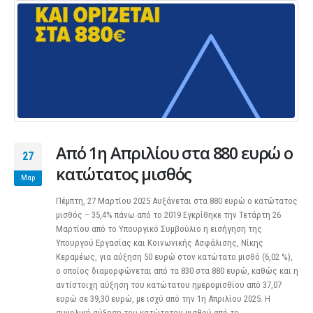
Από 1η Απριλίου στα 880 ευρώ ο
27
κατώτατος μισθός
Μαρ
Πέμπτη, 27 Μαρτίου 2025 Αυξάνεται στα 880 ευρώ ο κατώτατος
μισθός – 35,4% πάνω από το 2019 Εγκρίθηκε την Τετάρτη 26
Μαρτίου από το Υπουργικό Συμβούλιο η εισήγηση της
Υπουργού Εργασίας και Κοινωνικής Ασφάλισης, Νίκης
Κεραμέως, για αύξηση 50 ευρώ στον κατώτατο μισθό (6,02 %),
ο οποίος διαμορφώνεται από τα 830 στα 880 ευρώ, καθώς και η
αντίστοιχη αύξηση του κατώτατου ημερομισθίου από 37,07
ευρώ σε 39,30 ευρώ, με ισχύ από την 1η Απριλίου 2025. Η
συνολική αύξηση του κατώτατου μισθού από το...