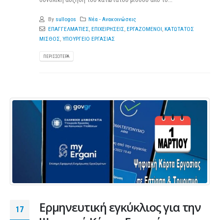
By
sullogos
Νέα - Ανακοινώσεις
ΕΠΑΓΓΕΛΜΑΤΙΕΣ
,
ΕΠΙΧΕΙΡΗΣΕΙΣ
,
ΕΡΓΑΖΟΜΕΝΟΙ
,
ΚΑΤΩΤΑΤΟΣ
ΜΙΣΘΟΣ
,
ΥΠΟΥΡΓΕΙΟ ΕΡΓΑΣΙΑΣ
ΠΕΡΙΣΣΌΤΕΡΑ
Ερμηνευτική εγκύκλιος για την
17