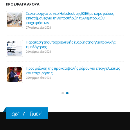
ΠΡΌΣΦΑΤΑ ΆΡΘΡΑ
ης
Σε λειτουργία το νέο Helpdesk της ΕΣΕΕ με κορυφαίους
επιστήμονες για την υποστήριξη των εμπορικών
επιχειρήσεων
27 Φεβρουαρίου 2026
Παράταση της υποχρεωτικής έναρξης της ηλεκτρονικής
τιμολόγησης
26 Φεβρουαρίου 2026
ς 2
Προς μείωση της προκαταβολής φόρου για επαγγελματίες
και επιχειρήσεις
25 Φεβρουαρίου 2026
Get in Touch!