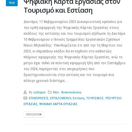
Ψηφιακή Κάρτα Εργασίας στον
Φεβ
Τουρισμό και Εστίαση
Δευτέρα, 17 Φεβφρουαρίου 2025 Διευκρινιστική εγκύκλιο για
την ορθή εφαρμογή της Ψηφιακής Κάρτας Εργασίας στους
κλάδους της εστίασης και του τουρισμού εξέδωσε τη Δευτέρα
10 Φεβρουαρίου ο Γενικός Γραμματέας Εργασιακών Σχέσεων
Νίκος Μηλαπίδης. Υπενθυμίζεται ότι από την 1η Μαρτίου του
2025, οι παραπάνω κλάδοι θα ενταχθούν στο καθεστώς
πλήρους εφαρμογής της Ψηφιακής Κάρτας Εργασίας, ενώ το
μέτρο έχει τεθεί σε πιλοτική εφαρμογή ήδη από τον Σεπτέμβριο
του 2024, παρέχοντας στις επιχειρήσεις που
δραστηριοποιούνται στην εστίαση και τον τουρισμό ένα
εύλογο χρονικό διάστημα...
By
sullogos
Νέα - Ανακοινώσεις
ΕΠΙΧΕΙΡΗΣΕΙΣ
,
ΕΡΓΑΖΟΜΕΝΟΙ
,
Εστίαση
,
ΤΟΥΡΙΣΜΟΣ
,
ΥΠΟΥΡΓΕΙΟ
ΕΡΓΑΣΙΑΣ
,
ΨΗΦΙΑΚΗ ΚΑΡΤΑ ΕΡΓΑΣΙΑΣ
ΠΕΡΙΣΣΌΤΕΡΑ