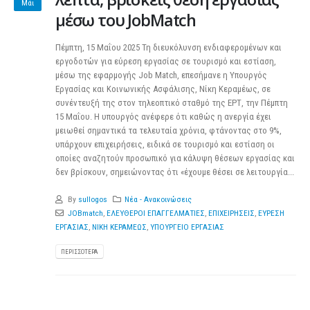
Μάι
μέσω του JobMatch
Πέμπτη, 15 Μαΐου 2025 Τη διευκόλυνση ενδιαφερομένων και
εργοδοτών για εύρεση εργασίας σε τουρισμό και εστίαση,
μέσω της εφαρμογής Job Match, επεσήμανε η Υπουργός
Εργασίας και Κοινωνικής Ασφάλισης, Νίκη Κεραμέως, σε
συνέντευξή της στον τηλεοπτικό σταθμό της ΕΡΤ, την Πέμπτη
15 Μαΐου. Η υπουργός ανέφερε ότι καθώς η ανεργία έχει
μειωθεί σημαντικά τα τελευταία χρόνια, φτάνοντας στο 9%,
υπάρχουν επιχειρήσεις, ειδικά σε τουρισμό και εστίαση οι
οποίες αναζητούν προσωπικό για κάλυψη θέσεων εργασίας και
δεν βρίσκουν, σημειώνοντας ότι «έχουμε θέσει σε λειτουργία...
By
sullogos
Νέα - Ανακοινώσεις
JOBmatch
,
ΕΛΕΥΘΕΡΟΙ ΕΠΑΓΓΕΛΜΑΤΙΕΣ
,
ΕΠΙΧΕΙΡΗΣΕΙΣ
,
ΕΥΡΕΣΗ
ΕΡΓΑΣΙΑΣ
,
ΝΙΚΗ ΚΕΡΑΜΕΩΣ
,
ΥΠΟΥΡΓΕΙΟ ΕΡΓΑΣΙΑΣ
ΠΕΡΙΣΣΌΤΕΡΑ