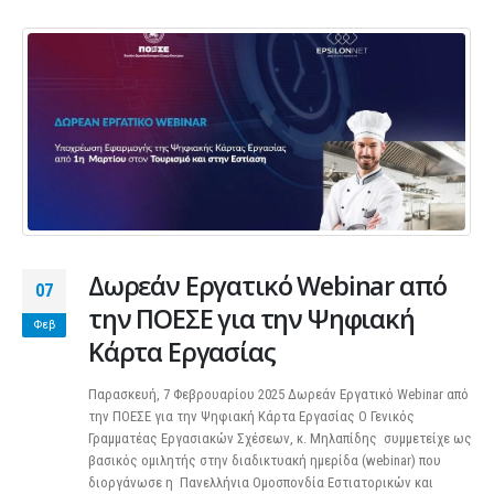
Δωρεάν Εργατικό Webinar από
07
την ΠΟΕΣΕ για την Ψηφιακή
Φεβ
Κάρτα Εργασίας
Παρασκευή, 7 Φεβρουαρίου 2025 Δωρεάν Εργατικό Webinar από
την ΠΟΕΣΕ για την Ψηφιακή Κάρτα Εργασίας Ο Γενικός
Γραμματέας Εργασιακών Σχέσεων, κ. Μηλαπίδης συμμετείχε ως
βασικός ομιλητής στην διαδικτυακή ημερίδα (webinar) που
διοργάνωσε η Πανελλήνια Ομοσπονδία Εστιατορικών και