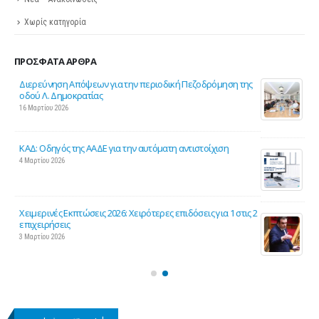
Χωρίς κατηγορία
ΠΡΌΣΦΑΤΑ ΆΡΘΡΑ
ης
Σε λειτουργία το νέο Helpdesk της ΕΣΕΕ με κορυφαίους
επιστήμονες για την υποστήριξη των εμπορικών
επιχειρήσεων
27 Φεβρουαρίου 2026
Παράταση της υποχρεωτικής έναρξης της ηλεκτρονικής
τιμολόγησης
26 Φεβρουαρίου 2026
ς 2
Προς μείωση της προκαταβολής φόρου για επαγγελματίες
και επιχειρήσεις
25 Φεβρουαρίου 2026