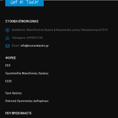
Get in Touch!
ΣΤΟΙΧΕΊΑ ΕΠΙΚΟΙΝΩΝΊΑΣ
Διεύθυνση:
Μακεδονικού Αγώνα & Καραΐσκάκη γωνία, Παλαιόκαστρο,57013
Τηλέφωνο:
6999501100
Email:
info@esoraiokastro.gr
ΦΟΡΕΊΣ
ΕΕΘ
Ομοσπονδία Μακεδονίας Θράκης
ΕΣΕΕ
Όροι Χρήσης
Πολιτική Προστασίας Δεδομένων
ΠΟΥ ΒΡΙΣΚΌΜΑΣΤΕ