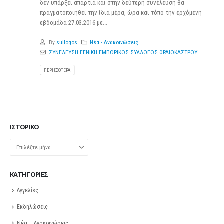
δεν υπάρξει απαρτία και στην δεύτερη συνέλευση θα
πραγματοποιηθεί την ίδια μέρα, ώρα και τόπο την ερχόμενη
εβδομάδα 27.03.2016 με...
By
sullogos
Νέα - Ανακοινώσεις
ΣΥΝΕΛΕΥΣΗ ΓΕΝΙΚΗ ΕΜΠΟΡΙΚΟΣ ΣΥΛΛΟΓΟΣ ΩΡΑΙΟΚΑΣΤΡΟΥ
ΠΕΡΙΣΣΌΤΕΡΑ
ΙΣΤΟΡΙΚΌ
Ιστορικό
KΑΤΗΓΟΡΊΕΣ
Αγγελίες
Εκδηλώσεις
Νέα – Ανακοινώσεις