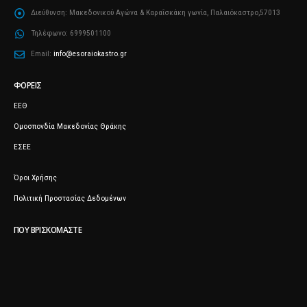
Διεύθυνση:
Μακεδονικού Αγώνα & Καραΐσκάκη γωνία, Παλαιόκαστρο,57013
Τηλέφωνο:
6999501100
Email:
info@esoraiokastro.gr
ΦΟΡΕΊΣ
ΕΕΘ
Ομοσπονδία Μακεδονίας Θράκης
ΕΣΕΕ
Όροι Χρήσης
Πολιτική Προστασίας Δεδομένων
ΠΟΥ ΒΡΙΣΚΌΜΑΣΤΕ