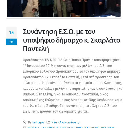
Συνάντηση Ε.Σ.Ω. με τον
15
υποψήφιο δήμαρχο κ. Σκαρλάτο
Ιαν
Παντελή
Ωραιόκαστρο 15/1/2019 Δελτίο Τύπου Πραγματοποιήθηκε χθες,
14 Ιανουαρίου 2019, η συνάντηση των μελών του Δ.Σ. του
Εμπορικού Συλλόγου Ωραιοκάστρου με τον υποψήφιο Δήμαρχο
Ωραιοκάστρου κ. Σκαρλάτο Παντελή, μετά από πρόσκληση του
τελευταίου. Η συνάντηση έγινε στα γραφεία του συλλόγου μας,
παρουσία και άλλων μελών της παράταξης «αν.α.σα» όπως: η κα
Βαβουλιώτη Ελένη, η κα Νικοπούλου Αναστασία, ο κος
Λασθιωτάκης Γεώργιος, ο κος Ματσουκατίδης Θεόδωρος και ο
κος Φωτιάδης Στάθης. Στη συνάντηση, τα μέλη του Δ.Σ. του
Ε.Σ.Ω. ενημέρωσαν τον κ Σκαρλάτο για τα...
By
sullogos
Νέα - Ανακοινώσεις