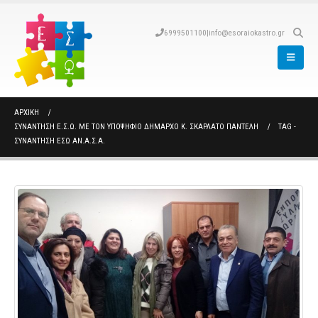
6999501100
|
info@esoraiokastro.gr
ΑΡΧΙΚΉ
ΣΥΝΆΝΤΗΣΗ Ε.Σ.Ω. ΜΕ ΤΟΝ ΥΠΟΨΉΦΙΟ ΔΉΜΑΡΧΟ Κ. ΣΚΑΡΛΆΤΟ ΠΑΝΤΕΛΉ
TAG -
ΣΥΝΑΝΤΗΣΗ ΕΣΩ ΑΝ.Α.Σ.Α.