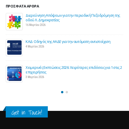
ΠΡΌΣΦΑΤΑ ΆΡΘΡΑ
Διερεύνηση Απόψεων για την περιοδική Πεζοδρόμηση της
οδού Λ. Δημοκρατίας
16 Μαρτίου 2026
ΚΑΔ: Οδηγός της ΑΑΔΕ για την αυτόματη αντιστοίχιση
4 Μαρτίου 2026
Χειμερινές Εκπτώσεις 2026: Χειρότερες επιδόσεις για 1 στις 2
ς
επιχειρήσεις
3 Μαρτίου 2026
Get in Touch!