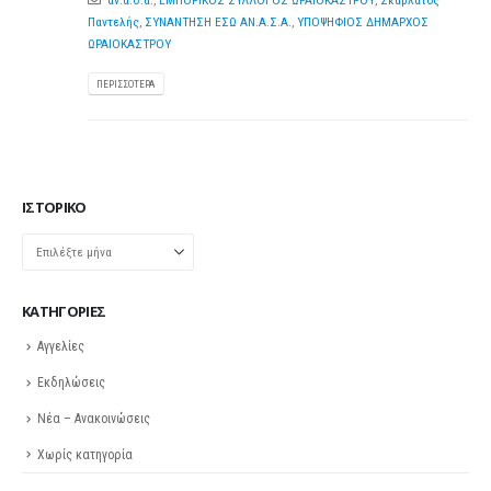
αν.α.σ.α.
,
ΕΜΠΟΡΙΚΟΣ ΣΥΛΛΟΓΟΣ ΩΡΑΙΟΚΑΣΤΡΟΥ
,
Σκαρλάτος
Παντελής
,
ΣΥΝΑΝΤΗΣΗ ΕΣΩ ΑΝ.Α.Σ.Α.
,
ΥΠΟΨΗΦΙΟΣ ΔΗΜΑΡΧΟΣ
ΩΡΑΙΟΚΑΣΤΡΟΥ
ΠΕΡΙΣΣΌΤΕΡΑ
ΙΣΤΟΡΙΚΌ
Ιστορικό
KΑΤΗΓΟΡΊΕΣ
Αγγελίες
Εκδηλώσεις
Νέα – Ανακοινώσεις
Χωρίς κατηγορία