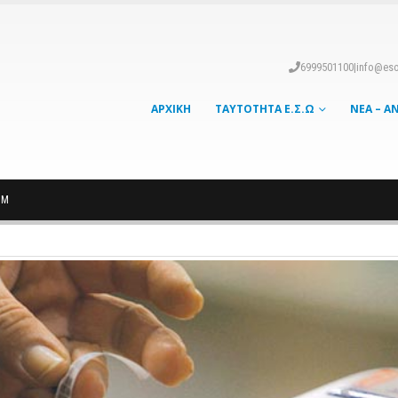
6999501100
|
info@eso
ΑΡΧΙΚΉ
ΤΑΥΤΌΤΗΤΑ Ε.Σ.Ω
ΝΈΑ – Α
ΗΜ