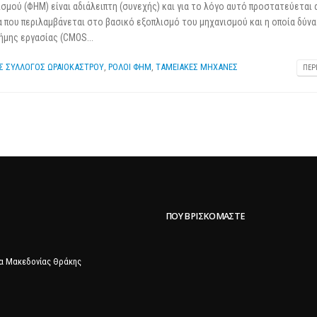
ού (ΦΗΜ) είναι αδιάλειπτη (συνεχής) και για το λόγο αυτό προστατεύεται 
25 Φεβρουαρίου 2026
 που περιλαμβάνεται στο βασικό εξοπλισμό του μηχανισμού και η οποία δύνα
ήμης εργασίας (CMOS...
Σ ΣΥΛΛΟΓΟΣ ΩΡΑΙΟΚΑΣΤΡΟΥ
,
ΡΟΛΟΙ ΦΗΜ
,
ΤΑΜΕΙΑΚΕΣ ΜΗΧΑΝΕΣ
ΠΕΡ
ΠΟΥ ΒΡΙΣΚΌΜΑΣΤΕ
α Μακεδονίας Θράκης