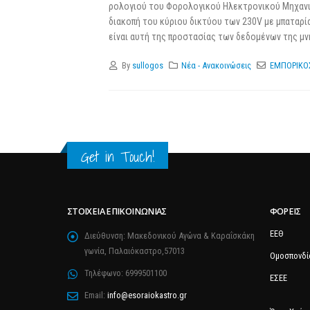
ρολογιού του Φορολογικού Ηλεκτρονικού Μηχανισμ
διακοπή του κύριου δικτύου των 230V με μπαταρία
είναι αυτή της προστασίας των δεδομένων της μν
By
sullogos
Νέα - Ανακοινώσεις
ΕΜΠΟΡΙΚΟ
Get in Touch!
ΣΤΟΙΧΕΊΑ ΕΠΙΚΟΙΝΩΝΊΑΣ
ΦΟΡΕΊΣ
ΕΕΘ
Διεύθυνση:
Μακεδονικού Αγώνα & Καραΐσκάκη
γωνία, Παλαιόκαστρο,57013
Ομοσπονδί
Τηλέφωνο:
6999501100
ΕΣΕΕ
Email:
info@esoraiokastro.gr