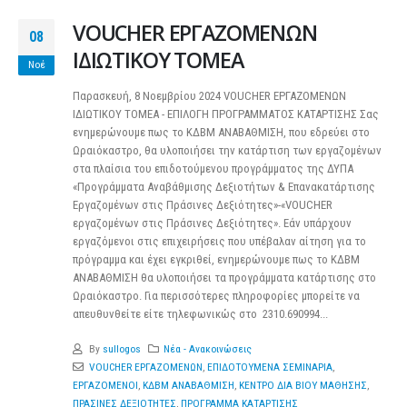
VOUCHER ΕΡΓΑΖΟΜΕΝΩΝ
08
ΙΔΙΩΤΙΚΟΥ ΤΟΜΕΑ
Νοέ
Παρασκευή, 8 Νοεμβρίου 2024 VOUCHER ΕΡΓΑΖΟΜΕΝΩΝ
ΙΔΙΩΤΙΚΟΥ ΤΟΜΕΑ - ΕΠΙΛΟΓΗ ΠΡΟΓΡΑΜΜΑΤΟΣ ΚΑΤΑΡΤΙΣΗΣ Σας
ενημερώνουμε πως το ΚΔΒΜ ΑΝΑΒΑΘΜΙΣΗ, που εδρεύει στο
Ωραιόκαστρο, θα υλοποιήσει την κατάρτιση των εργαζομένων
στα πλαίσια του επιδοτούμενου προγράμματος της ΔΥΠΑ
«Προγράμματα Αναβάθμισης Δεξιοτήτων & Επανακατάρτισης
Εργαζομένων στις Πράσινες Δεξιότητες»-«VOUCHER
εργαζομένων στις Πράσινες Δεξιότητες». Εάν υπάρχουν
εργαζόμενοι στις επιχειρήσεις που υπέβαλαν αίτηση για το
πρόγραμμα και έχει εγκριθεί, ενημερώνουμε πως το ΚΔΒΜ
ΑΝΑΒΑΘΜΙΣΗ θα υλοποιήσει τα προγράμματα κατάρτισης στο
Ωραιόκαστρο. Για περισσότερες πληροφορίες μπορείτε να
απευθυνθείτε είτε τηλεφωνικώς στο 2310.690994...
By
sullogos
Νέα - Ανακοινώσεις
VOUCHER ΕΡΓΑΖΟΜΕΝΩΝ
,
ΕΠΙΔΟΤΟΥΜΕΝΑ ΣΕΜΙΝΑΡΙΑ
,
ΕΡΓΑΖΟΜΕΝΟΙ
,
ΚΔΒΜ ΑΝΑΒΑΘΜΙΣΗ
,
ΚΕΝΤΡΟ ΔΙΑ ΒΙΟΥ ΜΑΘΗΣΗΣ
,
ΠΡΑΣΙΝΕΣ ΔΕΞΙΟΤΗΤΕΣ
,
ΠΡΟΓΡΑΜΜΑ ΚΑΤΑΡΤΙΣΗΣ