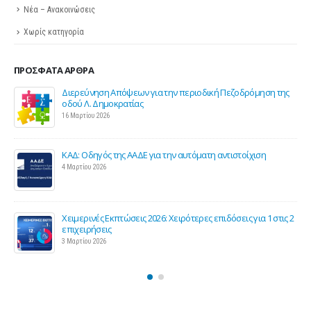
Νέα – Ανακοινώσεις
Χωρίς κατηγορία
ΠΡΌΣΦΑΤΑ ΆΡΘΡΑ
η της
Σε λειτουργία το νέο Helpdesk της ΕΣΕΕ με κορυφαίους
επιστήμονες για την υποστήριξη των εμπορικών
επιχειρήσεων
27 Φεβρουαρίου 2026
Παράταση της υποχρεωτικής έναρξης της ηλεκτρονικής
τιμολόγησης
26 Φεβρουαρίου 2026
 στις 2
Προς μείωση της προκαταβολής φόρου για επαγγελματίες
και επιχειρήσεις
25 Φεβρουαρίου 2026