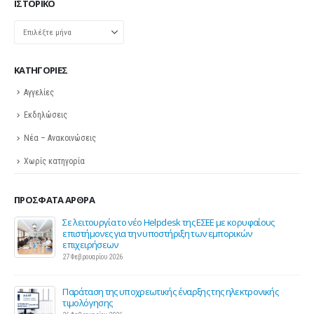
ΙΣΤΟΡΙΚΌ
Ιστορικό
KΑΤΗΓΟΡΊΕΣ
Αγγελίες
Εκδηλώσεις
Νέα – Ανακοινώσεις
Χωρίς κατηγορία
ΠΡΌΣΦΑΤΑ ΆΡΘΡΑ
ης
Σε λειτουργία το νέο Helpdesk της ΕΣΕΕ με κορυφαίους
επιστήμονες για την υποστήριξη των εμπορικών
επιχειρήσεων
27 Φεβρουαρίου 2026
Παράταση της υποχρεωτικής έναρξης της ηλεκτρονικής
τιμολόγησης