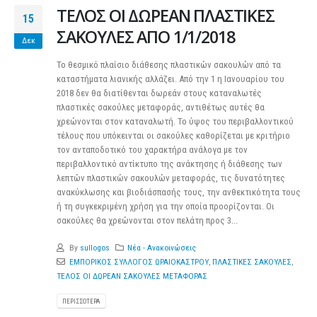
ΤΕΛΟΣ ΟΙ ΔΩΡΕΑΝ ΠΛΑΣΤΙΚΕΣ
15
ΣΑΚΟΥΛΕΣ ΑΠΟ 1/1/2018
Δεκ
Το θεσμικό πλαίσιο διάθεσης πλαστικών σακουλών από τα
καταστήματα λιανικής αλλάζει. Από την 1 η Ιανουαρίου του
2018 δεν θα διατίθενται δωρεάν στους καταναλωτές
πλαστικές σακούλες μεταφοράς, αντιθέτως αυτές θα
χρεώνονται στον καταναλωτή. Το ύψος του περιβαλλοντικού
τέλους που υπόκεινται οι σακούλες καθορίζεται με κριτήριο
τον ανταποδοτικό του χαρακτήρα ανάλογα με τον
περιβαλλοντικό αντίκτυπο της ανάκτησης ή διάθεσης των
λεπτών πλαστικών σακουλών μεταφοράς, τις δυνατότητες
ανακύκλωσης και βιοδιάσπασής τους, την ανθεκτικότητα τους
ή τη συγκεκριμένη χρήση για την οποία προορίζονται. Οι
σακούλες θα χρεώνονται στον πελάτη προς 3...
By
sullogos
Νέα - Ανακοινώσεις
ΕΜΠΟΡΙΚΟΣ ΣΥΛΛΟΓΟΣ ΩΡΑΙΟΚΑΣΤΡΟΥ
,
ΠΛΑΣΤΙΚΕΣ ΣΑΚΟΥΛΕΣ
,
ΤΕΛΟΣ ΟΙ ΔΩΡΕΑΝ ΣΑΚΟΥΛΕΣ ΜΕΤΑΦΟΡΑΣ
ΠΕΡΙΣΣΌΤΕΡΑ