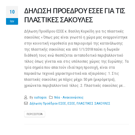
ΔΗΛΩΣΗ ΠΡΟΕΔΡΟΥ ΕΣΕΕ ΓΙΑ ΤΙΣ
10
ΠΛΑΣΤΙΚΕΣ ΣΑΚΟΥΛΕΣ
Ιαν
Δήλωση Προέδρου ΕΣΕΕ κ. Βασίλη Κορκίδη για τις πλαστικές
σακούλες « Όπως μας είναι γνωστό η χώρα μας εναρμονίστηκε
στην κοινοτική νομοθεσία για περιορισμό της κατανάλωσης
της πλαστικής σακούλας και από 1/1/2018 παύει η δωρεάν
διάθεσή τους ενώ θεσπίζεται ανταποδοτικό περιβαλλοντικό
τέλος όπως γίνεται και στις υπόλοιπες χώρες της Ευρώπης. Τα
τρία σημεία που απαιτούν ιδιαίτερη προσοχή, είναι στα
παρακάτω τεχνικά χαρακτηριστικά και εξαιρέσεις: 1. Στις
πλαστικές σακούλες με πάχος μέχρι 50 μm (μικρόμετρα),
χρεώνεται περιβαλλοντικό τέλος. 2. Πλαστικές σακούλες με...
By
sullogos
Νέα - Ανακοινώσεις
Δήλωση Προέδρου ΕΣΕΕ
,
ΕΣΕΕ
,
ΠΛΑΣΤΙΚΕΣ ΣΑΚΟΥΛΕΣ
ΠΕΡΙΣΣΌΤΕΡΑ