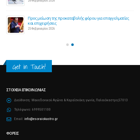
26 Φεβρουαρίου 2026
ς 2
Προς μείωση της προκαταβολής φόρου για επαγγελματίες
και επιχειρήσεις
25 Φεβρουαρίου 2026
Get in Touch!
ΣΤΟΙΧΕΊΑ ΕΠΙΚΟΙΝΩΝΊΑΣ
Διεύθυνση:
Μακεδονικού Αγώνα & Καραΐσκάκη γωνία, Παλαιόκαστρο,57013
Τηλέφωνο:
6999501100
Email:
info@esoraiokastro.gr
ΦΟΡΕΊΣ