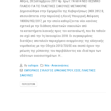
Αθήνα, 28 Σεπτεμβρίου 2017 Αρ. πρωτ: ΓΑ 6614 ΝΕΟ ΘΕΣΜΙΚΟ
ΠΛΑΙΣΙΟ ΓΙΑ ΤΙΣ ΠΛΑΣΤΙΚΕΣ ΣΑΚΟΥΛΕΣ ΜΕΤΑΦΟΡΑΣ
Δημοσιεύθηκε στην Εφημερίδα της Κυβερνήσεως (ΦΕΚ 2812 Β,
επισυνάπτεται στην παρούσα) η Κοινή Υπουργική Απόφαση
180036/952/2017, με την οποία καθορίζονται νέοι κανόνες
σχετικά με την διάθεση πλαστικών σακουλών από
τα καταστήματα λιανικής προς τον καταναλωτή, που θα τεθούν
σε ισχύ από την 1η Ιανουαρίου 2018. Οι συγκεκριμένες
διατάξεις αποτελούν περιεχόμενο εναρμόνισης της ελληνικής
νομοθεσίας με την Οδηγία 2015/720/ΕΕ και σκοπό έχουν την
μείωση της ρύπανσης του περιβάλλοντος και ιδιαίτερα των
υδάτινων οικοσυστημάτων. Η...
By
sullogos
Νέα - Ανακοινώσεις
ΕΜΠΟΡΙΚΟΣ ΣΥΛΛΟΓΟΣ ΩΡΑΙΟΚΑΣΤΡΟΥ
,
ΕΣΕΕ
,
ΠΛΑΣΤΙΚΕΣ
ΣΑΚΟΥΛΕΣ
ΠΕΡΙΣΣΌΤΕΡΑ