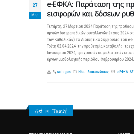
e-ΕΦΚΑ: Παράταση της π
27
εισφορών και δόσεων ρυ
Μαρ
Τετάρτη, 27 Μαρτίου 2024 Παράταση της προθεσ
αργιών διατραπεζικών συναλλαγών έτους 2024 στι
των Καθολικών) το Διοικητικό Συμβούλιο του e-Ε.Φ.
Τρίτη 02.04.2024, την προθεσμία καταβολής: τρ
Ιανουαρίου 2024, τρεχουσών ασφαλιστικών εισφο
έργων μισθολογικής περιόδου Φεβρουαρίου 2024
By
sullogos
Νέα - Ανακοινώσεις
e-ΕΦΚΑ
,
ΑΣ
Get in Touch!