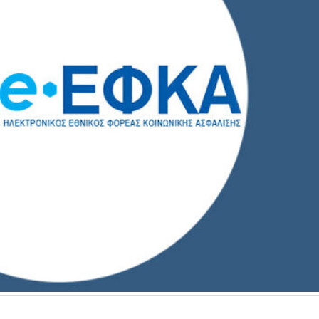
Σε λειτουργία το νέο Helpdesk της
Διερεύνηση Απόψεων
ΕΣΕΕ με κορυφαίους επιστήμονες
περιοδική Πεζοδρόμ
για την υποστήριξη των
οδού Λ. Δημοκρατία
εμπορικών επιχειρήσεων
16 Μαρτίου 2026
Φεβρουαρίου 2026
ΚΑΔ: Οδηγός της ΑΑΔ
Παράταση της υποχρεωτικής
αυτόματη αντιστοίχι
έναρξης της ηλεκτρονικής
4 Μαρτίου 2026
τιμολόγησης
26 Φεβρουαρίου 2026
Χειμερινές Εκπτώσεις
Χειρότερες επιδόσεις 
Προς μείωση της προκαταβολής
επιχειρήσεις
φόρου για επαγγελματίες και
3 Μαρτίου 2026
επιχειρήσεις