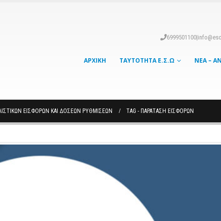
6999501100
|
info@eso
ΑΡΧΙΚΉ
ΤΑΥΤΌΤΗΤΑ Ε.Σ.Ω
ΝΈΑ – Α
ΛΙΣΤΙΚΏΝ ΕΙΣΦΟΡΏΝ ΚΑΙ ΔΌΣΕΩΝ ΡΥΘΜΊΣΕΩΝ
TAG -
ΠΑΡΑΤΑΣΗ ΕΙΣΦΟΡΩΝ