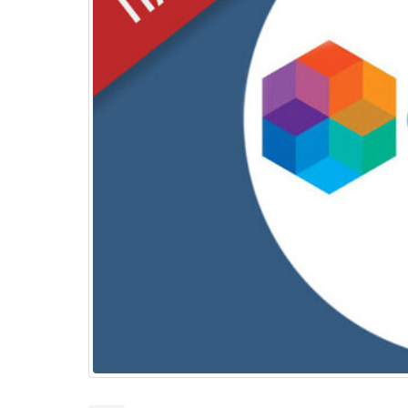
Διερεύνηση Απόψεων για την
περιοδική Πεζοδρόμηση της
οδού Λ. Δημοκρατίας
16 Μαρτίου 2026
27 
ΚΑΔ: Οδηγός της ΑΑΔΕ για την
αυτόματη αντιστοίχιση
4 Μαρτίου 2026
Χειμερινές Εκπτώσεις 2026:
Χειρότερες επιδόσεις για 1 στις 2
επιχειρήσεις
3 Μαρτίου 2026