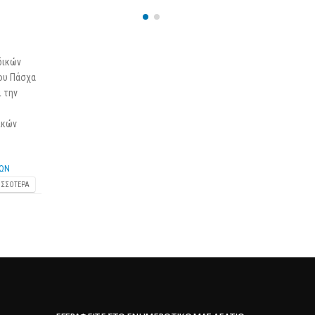
25 Φεβρουαρίου 2026
δικών
του Πάσχα
ι την
ικών
ΡΩΝ
ΙΣΣΌΤΕΡΑ