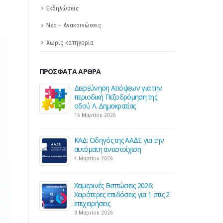
Εκδηλώσεις
Νέα – Ανακοινώσεις
Χωρίς κατηγορία
ΠΡΌΣΦΑΤΑ ΆΡΘΡΑ
όψεων για την
Σε λειτουργία το νέο Helpdesk της
οδρόμηση της
ΕΣΕΕ με κορυφαίους επιστήμονες
ατίας
για την υποστήριξη των
εμπορικών επιχειρήσεων
27 Φεβρουαρίου 2026
ς ΑΑΔΕ για την
τοίχιση
Παράταση της υποχρεωτικής
έναρξης της ηλεκτρονικής
τιμολόγησης
26 Φεβρουαρίου 2026
ώσεις 2026:
όσεις για 1 στις 2
Προς μείωση της προκαταβολής
φόρου για επαγγελματίες και
επιχειρήσεις