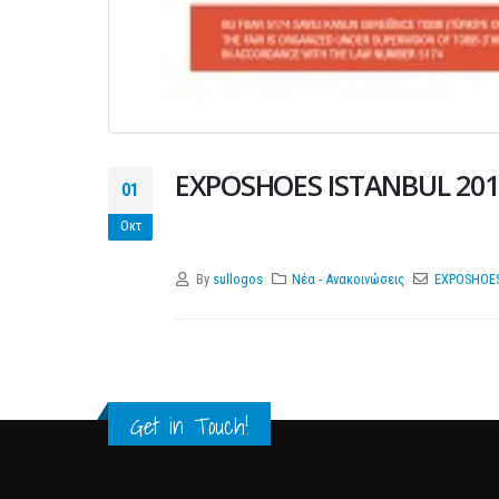
EXPOSHOES ISTANBUL 201
01
Οκτ
.
By
sullogos
Νέα - Ανακοινώσεις
EXPOSHOE
Get in Touch!