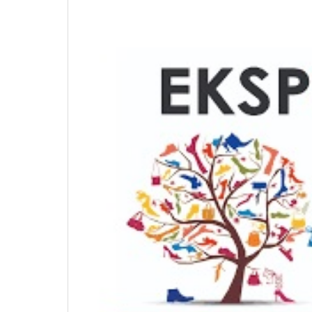
Διερεύνηση Απόψεων για την
περιοδική Πεζοδρόμηση της
οδού Λ. Δημοκρατίας
16 Μαρτίου 2026
ΚΑΔ: Οδηγός της ΑΑΔΕ για την
αυτόματη αντιστοίχιση
4 Μαρτίου 2026
Χειμερινές Εκπτώσεις 2026:
Χειρότερες επιδόσεις για 1 στις 
επιχειρήσεις
3 Μαρτίου 2026