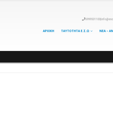
6999501100
|
info@eso
ΑΡΧΙΚΉ
ΤΑΥΤΌΤΗΤΑ Ε.Σ.Ω
ΝΈΑ – Α