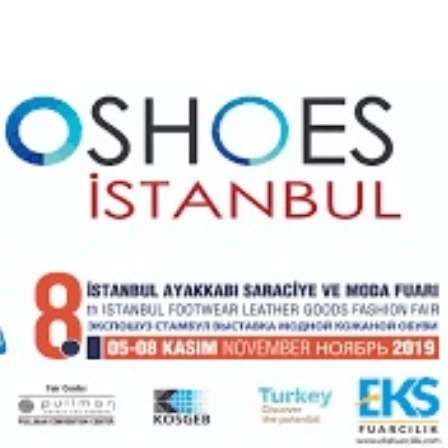
Σε λειτουργία το νέο Helpdesk της
Διερεύνηση Απ
ΕΣΕΕ με κορυφαίους επιστήμονες
περιοδική Πεζ
για την υποστήριξη των
οδού Λ. Δημοκρ
εμπορικών επιχειρήσεων
16 Μαρτίου 2026
27 Φεβρουαρίου 2026
ΚΑΔ: Οδηγός τη
Παράταση της υποχρεωτικής
αυτόματη αντισ
έναρξης της ηλεκτρονικής
4 Μαρτίου 2026
τιμολόγησης
26 Φεβρουαρίου 2026
Χειμερινές Εκπτ
2
Χειρότερες επιδ
Προς μείωση της προκαταβολής
επιχειρήσεις
φόρου για επαγγελματίες και
3 Μαρτίου 2026
επιχειρήσεις